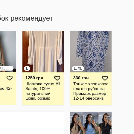
бок рекомендует
S, M, L, XL, XXL, XXXL
L
L, XL
1250 грн
330 грн
Шовкова cукня All
Тонкое хлопковое
ою 42-
Saints, 100%
платье рубашка
натуральний
Примарк размер
шовк, розмір
12-14 оверсайз
12/40 або L