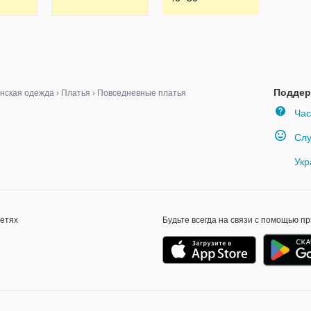
Поддер
нская одежда
›
Платья
›
Повседневные платья
Час
Слу
Укр
сетях
Будьте всегда на связи с помощью п