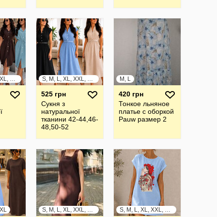
кружевной
отделкой на v-
образном вырезе
S, M, L, XL, XXL, XXXL
S, M, L, XL, XXL, XXXL
M, L
525 грн
420 грн
Сукня з
Тонкое льняное
ї
натуральної
платье с оборкой
тканини 42-44,46-
Pauw размер 2
48,50-52
XXL
S, M, L, XL, XXL, XXXL
S, M, L, XL, XXL, XXXL