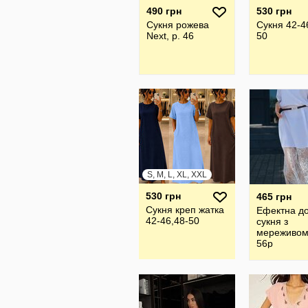
490 грн
530 грн
Сукня рожева
Сукня 42-4
Next, р. 46
50
S, M, L, XL, XXL
530 грн
465 грн
Сукня креп жатка
Ефектна до
42-46,48-50
сукня з
мереживом
56р