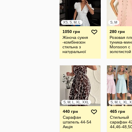
XS, S, M, L
S, M
1050 грн
280 грн
Жіноча сукня
Розовая пл
-комбінезон
туника-мин
стильна з
Monsoon с
натуральної
золотистой
тканини прошва
тесьмой и
кисточками
размер S
S, M, L, XL, XXL
440 грн
465 грн
Сарафан
Стильный
штапель 44-54
сарафан 4
Акція
44,46-48,5