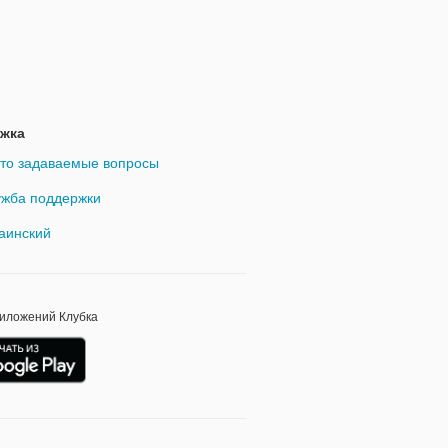
жка
то задаваемые вопросы
жба поддержки
аинский
риложений Клубка