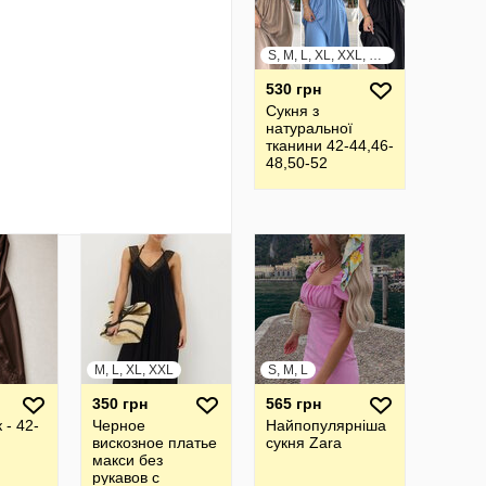
S, M, L, XL, XXL, XXXL
530 грн
Сукня з
натуральної
тканини 42-44,46-
48,50-52
M, L, XL, XXL
S, M, L
350 грн
565 грн
 - 42-
Черное
Найпопулярніша
вискозное платье
сукня Zara
макси без
рукавов с