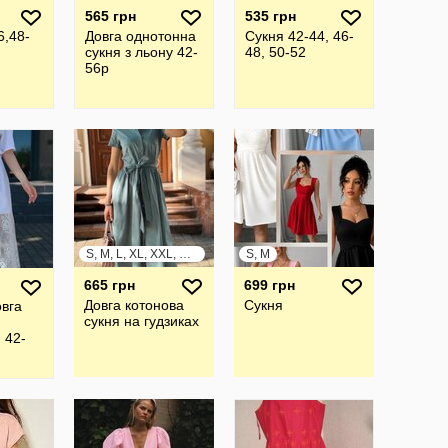
565 грн
535 грн
6,48-
Довга однотонна
Сукня 42-44, 46-
сукня з льону 42-
48, 50-52
56р
S, M, L, XL, XXL, XXXL
S, M
665 грн
699 грн
Довга котонова
Сукня
вга
сукня на гудзиках
 42-