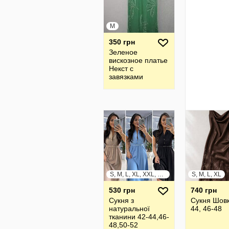
M
350 грн
Зеленое
вискозное платье
Некст с
завязками
размер М
S, M, L, XL, XXL, XXXL
S, M, L, XL
530 грн
740 грн
Сукня з
Сукня Шовк
натуральної
44, 46-48
тканини 42-44,46-
48,50-52