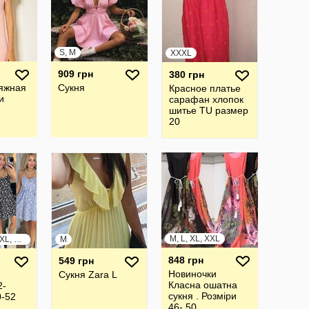
S, M
XXXL
909 грн
380 грн
яжная
Сукня
Красное платье
и
сарафан хлопок
шитье TU размер
20
M, L, XL, XXL
S, M, L, XL, XXL, XXXL
M
848 грн
549 грн
Новиночки
Сукня Zara L
Класна ошатна
2-
сукня . Розміри
0-52
46- 50