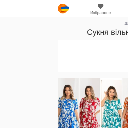
Избранное
Д
Сукня віль