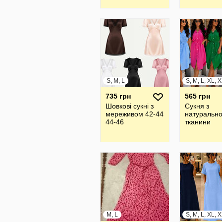
S, M, L
735 грн
565 грн
Шовкові сукні з
Сукня з
мереживом 42-44
натурально
44-46
тканини
M, L
S, M, L, XL, 