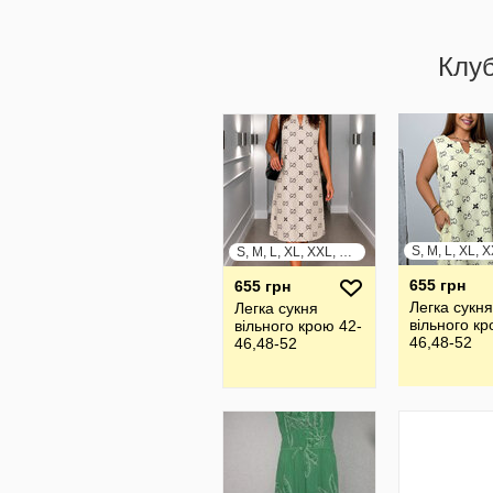
Клу
S, M, L, XL, XXL, XXXL
655 грн
655 грн
Легка сукня
Легка сукня
вільного кр
вільного крою 42-
46,48-52
46,48-52