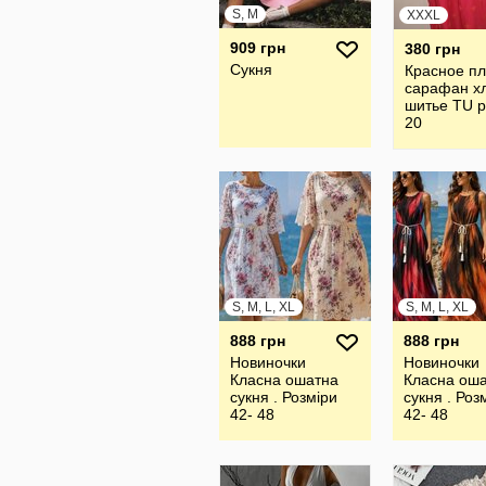
S, M
XXXL
909 грн
380 грн
Сукня
Красное пл
сарафан х
шитье TU 
20
S, M, L, XL
S, M, L, XL
888 грн
888 грн
Новиночки
Новиночки
Класна ошатна
Класна ош
сукня . Розміри
сукня . Роз
42- 48
42- 48