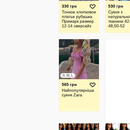
330 грн
530 грн
Тонкое хлопковое
Сукня з
платье рубашка
натурально
Примарк размер
тканини 42
12-14 оверсайз
48,50-52
S, M, L
565 грн
Найпопулярніша
сукня Zara