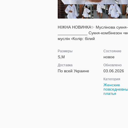
НІЖНА НОВИНКА✨ Муслінова сукня-ко
_____________ Сукня-комбінезон ▫️мод
муслін ▫️Колір: білий
Размеры
Состояние
S,M
новое
Доставка
Обновлено
По всей Украине
03.06.2026
Категория
Женские
повседневн
платья