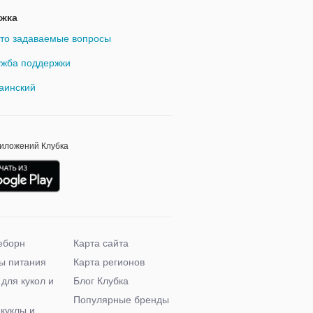
жка
то задаваемые вопросы
жба поддержки
аинский
риложений Клубка
еборн
Карта сайта
ы питания
Карта регионов
 для кукол и
Блог Клубка
Популярные бренды
 куклы и