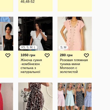
46,48-52
XS, S, M, L
S, M
1050 грн
280 грн
Жіноча сукня
Розовая пляжная
-комбінезон
туника-мини
стильна з
Monsoon с
натуральної
золотистой
тканини прошва
тесьмой и
кисточками
размер S