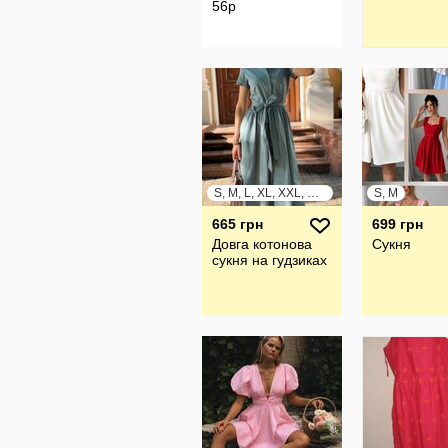
56р
S, M, L, XL, XXL, XXXL
S, M
665 грн
699 грн
Довга котонова
Сукня
сукня на гудзиках