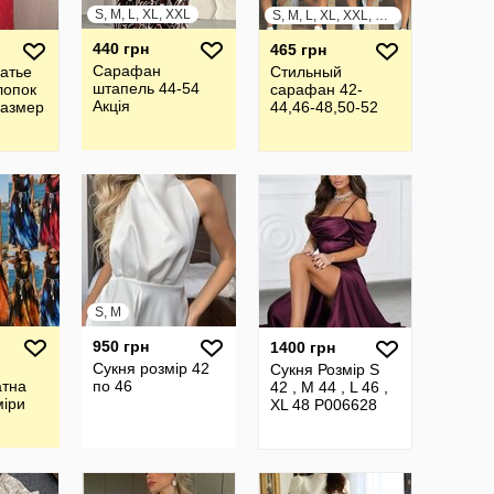
S, M, L, XL, XXL
S, M, L, XL, XXL, XXXL
440 грн
465 грн
Сарафан
атье
Стильный
штапель 44-54
лопок
сарафан 42-
Акція
размер
44,46-48,50-52
S, M
950 грн
1400 грн
Сукня розмір 42
Сукня Розмір S
атна
по 46
42 , M 44 , L 46 ,
міри
XL 48 P006628