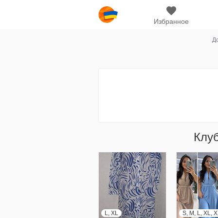
Избранное
Д
Клу
L, XL