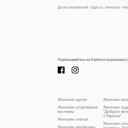
Доска объявлений
›
Одесса
›
Женское
›
Же
Подписывайтесь на Клубок в социальных 
Женские куртки
Женские кро
Женские спортивные
Женские худ
костюмы
"Доброго ве
з України"
Женские платья
Женские спо
Женские кардиганы
костюмы "До