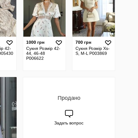
1000 грн
700 грн
ір 42-
Сукня Розмір 42-
Сукня Розмір Xs-
005430
44, 46-48
S, M-L P003869
P006622
Продано
Задать вопрос