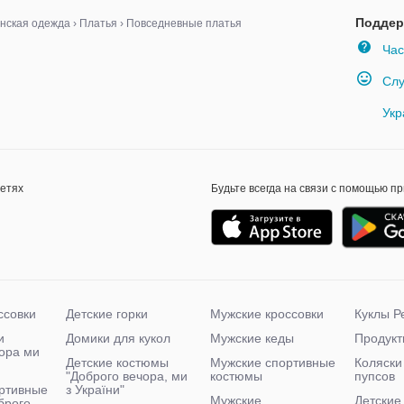
Поддер
нская одежда
›
Платья
›
Повседневные платья
Час
Слу
Укр
сетях
Будьте всегда на связи с помощью п
ссовки
Детские горки
Мужские кроссовки
Куклы Р
и
Домики для кукол
Мужские кеды
Продукт
чора ми
Детские костюмы
Мужские спортивные
Коляски
"Доброго вечора, ми
костюмы
пупсов
ртивные
з України"
Мужские
Детские
брого