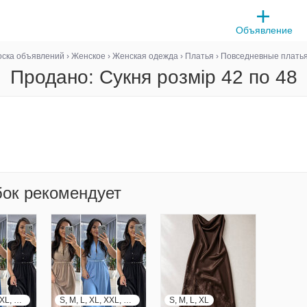
Объявление
оска объявлений
›
Женское
›
Женская одежда
›
Платья
›
Повседневные плать
Продано: Сукня розмір 42 по 48
бок рекомендует
S, M, L, XL, XXL, XXXL
S, M, L, XL, XXL, XXXL
S, M, L, XL