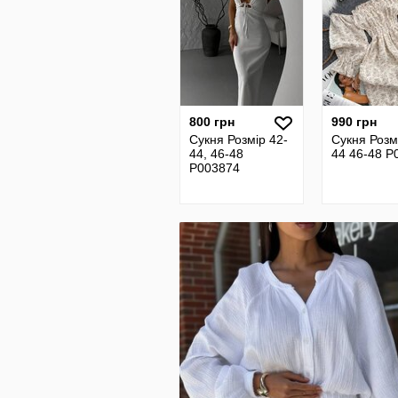
800 грн
990 грн
Сукня Розмір 42-
Сукня Розм
44, 46-48
44 46-48 P
P003874