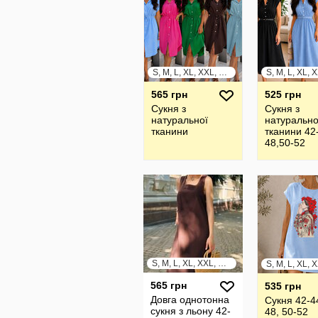
S, M, L, XL, XXL, XXXL
565 грн
525 грн
Сукня з
Сукня з
натуральної
натурально
тканини
тканини 42
48,50-52
S, M, L, XL, XXL, XXXL
565 грн
535 грн
Довга однотонна
Сукня 42-44
сукня з льону 42-
48, 50-52