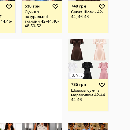
530 грн
740 грн
Сукня з
Сукня Шовк - 42-
ї
натуральної
44, 46-48
-44,46-
тканини 42-44,46-
48,50-52
S, M, L
735 грн
Шовкові сукні з
мереживом 42-44
44-46