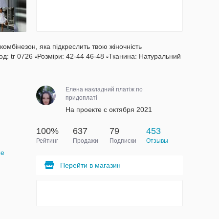
мбінезон, яка підкреслить твою жіночність
: tr 0726 ▫️Розміри: 42-44 46-48 ▫️Тканина: Натуральний
Елена накладний платіж по
придоплаті
На проекте с октября 2021
100%
637
79
453
Рейтинг
Продажи
Подписки
Отзывы
ые
Перейти в магазин