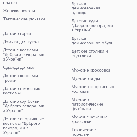
платья
Детская
демисезонная
Женские кофты
одежда
Тактические рюкзаки
Детские худи
"Доброго вечора, ми
з України"
Детские горки
Детская
Домики для кукол
демисезонная обувь
Детские костюмы
Детские столики и
"Доброго вечора, ми
стульчики
з України"
Одежда детская
Мужские кроссовки
Детские костюмы-
Мужские кеды
тройки
Мужские спортивные
Детские школьные
костюмы
костюмы
Мужские
Детские футболки
патриотические
"Доброго вечора, ми
футболки
з України"
Мужские кожаные
Детские спортивные
кроссовки
костюмы "Доброго
вечора, ми з
Тактические
України"
перчатки