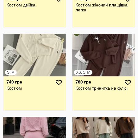
Костюм двійка
Костюм жіночий плащівка
легка
S, M
XS, S, M
749 грн
780 грн
Костюм
Костюм тринитка на флісі