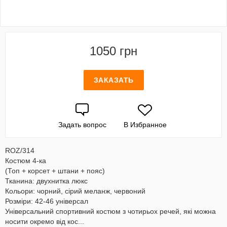
1050 грн
ЗАКАЗАТЬ
Задать вопрос
В Избранное
ROZ/314
Костюм 4-ка
(Топ + корсет + штани + пояс)
Тканина: двухнитка люкс
Кольори: чорний, сірий меланж, червоний
Розміри: 42-46 універсал
Універсальний спортивний костюм з чотирьох речей, які можна
носити окремо від кос...