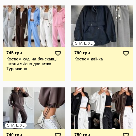
S, M, L, XL
745 грн
790 грн
Костюм худі на блискавці
Костюм двійка
штани якісна двонитка
Туреччина
S, M, L, XL
740 грн
750 грн