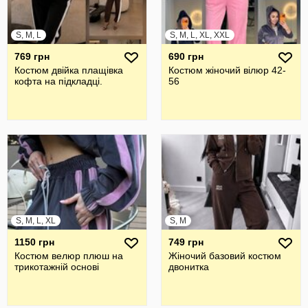
S, M, L
S, M, L, XL, XXL
769 грн
690 грн
Костюм двійка плащівка
Костюм жіночий вілюр 42-
кофта на підкладці.
56
S, M, L, XL
S, M
1150 грн
749 грн
Костюм велюр плюш на
Жіночий базовий костюм
трикотажній основі
двонитка