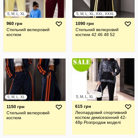
S, M, L, XL
S, M, L, XL, XXL, XXXL
960 грн
1090 грн
Стильний велюровий
Стильний велюровий
костюм
костюм 42 46 48 52
S, M, L, XL
S, M, L, XL
615 грн
1150 грн
Леопардовий спортивний
Стильний велюровий
костюм демісезонний 42-
костюм
48р Розпродаж моделі