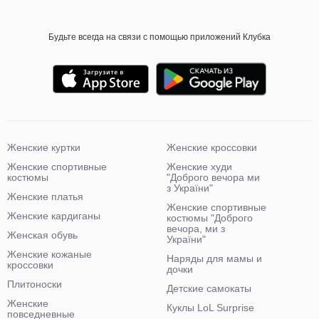
Будьте всегда на связи с помощью приложений Клубка
Женские куртки
Женские кроссовки
Женские спортивные
Женские худи
костюмы
"Доброго вечора ми
з України"
Женские платья
Женские спортивные
Женские кардиганы
костюмы "Доброго
вечора, ми з
Женская обувь
України"
Женские кожаные
Наряды для мамы и
кроссовки
дочки
Плитоноски
Детские самокаты
Женские
Куклы LoL Surprise
повседневные