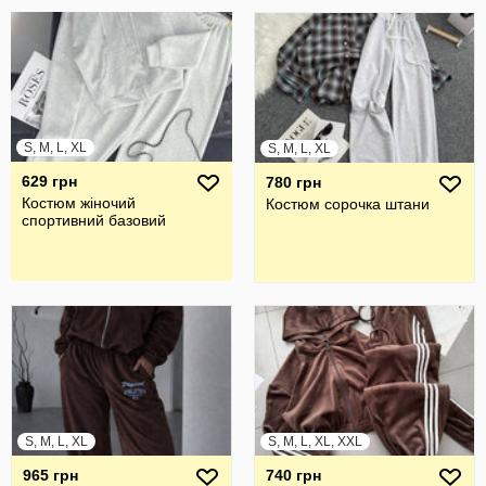
S, M, L, XL
S, M, L, XL
629 грн
780 грн
Костюм жіночий
Костюм сорочка штани
спортивний базовий
S, M, L, XL
S, M, L, XL, XXL
965 грн
740 грн