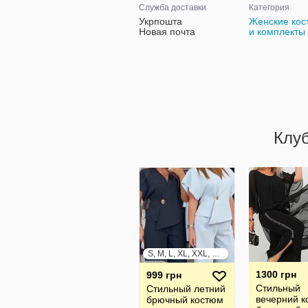
Служба доставки
Категория
Укрпошта
Женские ко
Новая почта
и комплекты
Клу
S, M, L, XL, XXL, XXXL
1300 грн
999 грн
Стильный
Стильный летний
вечерний к
брючный костюм