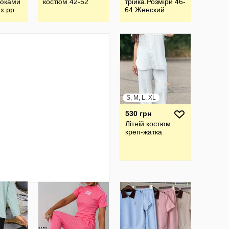
рюками
костюм 42-52
трiйка.Розмiри 46-
ах рр
64.Женский
брючный костюм
тройка
S, M, L, XL
530 грн
Літній костюм
креп-жатка