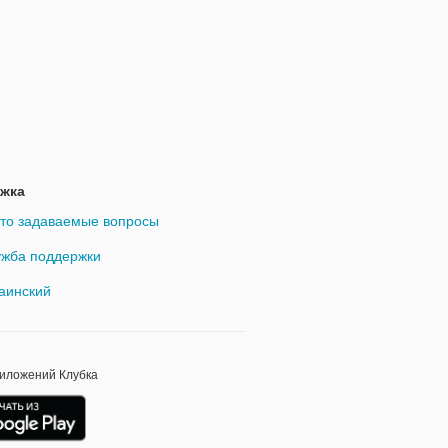
жка
то задаваемые вопросы
жба поддержки
аинский
риложений Клубка