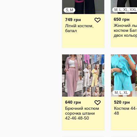
M, L, XL, XXL
S, M
650 грн
749 грн
Жіночий ль
Літній костюм,
костюм Бат
батал
двох кольо
M, L, XL
640 грн
520 грн
Брючний костюм
Костюм 44-
сорочка штани
48
42-46 48-50