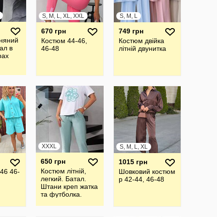
S, M, L, XL, XXL
S, M, L
670 грн
749 грн
няний
Костюм 44-46,
Костюм двійка
ал в
46-48
літній двунитка
рах
XXXL
S, M, L, XL
650 грн
1015 грн
Костюм літній,
46 46-
Шовковий костюм
легкий. Батал.
р 42-44, 46-48
Штани креп жатка
та футболка.