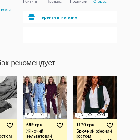
Рейтинг
Продажи
Подписки
Отзывы
стюмы
Перейти в магазин
бок рекомендует
S, M, L, XL
L, XL, XXL, XXXL
699 грн
1170 грн
Жіночий
Брючний жiночий
остюм
вельветовий
костюм