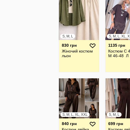
S, M, L
830 грн
1135 грн
Жіночий костюм
Костюм С 
льон
М 46-48 Л 
S, M, L, XL, XXL
S, M, L
840 грн
699 грн
Костюм двійка
Костюм дві