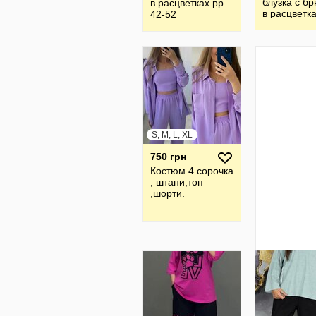
блузка с б
в расцветках рр
в расцветк
42-52
48-58
S, M, L, XL
750 грн
Костюм 4 сорочка
, штани,топ
,шорти.