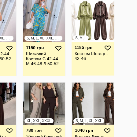
S, M, L
S, M, L, XL, XXL, XXXL
S, M, L, XL, XXL, XXXL
1185 грн
1150 грн
Костюм Шовк р -
42-44
Шовковий
42-46
50-52
Костюм С 42-44
М 46-48 Л 50-52
XL, XXL, XXXL
S, M, L, XL, XXL
780 грн
1040 грн
йка
Жiночий брючний
Костюм Джинс