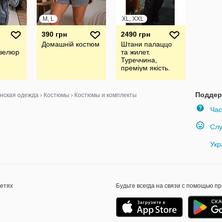
M, L
XL, XXL
390 грн
2490 грн
Домашній костюм
Штани палаццо
велюр
та жилет.
Туреччина,
преміум якість.
Стан нового
Поддер
нская одежда
›
Костюмы
›
Костюмы и комплекты
Час
Слу
Укр
сетях
Будьте всегда на связи с помощью п