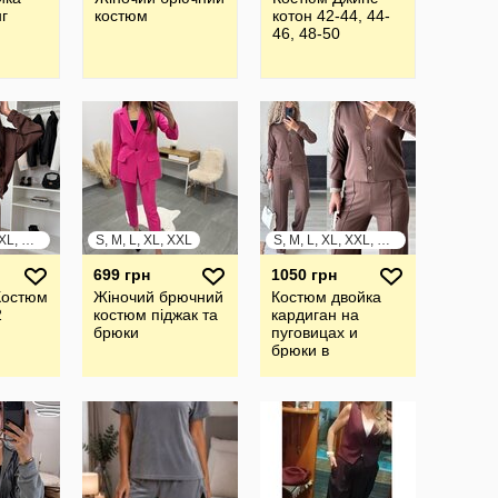
нг
костюм
котон 42-44, 44-
46, 48-50
S, M, L, XL, XXL, XXXL
S, M, L, XL, XXL
S, M, L, XL, XXL, XXXL
699 грн
1050 грн
Костюм
Жіночий брючний
Костюм двойка
2
костюм піджак та
кардиган на
брюки
пуговицах и
брюки в
расцветках рр 42-
54