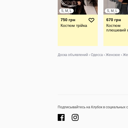
S, M, L
S, M, L
750 грн
670 грн
Костюм трійка
Костюм
плюшевий 
Доска объявлений
›
Одесса
›
Женское
›
Же
Подписывайтесь на Клубок в социальных 