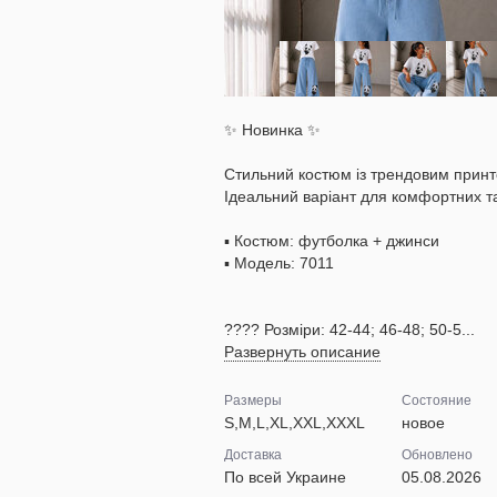
✨ Новинка ✨
Стильний костюм із трендовим прин
Ідеальний варіант для комфортних т
▪️ Костюм: футболка + джинси
▪️ Модель: 7011
???? Розміри: 42-44; 46-48; 50-5...
Развернуть описание
Размеры
Состояние
S,M,L,XL,XXL,XXXL
новое
Доставка
Обновлено
По всей Украине
05.08.2026