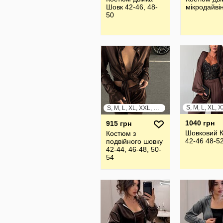
Шовк 42-46, 48-
мікродайві
50
S, M, L, XL, XXL, XXXL
1040 грн
915 грн
Шовковий 
Костюм з
42-46 48-5
подвійного шовку
42-44, 46-48, 50-
54