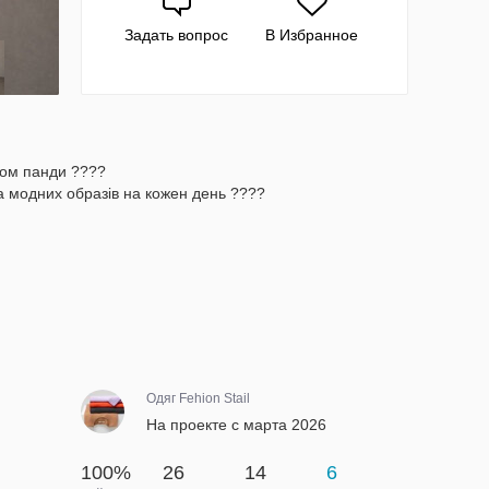
Задать вопрос
В Избранное
том панди ????
а модних образів на кожен день ????
Одяг Fehion Stail
На проекте с марта 2026
100%
26
14
6