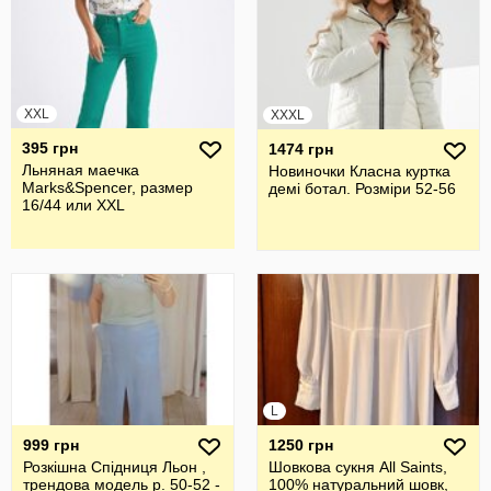
XXL
XXXL
395 грн
1474 грн
Льняная маечка
Новиночки Класна куртка
Marks&Spencer, размер
демі ботал. Розміри 52-56
16/44 или XXL
L
999 грн
1250 грн
Розкішна Спідниця Льон ,
Шовкова cукня All Saints,
трендова модель р. 50-52 -
100% натуральний шовк,