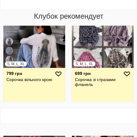
Клубок рекомендует
S, M, L, XL
S, M, L, XL
799 грн
699 грн
Сорочка вільного крою
Сорочка зі стразами
фланель