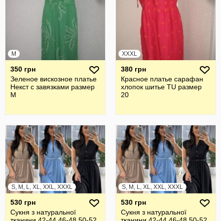
M
XXXL
350 грн
380 грн
Зеленое вискозное платье
Красное платье сарафан
Некст с завязками размер
хлопок шитье TU размер
М
20
S, M, L, XL, XXL, XXXL
S, M, L, XL, XXL, XXXL
530 грн
530 грн
Сукня з натуральної
Сукня з натуральної
тканини 42-44,46-48,50-52
тканини 42-44,46-48,50-52