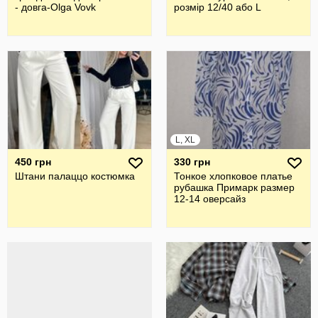
- довга-Olga Vovk
розмір 12/40 або L
L, XL
450 грн
330 грн
Штани палаццо костюмка
Тонкое хлопковое платье
рубашка Примарк размер
12-14 оверсайз