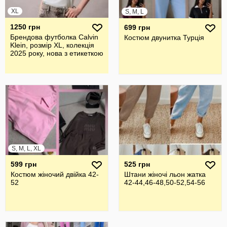
XL
S, M, L
1250 грн
699 грн
Брендова футболка Calvin
Костюм двунитка Турція
Klein, розмір XL, колекція
2025 року, нова з етикеткою
S, M, L, XL
599 грн
525 грн
Костюм жіночий двійка 42-
Штани жіночі льон жатка
52
42-44,46-48,50-52,54-56