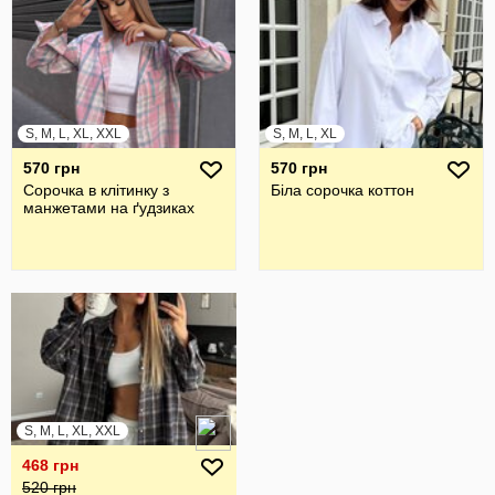
S, M, L, XL, XXL
S, M, L, XL
570 грн
570 грн
Сорочка в клітинку з
Біла сорочка коттон
манжетами на ґудзиках
S, M, L, XL, XXL
468 грн
520 грн