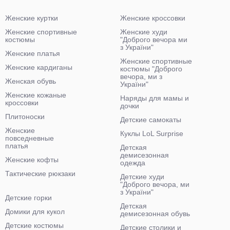
Женские куртки
Женские кроссовки
Женские спортивные
Женские худи
костюмы
"Доброго вечора ми
з України"
Женские платья
Женские спортивные
Женские кардиганы
костюмы "Доброго
вечора, ми з
Женская обувь
України"
Женские кожаные
Наряды для мамы и
кроссовки
дочки
Плитоноски
Детские самокаты
Женские
Куклы LoL Surprise
повседневные
платья
Детская
демисезонная
Женские кофты
одежда
Тактические рюкзаки
Детские худи
"Доброго вечора, ми
з України"
Детские горки
Детская
Домики для кукол
демисезонная обувь
Детские костюмы
Детские столики и