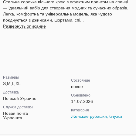
Стильна сорочка вільного крою з ефектним принтом на спинці
— ідеальний вибір для створення модних та сучасних образів.
Легка, комфортна та універсальна модель, яка чудово
поєднується з джинсами, шортами, спі...
Развернуть описание
Размеры
Состояние
S,M,L,XL
новое
Доставка
Обновлено
По всей Украине
14.07.2026
Служба доставки
Категория
Новая почта
Женские рубашки, блузки
Укрпошта