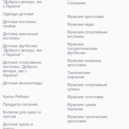
"Доброго вечора, ми
стульчики
з України"
Одежда детская
Мужские кроссовки
Детские костюмы-
Мужские кеды
тройки
Мужские спортивные
Детские школьные
костюмы
костюмы
Мужские
Детские футболки
патриотические
"Доброго вечора, ми
футболки
з України"
Мужские кожаные
Детские спортивные
кроссовки
костюмы "Доброго
вечора, ми з
Тактические
України"
перчатки
Детские велосипеды
Мужские спортивные
штаны
Куклы Реборн
Мужские толстовки
Продукты питания
Мужские сумки
бананки
Коляски для кукол и
пупсов
Мужские тактические
кроссовки
Детские куклы и
пупсы