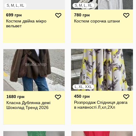
S, M, L, XL
S, M, L, XL
699 грн
780 грн
Костюм двійка мікро
Костюм сорочка штани
вельвет
L, XL, XXL
450 грн
1680 грн
Розпродаж Спідниця довга
Класна Дублянка демі
в наявності Л,хл,2Хл
Шоколад Тренд 2026