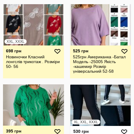
XXL, XXXL
698 грн
525 грн
Новиночки Класний
525грн Американка -Батал
лонгслів трикотаж . Розміри
Модель -25005 Якість
50- 56
-кашемир Розмір
універсальний 52-58
XL, XXL, XXXL
395 грн
530 грн