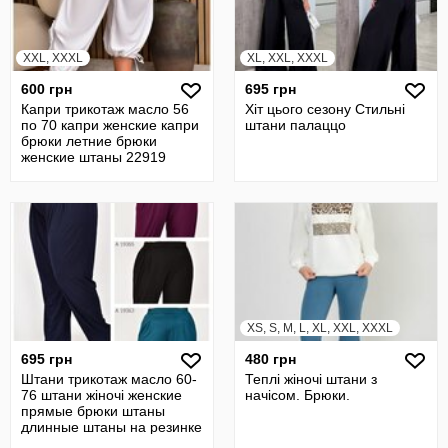
XXL, XXXL
XL, XXL, XXXL
600 грн
695 грн
Капри трикотаж масло 56
Хіт цього сезону Стильні
по 70 капри женские капри
штани палаццо
брюки летние брюки
женские штаны 22919
XS, S, M, L, XL, XXL, XXXL
695 грн
480 грн
Штани трикотаж масло 60-
Теплі жіночі штани з
76 штани жіночі женские
начісом. Брюки.
прямые брюки штаны
длинные штаны на резинке
19362