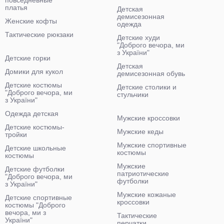
повседневные
платья
Детская
демисезонная
Женские кофты
одежда
Тактические рюкзаки
Детские худи
"Доброго вечора, ми
з України"
Детские горки
Детская
Домики для кукол
демисезонная обувь
Детские костюмы
Детские столики и
"Доброго вечора, ми
стульчики
з України"
Одежда детская
Мужские кроссовки
Детские костюмы-
Мужские кеды
тройки
Мужские спортивные
Детские школьные
костюмы
костюмы
Мужские
Детские футболки
патриотические
"Доброго вечора, ми
футболки
з України"
Мужские кожаные
Детские спортивные
кроссовки
костюмы "Доброго
вечора, ми з
Тактические
України"
перчатки