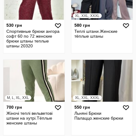
XL, XXL, XXXL
530 грн
580 грн
Спортивные брюки ангора
Теплі штани.Женские
софт 60 по 72 женские
тёплые штаны
брюки штаны теплые
штаны 20320
M, L, XL, XXL
XL, XXL, XXXL
700 грн
550 грн
Жiночi теплі вельветові
Льняні Брюки
штани на хутрі.Тёплые
Палаццо.женские брюки
женские штаны