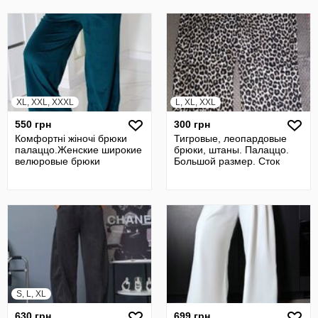
XL, XXL, XXXL
L, XL, XXL
550 грн
300 грн
Комфортні жiночi брюки
Тигровые, леопардовые
палаццо.Женские широкие
брюки, штаны. Палаццо.
велюровые брюки
Большой размер. Сток
S, L, XL
630 грн
699 грн