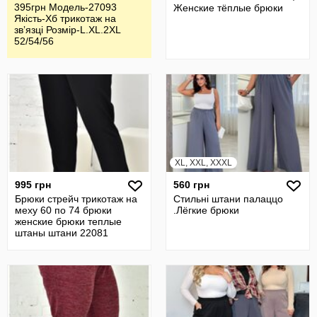
395грн Модель-27093
Женские тёплые брюки
Якість-Хб трикотаж на
звʼязці Розмір-L.XL.2XL
52/54/56
XL, XXL, XXXL
995 грн
560 грн
Брюки стрейч трикотаж на
Стильні штани палаццо
меху 60 по 74 брюки
.Лёгкие брюки
женские брюки теплые
штаны штани 22081