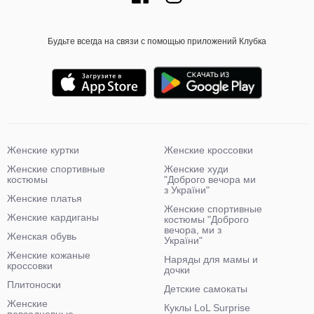
Будьте всегда на связи с помощью приложений Клубка
Женские куртки
Женские кроссовки
Женские спортивные
Женские худи
костюмы
"Доброго вечора ми
з України"
Женские платья
Женские спортивные
Женские кардиганы
костюмы "Доброго
вечора, ми з
Женская обувь
України"
Женские кожаные
Наряды для мамы и
кроссовки
дочки
Плитоноски
Детские самокаты
Женские
Куклы LoL Surprise