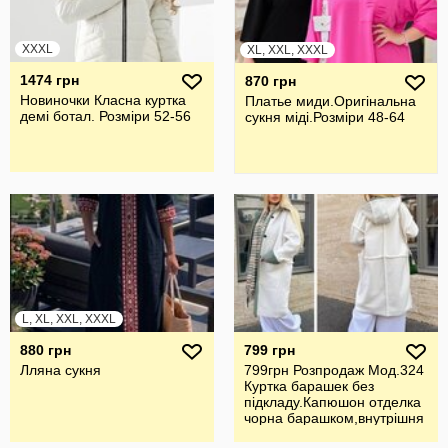
XXXL
XL, XXL, XXXL
1474 грн
870 грн
Новиночки Класна куртка
Платье миди.Оригiнальна
демі ботал. Розміри 52-56
сукня мiдi.Розмiри 48-64
L, XL, XXL, XXXL
880 грн
799 грн
Лляна сукня
799грн Розпродаж Мод.324
Куртка барашек без
підкладу.Капюшон отделка
чорна барашком,внутрішня
стор