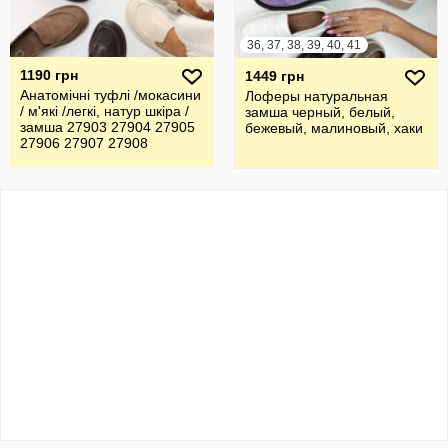
36, 37, 38, 39, 40, 41
1190 грн
1449 грн
Анатомічні туфлі /мокасини
Лоферы натуральная
/ м'які /легкі, натур шкіра /
замша черный, белый,
замша 27903 27904 27905
бежевый, малиновый, хаки
27906 27907 27908