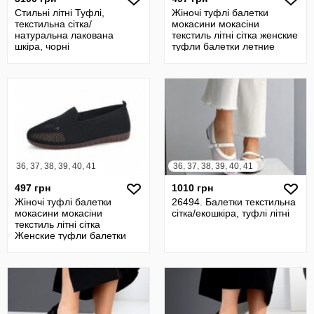
Стильні літні Туфлі,
Жіночі туфлі балетки
текстильна сітка/
мокасини мокасіни
натуральна лакована
текстиль літні сітка женские
шкіра, чорні
туфли балетки летние
сетка мокас
36, 37, 38, 39, 40, 41
36, 37, 38, 39, 40, 41
497 грн
1010 грн
Жіночі туфлі балетки
26494. Балетки текстильна
мокасини мокасіни
сітка/екошкіра, туфлі літні
текстиль літні сітка
Женские туфли балетки
мокасины летние