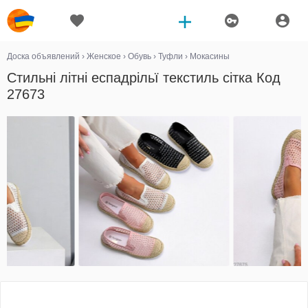
Доска объявлений
›
Женское
›
Обувь
›
Туфли
›
Мокасины
Стильні літні еспадрільї текстиль сітка Код
27673