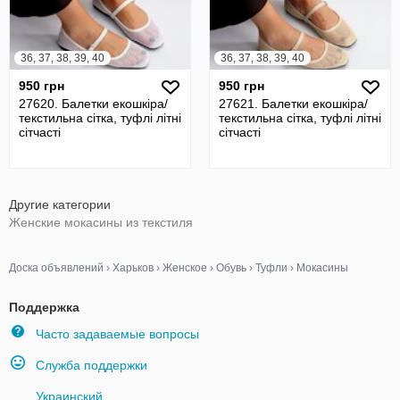
36, 37, 38, 39, 40
36, 37, 38, 39, 40
950 грн
950 грн
27620. Балетки екошкіра/
27621. Балетки екошкіра/
текстильна сітка, туфлі літні
текстильна сітка, туфлі літні
сітчасті
сітчасті
Другие категории
Женские мокасины из текстиля
Доска объявлений
›
Харьков
›
Женское
›
Обувь
›
Туфли
›
Мокасины
Поддержка
Часто задаваемые вопросы
Служба поддержки
Украинский