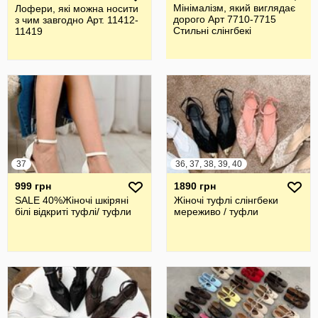
Мінімалізм, який виглядає
Лофери, які можна носити
дорого Арт 7710-7715
з чим завгодно Арт. 11412-
Стильні слінгбекі
11419
37
36, 37, 38, 39, 40
999 грн
1890 грн
SALE 40%Жіночі шкіряні
Жіночі туфлі слінгбеки
білі відкриті туфлі/ туфли
мереживо / туфли