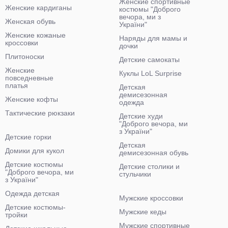
Женские спортивные
Женские кардиганы
костюмы "Доброго
вечора, ми з
Женская обувь
України"
Женские кожаные
Наряды для мамы и
кроссовки
дочки
Плитоноски
Детские самокаты
Женские
Куклы LoL Surprise
повседневные
платья
Детская
демисезонная
Женские кофты
одежда
Тактические рюкзаки
Детские худи
"Доброго вечора, ми
з України"
Детские горки
Детская
Домики для кукол
демисезонная обувь
Детские костюмы
Детские столики и
"Доброго вечора, ми
стульчики
з України"
Одежда детская
Мужские кроссовки
Детские костюмы-
Мужские кеды
тройки
Мужские спортивные