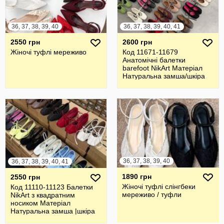
36, 37, 38, 39, 40
36, 37, 38, 39, 40, 41
2550 грн
2600 грн
Жіночі туфлі мереживо
Код 11671-11679
Анатомічні балетки
barefoot NikArt Матеріал
Натуральна замша/шкіра
Італія
36, 37, 38, 39, 40
36, 37, 38, 39, 40, 41
1890 грн
2550 грн
Жіночі туфлі слінгбеки
Код 11110-11123 Балетки
мереживо / туфли
NikArt з квадратним
носиком Матеріал
Натуральна замша |шкіра