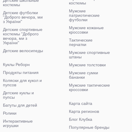
Детские школьные
костюмы
костюмы
Мужские
Детские футболки
патриотические
"Доброго вечора, ми
футболки
з України"
Мужские кожаные
Детские спортивные
кроссовки
костюмы "Доброго
вечора, ми з
Тактические
України"
перчатки
Детские велосипеды
Мужские спортивные
штаны
Куклы Реборн
Мужские толстовки
Продукты питания
Мужские сумки
бананки
Коляски для кукол и
пупсов
Мужские тактические
кроссовки
Детские куклы и
пупсы
Карта сайта
Батуты для детей
Карта регионов
Ролики
Блог Клубка
Интерактивные
игрушки
Популярные бренды