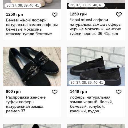
36, 37, 38, 39, 40, 41
36, 37, 38, 39, 40, 41
1250 грн
1250 грн
Чорні жіночі лофери
Бежеві жіночі лофери
натуральна замша лоферы
натуральна замша лоферы
черные мокасины, женские
бежевые мокасины
туфли черные 36-41р код
женские туфли бежевые
11712
36-41р код 11707
36, 37, 38, 39, 40, 41
800 грн
1449 грн
Распродажа женские
лоферы натуральная
туфли лоферы
замша черный, белый,
натуральная замша
бежевый, голубой,
размер 37.
красный, пудра