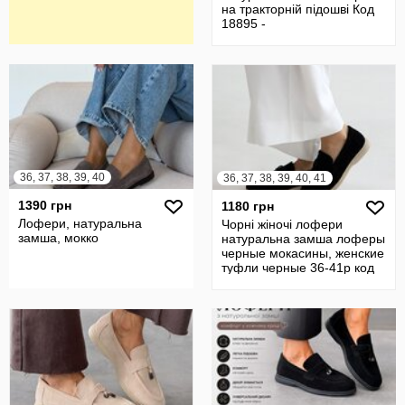
на тракторній підошві Код
18895 -
36, 37, 38, 39, 40
36, 37, 38, 39, 40, 41
1390 грн
1180 грн
Лофери, натуральна
Чорні жіночі лофери
замша, мокко
натуральна замша лоферы
черные мокасины, женские
туфли черные 36-41р код
11710