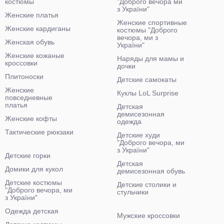
костюмы
"Доброго вечора ми
з України"
Женские платья
Женские спортивные
Женские кардиганы
костюмы "Доброго
вечора, ми з
Женская обувь
України"
Женские кожаные
Наряды для мамы и
кроссовки
дочки
Плитоноски
Детские самокаты
Женские
Куклы LoL Surprise
повседневные
платья
Детская
демисезонная
Женские кофты
одежда
Тактические рюкзаки
Детские худи
"Доброго вечора, ми
з України"
Детские горки
Детская
Домики для кукол
демисезонная обувь
Детские костюмы
Детские столики и
"Доброго вечора, ми
стульчики
з України"
Одежда детская
Мужские кроссовки