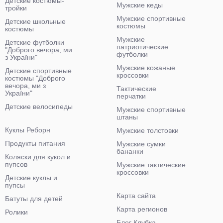
Детские костюмы-
Мужские кеды
тройки
Мужские спортивные
Детские школьные
костюмы
костюмы
Мужские
Детские футболки
патриотические
"Доброго вечора, ми
футболки
з України"
Мужские кожаные
Детские спортивные
кроссовки
костюмы "Доброго
вечора, ми з
Тактические
України"
перчатки
Детские велосипеды
Мужские спортивные
штаны
Куклы Реборн
Мужские толстовки
Продукты питания
Мужские сумки
бананки
Коляски для кукол и
пупсов
Мужские тактические
кроссовки
Детские куклы и
пупсы
Карта сайта
Батуты для детей
Карта регионов
Ролики
Блог Клубка