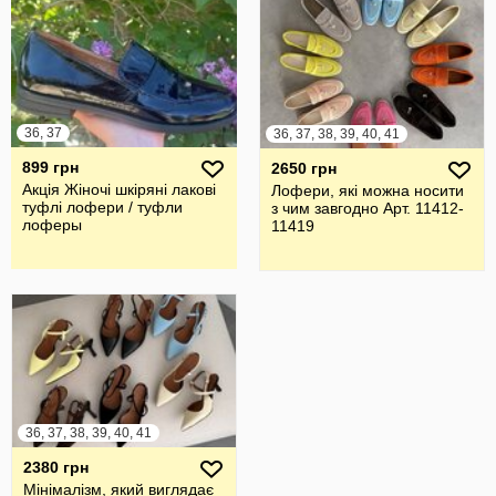
36, 37
36, 37, 38, 39, 40, 41
899 грн
2650 грн
Акція Жіночі шкіряні лакові
Лофери, які можна носити
туфлі лофери / туфли
з чим завгодно Арт. 11412-
лоферы
11419
36, 37, 38, 39, 40, 41
2380 грн
Мінімалізм, який виглядає