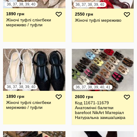
36, 37, 38, 39, 40
36, 37, 38, 39, 40
1890 грн
2550 грн
Жіночі туфлі слінгбеки
Жіночі туфлі мереживо
мереживо / туфли
36, 37, 38, 39, 40
36, 37, 38, 39, 40, 41
1890 грн
2600 грн
Жіночі туфлі слінгбеки
Код 11671-11679
мереживо / туфли
Анатомічні балетки
barefoot NikArt Матеріал
Натуральна замша/шкіра
Італія