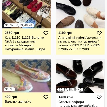
36, 37, 38, 39, 40, 41
2550 грн
1190 грн
Код 11110-11123 Балетки
Анатомічні туфлі /мокасини
NikArt з квадратним
/ м'які /легкі, натур шкіра /
носиком Матеріал
замша 27903 27904 27905
Натуральна замша |шкіра
27906 27907 27908
36, 38
36, 37, 38, 39, 40
400 грн
1430 грн
Балетки женские
Стильні лофери
натуральна замша/шкіра