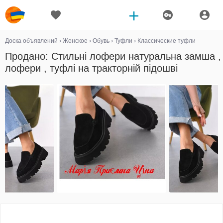
Доска объявлений
›
Женское
›
Обувь
›
Туфли
›
Классические туфли
Продано: Стильні лофери натуральна замша ,
лофери , туфлі на тракторній підошві