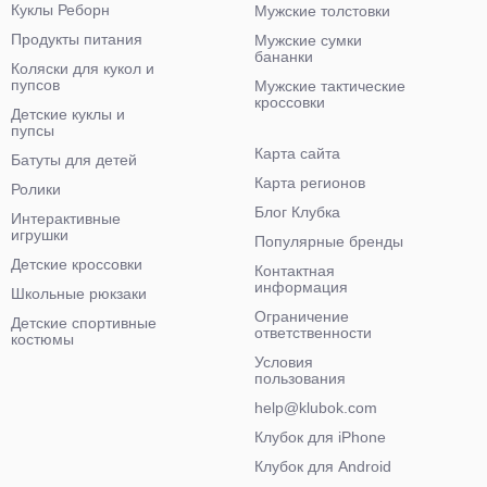
Куклы Реборн
Мужские толстовки
Продукты питания
Мужские сумки
бананки
Коляски для кукол и
пупсов
Мужские тактические
кроссовки
Детские куклы и
пупсы
Карта сайта
Батуты для детей
Карта регионов
Ролики
Блог Клубка
Интерактивные
игрушки
Популярные бренды
Детские кроссовки
Контактная
информация
Школьные рюкзаки
Ограничение
Детские спортивные
ответственности
костюмы
Условия
пользования
help@klubok.com
Клубок для iPhone
Клубок для Android