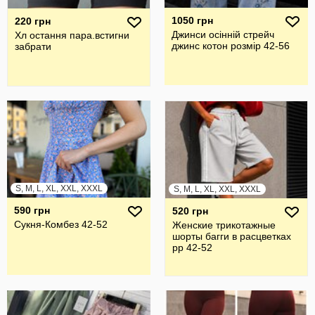
1050 грн
220 грн
Джинси осінній стрейч
Хл остання пара.встигни
джинс котон розмір 42-56
забрати
S, M, L, XL, XXL, XXXL
S, M, L, XL, XXL, XXXL
590 грн
520 грн
Сукня-Комбез 42-52
Женские трикотажные
шорты багги в расцветках
рр 42-52