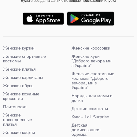
Будьте всегда на связи с помощью приложений Клубка
Женские куртки
Женские кроссовки
Женские спортивные
Женские худи
костюмы
"Доброго вечора ми
з України"
Женские платья
Женские спортивные
Женские кардиганы
костюмы "Доброго
вечора, ми з
Женская обувь
України"
Женские кожаные
Наряды для мамы и
кроссовки
дочки
Плитоноски
Детские самокаты
Женские
Куклы LoL Surprise
повседневные
платья
Детская
демисезонная
Женские кофты
одежда