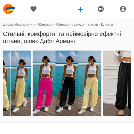
Доска объявлений
›
Женское
›
Женская одежда
›
Брюки
›
Штаны
Стильні, комфортні та неймовірно ефектні
штани, шовк Дабл Армані