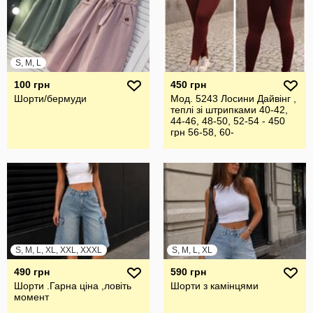
S, M, L
100 грн
450 грн
Шорти/бермуди
Мод. 5243 Лосини Дайвінг ,
теплі зі штрипками 40-42,
44-46, 48-50, 52-54 - 450
грн 56-58, 60-
S, M, L, XL, XXL, XXXL
S, M, L, XL
490 грн
590 грн
Шорти .Гарна ціна ,ловіть
Шорти з камінцями
момент