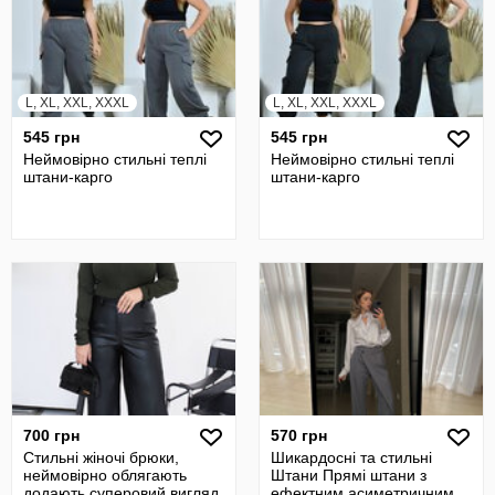
L, XL, XXL, XXXL
L, XL, XXL, XXXL
545 грн
545 грн
Неймовірно стильні теплі
Неймовірно стильні теплі
штани-карго
штани-карго
700 грн
570 грн
Стильні жіночі брюки,
Шикардосні та стильні
неймовірно облягають
Штани Прямі штани з
додають суперовий вигляд
ефектним асиметричним