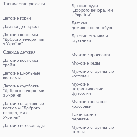
Тактические рюкзаки
Детские худи
"Доброго вечора, ми
з України"
Детские горки
Детская
Домики для кукол
демисезонная обувь
Детские костюмы
Детские столики и
"Доброго вечора, ми
стульчики
з України"
Одежда детская
Мужские кроссовки
Детские костюмы-
Мужские кеды
тройки
Мужские спортивные
Детские школьные
костюмы
костюмы
Мужские
Детские футболки
патриотические
"Доброго вечора, ми
футболки
з України"
Мужские кожаные
Детские спортивные
кроссовки
костюмы "Доброго
вечора, ми з
Тактические
України"
перчатки
Детские велосипеды
Мужские спортивные
штаны