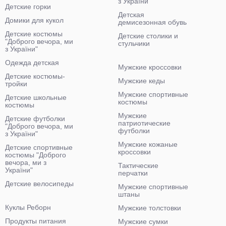
з України"
Детские горки
Детская
Домики для кукол
демисезонная обувь
Детские костюмы
Детские столики и
"Доброго вечора, ми
стульчики
з України"
Одежда детская
Мужские кроссовки
Детские костюмы-
Мужские кеды
тройки
Мужские спортивные
Детские школьные
костюмы
костюмы
Мужские
Детские футболки
патриотические
"Доброго вечора, ми
футболки
з України"
Мужские кожаные
Детские спортивные
кроссовки
костюмы "Доброго
вечора, ми з
Тактические
України"
перчатки
Детские велосипеды
Мужские спортивные
штаны
Куклы Реборн
Мужские толстовки
Продукты питания
Мужские сумки