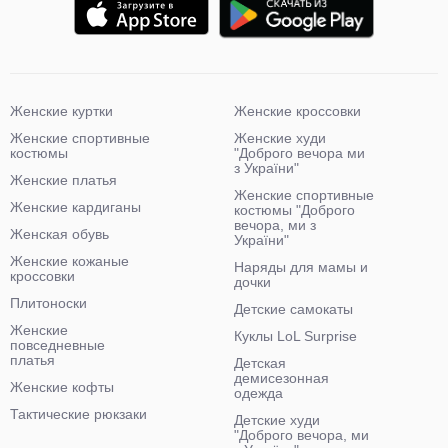
Женские куртки
Женские кроссовки
Женские спортивные
Женские худи
костюмы
"Доброго вечора ми
з України"
Женские платья
Женские спортивные
Женские кардиганы
костюмы "Доброго
вечора, ми з
Женская обувь
України"
Женские кожаные
Наряды для мамы и
кроссовки
дочки
Плитоноски
Детские самокаты
Женские
Куклы LoL Surprise
повседневные
платья
Детская
демисезонная
Женские кофты
одежда
Тактические рюкзаки
Детские худи
"Доброго вечора, ми