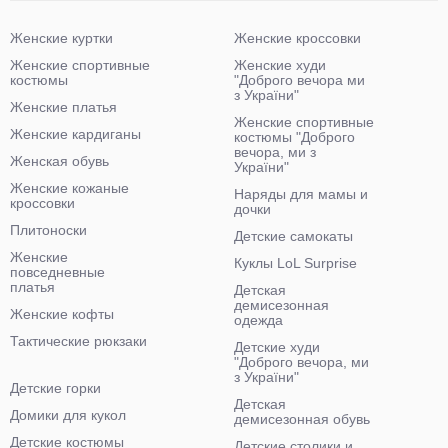
Женские куртки
Женские кроссовки
Женские спортивные
Женские худи
костюмы
"Доброго вечора ми
з України"
Женские платья
Женские спортивные
Женские кардиганы
костюмы "Доброго
вечора, ми з
Женская обувь
України"
Женские кожаные
Наряды для мамы и
кроссовки
дочки
Плитоноски
Детские самокаты
Женские
Куклы LoL Surprise
повседневные
платья
Детская
демисезонная
Женские кофты
одежда
Тактические рюкзаки
Детские худи
"Доброго вечора, ми
з України"
Детские горки
Детская
Домики для кукол
демисезонная обувь
Детские костюмы
Детские столики и