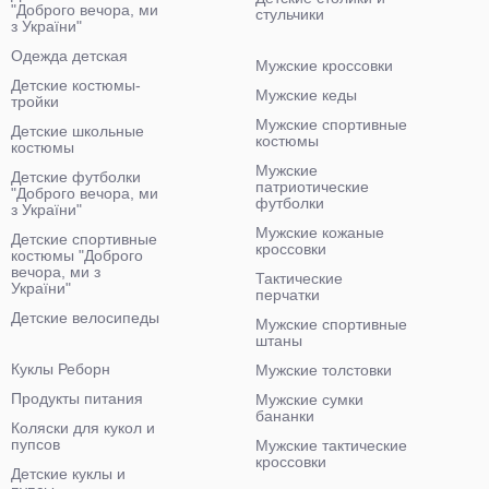
"Доброго вечора, ми
стульчики
з України"
Одежда детская
Мужские кроссовки
Детские костюмы-
Мужские кеды
тройки
Мужские спортивные
Детские школьные
костюмы
костюмы
Мужские
Детские футболки
патриотические
"Доброго вечора, ми
футболки
з України"
Мужские кожаные
Детские спортивные
кроссовки
костюмы "Доброго
вечора, ми з
Тактические
України"
перчатки
Детские велосипеды
Мужские спортивные
штаны
Куклы Реборн
Мужские толстовки
Продукты питания
Мужские сумки
бананки
Коляски для кукол и
пупсов
Мужские тактические
кроссовки
Детские куклы и