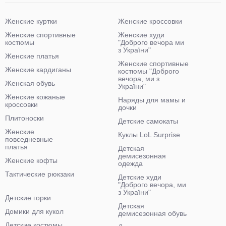
Женские куртки
Женские кроссовки
Женские спортивные
Женские худи
костюмы
"Доброго вечора ми
з України"
Женские платья
Женские спортивные
Женские кардиганы
костюмы "Доброго
вечора, ми з
Женская обувь
України"
Женские кожаные
Наряды для мамы и
кроссовки
дочки
Плитоноски
Детские самокаты
Женские
Куклы LoL Surprise
повседневные
платья
Детская
демисезонная
Женские кофты
одежда
Тактические рюкзаки
Детские худи
"Доброго вечора, ми
з України"
Детские горки
Детская
Домики для кукол
демисезонная обувь
Детские костюмы