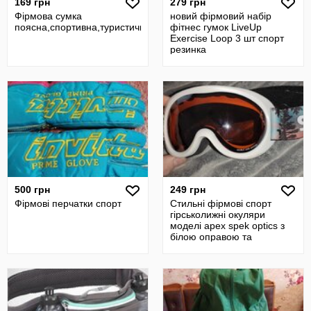
169 грн
279 грн
Фірмова сумка
новий фірмовий набір
поясна,спортивна,туристична,унісекс.
фітнес гумок LiveUp
Exercise Loop 3 шт спорт
резинка
500 грн
249 грн
Фірмові перчатки спорт
Стильні фірмові спорт
гірськолижні окуляри
моделі apex spek optics з
білою оправою та
помаранчево