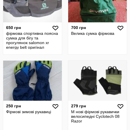
650 грн
700 грн
фірмова спортивна поясна
Велика сумка фірмова
сумка для бігу та
прогулянок salomon xr
energy belt оригінал
250 грн
279 грн
Фірмові зимові рукавиці
М нові фірмові рукавички
велосипедні Cyclotech 08
Razor