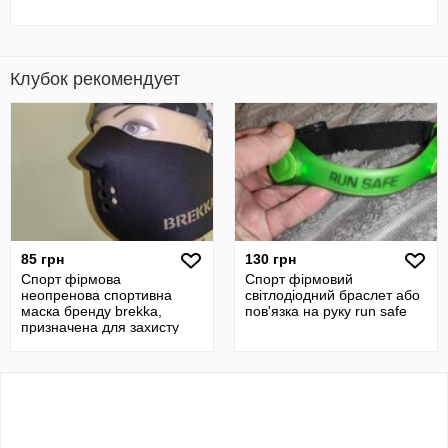
Клубок рекомендует
85 грн
130 грн
Спорт фірмова
Спорт фірмовий
неопренова спортивна
світлодіодний браслет або
маска бренду brekka,
пов'язка на руку run safe
призначена для захисту
обличчя від холоду та