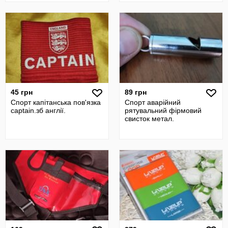
45 грн
89 грн
Спорт капітанська пов'язка
Спорт аварійний
captain.зб англії.
рятувальний фірмовий
свисток метал.