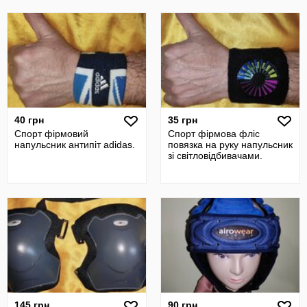
40 грн
35 грн
Спорт фірмовий
Спорт фірмова фліс
напульсник антипіт adidas.
повязка на руку напульсник
зі світловідбивачами.
145 грн
90 грн