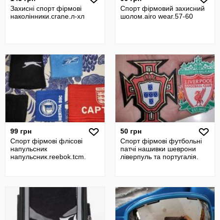
Захисні спорт фірмові
Спорт фірмовий захисний
наколінники.crane.л-хл
шолом.airo wear.57-60
99 грн
50 грн
Спорт фірмові флісові
Спорт фірмові футбольні
напульсник
патчі нашивки шеврони
напульсник.reebok.tcm.
ліверпуль та португалія.