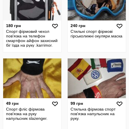
180 грн
240 грн
Спорт фірмовий чехол
Стильні спорт фірмові
пов'язка на телефон
гірськолижні окуляри.маска
смартфон айфон захисний
біг їзда на руку .karrimor.
49 грн
99 грн
Спорт фліс фірмова
Стильна фірмова спорт
пов'язка на руку
пов'язка напульсник на
напульсник slazenger.
руку.