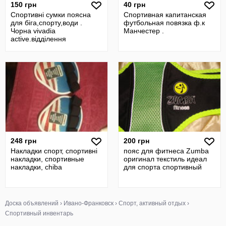
150 грн
40 грн
Спортивні сумки поясна
Спортивная капитанская
для біга,спорту,води .
футбольная повязка ф.к
Чорна vivadia
Манчестер .
active.відділення
248 грн
200 грн
Накладки спорт, спортивні
пояс для фитнеса Zumba
накладки, спортивные
оригинал текстиль идеал
накладки, chiba
для спорта спортивный
Доска объявлений
›
Ивано-Франковск
›
Спорт, активный отдых
›
Спортивный инвентарь