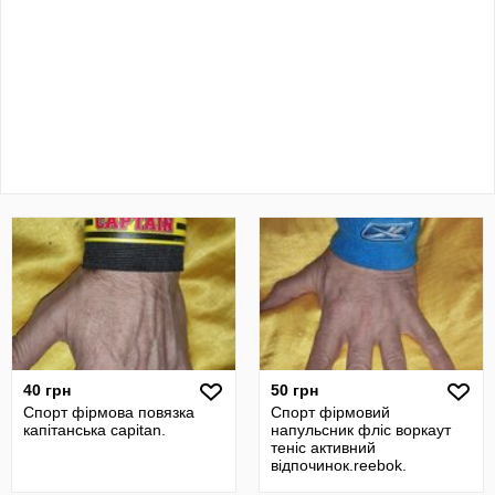
40 грн
50 грн
Спорт фірмова повязка
Спорт фірмовий
капітанська capitan.
напульсник фліс воркаут
теніс активний
відпочинок.reebok.