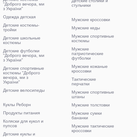
Детские столики и
"Доброго вечора, ми
стульчики
з України"
Одежда детская
Мужские кроссовки
Детские костюмы-
Мужские кеды
тройки
Мужские спортивные
Детские школьные
костюмы
костюмы
Мужские
Детские футболки
патриотические
"Доброго вечора, ми
футболки
з України"
Мужские кожаные
Детские спортивные
кроссовки
костюмы "Доброго
вечора, ми з
Тактические
України"
перчатки
Детские велосипеды
Мужские спортивные
штаны
Куклы Реборн
Мужские толстовки
Продукты питания
Мужские сумки
бананки
Коляски для кукол и
пупсов
Мужские тактические
кроссовки
Детские куклы и