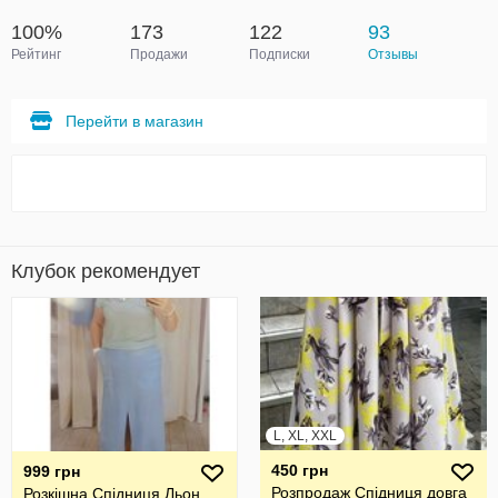
100%
173
122
93
Рейтинг
Продажи
Подписки
Отзывы
Перейти в магазин
Клубок рекомендует
L, XL, XXL
450 грн
999 грн
Розпродаж Спідниця довга
Розкішна Спідниця Льон ,