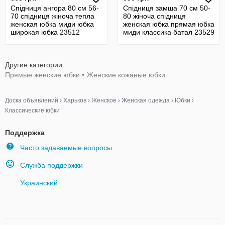
Спідниця ангора 80 см 56-
Спідниця замша 70 см 50-
70 спідниця жіноча тепла
80 жіноча спідниця
женская юбка миди юбка
женская юбка прямая юбка
широкая юбка 23512
миди классика батал 23529
Другие категории
Прямые женские юбки
•
Женские кожаные юбки
Доска объявлений
›
Харьков
›
Женское
›
Женская одежда
›
Юбки
›
Классические юбки
Поддержка
Часто задаваемые вопросы
Служба поддержки
Украинский