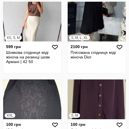
XS, S, M
S, M, L, XL
599 грн
2100 грн
Шовкова спідниця міді
Плісована спідниця міді
жіноча на резинці шовк
жіноча Dior
Армані | 42 50
XXL
S, M
100 грн
100 грн