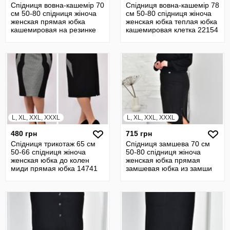
Спідниця вовна-кашемір 70
Спідниця вовна-кашемір 78
см 50-80 спідниця жіноча
см 50-80 спідниця жіноча
женская прямая юбка
женская юбка теплая юбка
кашемировая на резинке
кашемировая клетка 22154
21941
L, XL, XXL, XXXL
L, XL, XXL, XXXL
480 грн
715 грн
Спідниця трикотаж 65 см
Спідниця замшева 70 см
50-66 спідниця жіноча
50-80 спідниця жіноча
женская юбка до колен
женская юбка прямая
миди прямая юбка 14741
замшевая юбка из замши
22459