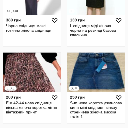
XL, XXL
L
380 грн
139 грн
Чорна спідниця максі
L спідниця міді жіноча
готична жіноча спідниця
чорна на резинці базова
класична
L, XL
S, M
200 грн
250 грн
Eur 42-44 нова спідниця
S-m нова коротка джинсова
вільна жіноча коротка літня
синя міні спідниця sinsay
вінтажний принт
стрейчева жіноча висока
талія 1