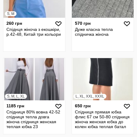
S, M
260 грн
570 грн
Спіднця жіноча з екошкіри,
Дуже класна тепла
р.42-48, Китай три кольори
спідничка жіноча
S, M, L, XL
L, XL, XXL, XXXL
1185 грн
650 грн
Спідниця 80% вовна 42-52
Спідниця прямая юбка
спідниця тепла довга
флис 67 см 50-80 спідниця
жіноча спідниця женская
жіноча женская юбка до
теплая юбка 23
колен юбка теплая батал
20593