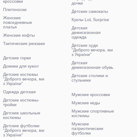
кроссовки
дочки
Плитоноски
Детские самокаты
Женские
Куклы LoL Surprise
повседневные
платья
Детская
демисезонная
Женские кофты
одежда
Тактические рюкзаки
Детские худи
"Доброго вечора, ми
з України"
Детские горки
Детская
Домики для кукол
демисезонная обувь
Детские костюмы
Детские столики и
"Доброго вечора, ми
стульчики
з України"
Одежда детская
Мужские кроссовки
Детские костюмы-
Мужские кеды
тройки
Мужские спортивные
Детские школьные
костюмы
костюмы
Мужские
Детские футболки
патриотические
"Доброго вечора, ми
футболки
з України"