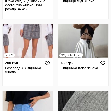
Юбка спідниця класична
Спідниця міді жіноча
елегантна жіноча H&M
розмір 34 XS/S
XS, S
XS, S, M, L, XL
255 грн
460 грн
Розпродаж. Спідничка
Спідничка плісе жіноча
жіноча