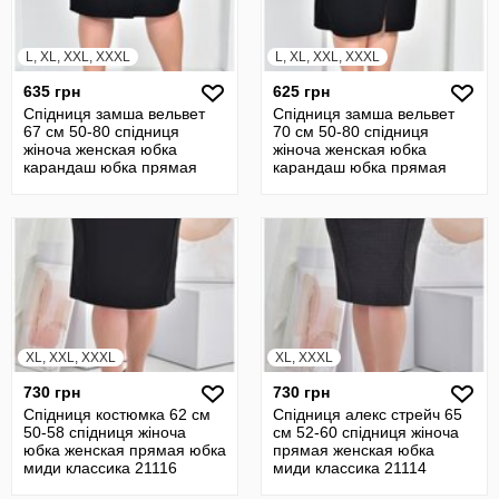
L, XL, XXL, XXXL
L, XL, XXL, XXXL
635 грн
625 грн
Спідниця замша вельвет
Спідниця замша вельвет
67 см 50-80 спідниця
70 см 50-80 спідниця
жіноча женская юбка
жіноча женская юбка
карандаш юбка прямая
карандаш юбка прямая
юбка 22517
юбка 22518
XL, XXL, XXXL
XL, XXXL
730 грн
730 грн
Спідниця костюмка 62 см
Спідниця алекс стрейч 65
50-58 спідниця жіноча
см 52-60 спідниця жіноча
юбка женская прямая юбка
прямая женская юбка
миди классика 21116
миди классика 21114