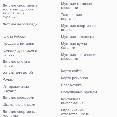
Мужские кожаные
Детские спортивные
кроссовки
костюмы "Доброго
вечора, ми з
Тактические
України"
перчатки
Детские велосипеды
Мужские спортивные
штаны
Куклы Реборн
Мужские толстовки
Продукты питания
Мужские сумки
бананки
Коляски для кукол и
пупсов
Мужские тактические
кроссовки
Детские куклы и
пупсы
Карта сайта
Батуты для детей
Карта регионов
Ролики
Блог Клубка
Интерактивные
игрушки
Популярные бренды
Детские кроссовки
Контактная
информация
Школьные рюкзаки
Ограничение
Детские спортивные
ответственности
костюмы