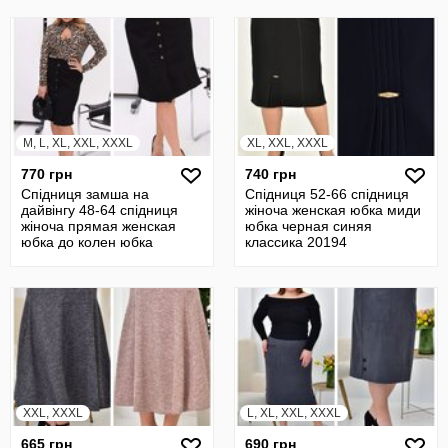
M, L, XL, XXL, XXXL
XL, XXL, XXXL
770 грн
740 грн
Спідниця замша на
Спідниця 52-66 спідниця
дайвінгу 48-64 спідниця
жіноча женская юбка миди
жіноча прямая женская
юбка черная синяя
юбка до колен юбка
классика 20194
замшевая батал 7
XXL, XXXL
L, XL, XXL, XXXL
665 грн
690 грн