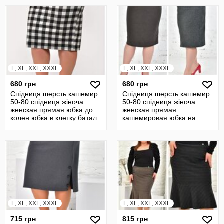
L, XL, XXL, XXXL
L, XL, XXL, XXXL
680 грн
680 грн
Спідниця шерсть кашемир
Спідниця шерсть кашемир
50-80 спідниця жіноча
50-80 спідниця жіноча
женская прямая юбка до
женская прямая
колен юбка в клетку батал
кашемировая юбка на
18706
резинке 20775
L, XL, XXL, XXXL
L, XL, XXL, XXXL
715 грн
815 грн