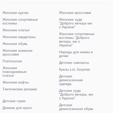
Женские куртки
Женские кроссовки
Женские спортивные
Женские худи
костюмы
"Доброго вечора ми
з України"
Женские платья
Женские спортивные
Женские кардиганы
костюмы "Доброго
вечора, ми з
Женская обувь
України"
Женские кожаные
Наряды для мамы и
кроссовки
дочки
Плитоноски
Детские самокаты
Женские
Куклы LoL Surprise
повседневные
платья
Детская
демисезонная
Женские кофты
одежда
Тактические рюкзаки
Детские худи
"Доброго вечора, ми
з України"
Детские горки
Детская
Домики для кукол
демисезонная обувь