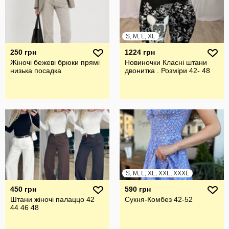
S, M, L, XL
250 грн
1224 грн
Жіночі бежеві брюки прямі
Новиночки Класні штани
низька посадка
двонитка . Розмiри 42- 48
S, M, L, XL, XXL, XXXL
450 грн
590 грн
Штани жіночі палаццо 42
Сукня-Комбез 42-52
44 46 48