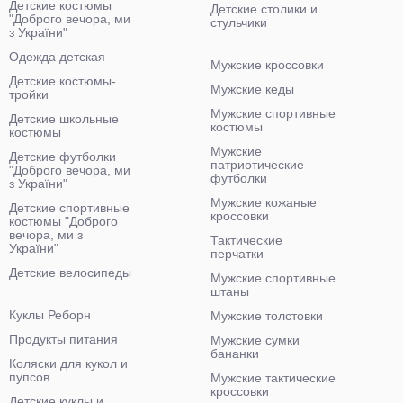
Детские костюмы
Детские столики и
"Доброго вечора, ми
стульчики
з України"
Одежда детская
Мужские кроссовки
Детские костюмы-
Мужские кеды
тройки
Мужские спортивные
Детские школьные
костюмы
костюмы
Мужские
Детские футболки
патриотические
"Доброго вечора, ми
футболки
з України"
Мужские кожаные
Детские спортивные
кроссовки
костюмы "Доброго
вечора, ми з
Тактические
України"
перчатки
Детские велосипеды
Мужские спортивные
штаны
Куклы Реборн
Мужские толстовки
Продукты питания
Мужские сумки
бананки
Коляски для кукол и
пупсов
Мужские тактические
кроссовки
Детские куклы и