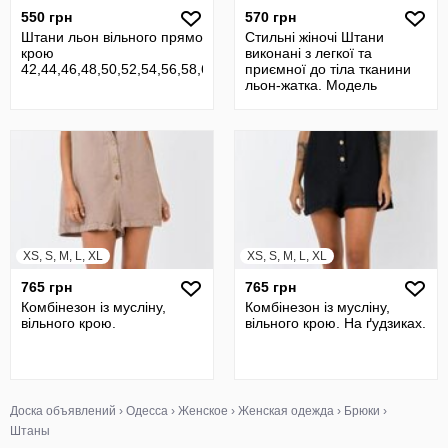
550 грн
570 грн
Штани льон вільного прямого
Стильні жіночі Штани
крою
виконані з легкої та
42,44,46,48,50,52,54,56,58,60
приємної до тіла тканини
льон-жатка. Модель
вільного крою
XS, S, M, L, XL
XS, S, M, L, XL
765 грн
765 грн
Комбінезон із мусліну,
Комбінезон із мусліну,
вільного крою.
вільного крою. На ґудзиках.
Доска объявлений
›
Одесса
›
Женское
›
Женская одежда
›
Брюки
›
Штаны