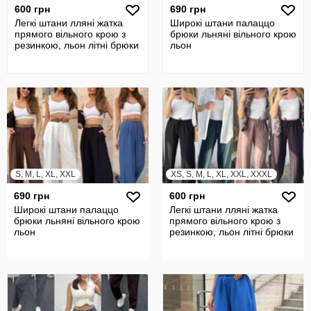
600 грн
690 грн
Легкі штани лляні жатка
Широкі штани палаццо
прямого вільного крою з
брюки льняні вільного крою
резинкою, льон літні брюки
льон
S, M, L, XL, XXL
XS, S, M, L, XL, XXL, XXXL
690 грн
600 грн
Широкі штани палаццо
Легкі штани лляні жатка
брюки льняні вільного крою
прямого вільного крою з
льон
резинкою, льон літні брюки