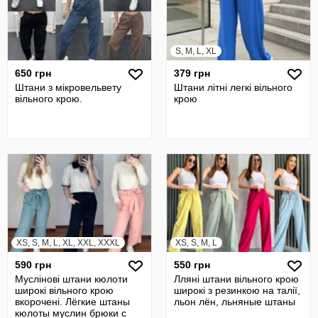
S, M, L, XL
650 грн
379 грн
Штани з мікровельвету
Штани літні легкі вільного
вільного крою.
крою
XS, S, M, L, XL, XXL, XXXL
XS, S, M, L
590 грн
550 грн
Муслінові штани кюлоти
Лляні штани вільного крою
широкі вільного крою
широкі з резинкою на талії,
вкорочені. Лёгкие штаны
льон лён, льняные штаны
кюлоты муслин брюки с