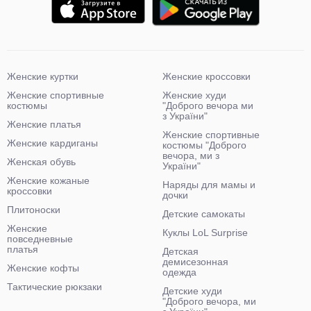
Женские куртки
Женские кроссовки
Женские спортивные
Женские худи
костюмы
"Доброго вечора ми
з України"
Женские платья
Женские спортивные
Женские кардиганы
костюмы "Доброго
вечора, ми з
Женская обувь
України"
Женские кожаные
Наряды для мамы и
кроссовки
дочки
Плитоноски
Детские самокаты
Женские
Куклы LoL Surprise
повседневные
платья
Детская
демисезонная
Женские кофты
одежда
Тактические рюкзаки
Детские худи
"Доброго вечора, ми