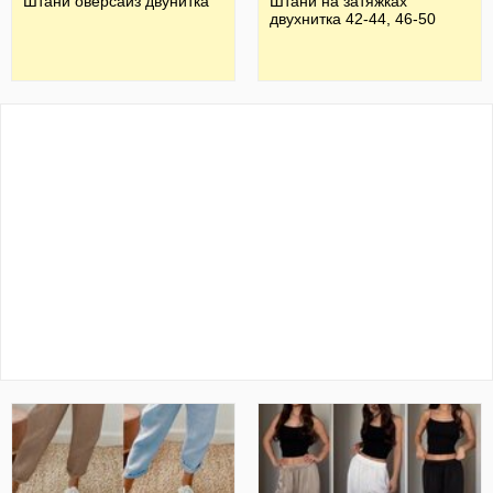
Штани оверсайз двунитка
Штани на затяжках
двухнитка 42-44, 46-50