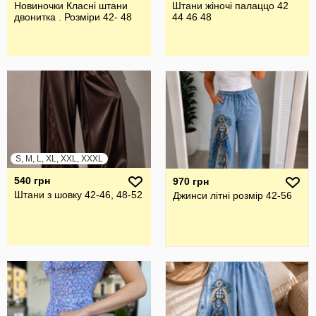
Новиночки Класні штани
Штани жіночі палаццо 42
двонитка . Розмiри 42- 48
44 46 48
S, M, L, XL, XXL, XXXL
540 грн
970 грн
Штани з шовку 42-46, 48-52
Джинси літні розмір 42-56