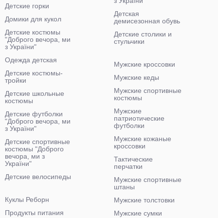
з України"
Детские горки
Детская
Домики для кукол
демисезонная обувь
Детские костюмы
Детские столики и
"Доброго вечора, ми
стульчики
з України"
Одежда детская
Мужские кроссовки
Детские костюмы-
Мужские кеды
тройки
Мужские спортивные
Детские школьные
костюмы
костюмы
Мужские
Детские футболки
патриотические
"Доброго вечора, ми
футболки
з України"
Мужские кожаные
Детские спортивные
кроссовки
костюмы "Доброго
вечора, ми з
Тактические
України"
перчатки
Детские велосипеды
Мужские спортивные
штаны
Куклы Реборн
Мужские толстовки
Продукты питания
Мужские сумки