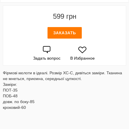
599 грн
ЗАКАЗАТЬ
Задать вопрос
В Избранное
Фірмові кюлоти в ідеалі. Розмір ХС-С, дивіться заміри. Тканина
не мнеться, приємна, середньої цупкості.
Заміри:
ПОТ-35
ПОБ-48
довж. по боку-85
кроковий-60