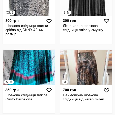
XS, S
S, M
800 грн
300 грн
Шовкова спідниця паєтки
Літня чорна шовкова
срібло від DKNY 42-44
спідниця плісе у смужку
розмір
S, M
M
350 грн
700 грн
Шовкова спідниця пліссе
Неймовірна шовкова
Custo Barcelona
спідниця від karen millen