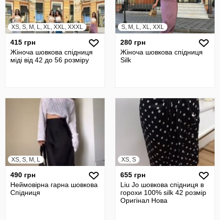
XS, S, M, L, XL, XXL, XXXL
S, M, L, XL, XXL
415 грн
280 грн
Жіноча шовкова спідниця
Жіноча шовкова спідниця
міді від 42 до 56 розміру
Silk
XS, S, M, L
XS, S
490 грн
655 грн
Неймовірна гарна шовкова
Liu Jo шовкова спідниця в
Спідниця
горохи 100% silk 42 розмір
Оригінал Нова