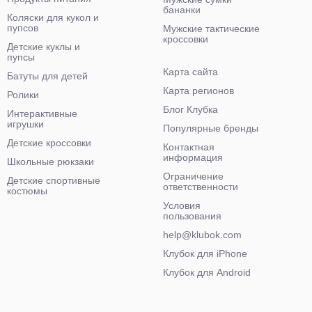
бананки
Коляски для кукол и
пупсов
Мужские тактические
кроссовки
Детские куклы и
пупсы
Карта сайта
Батуты для детей
Карта регионов
Ролики
Блог Клубка
Интерактивные
игрушки
Популярные бренды
Детские кроссовки
Контактная
информация
Школьные рюкзаки
Ограничение
Детские спортивные
ответственности
костюмы
Условия
пользования
help@klubok.com
Клубок для iPhone
Клубок для Android