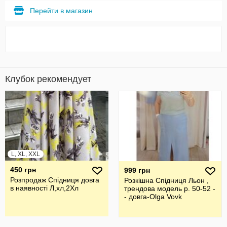
Перейти в магазин
Клубок рекомендует
L, XL, XXL
450 грн
999 грн
Розпродаж Спідниця довга
Розкішна Спідниця Льон ,
в наявності Л,хл,2Хл
трендова модель р. 50-52 -
- довга-Olga Vovk