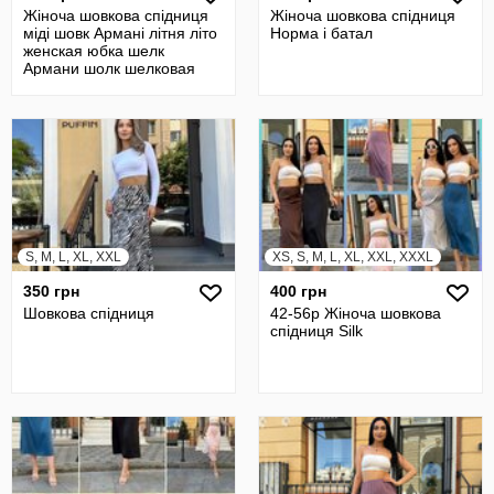
Жіноча шовкова спідниця
Жіноча шовкова спідниця
міді шовк Армані літня літо
Норма і батал
женская юбка шелк
Армани шолк шелковая
летняя
S, M, L, XL, XXL
XS, S, M, L, XL, XXL, XXXL
350 грн
400 грн
Шовкова спідниця
42-56р Жіноча шовкова
спідниця Silk