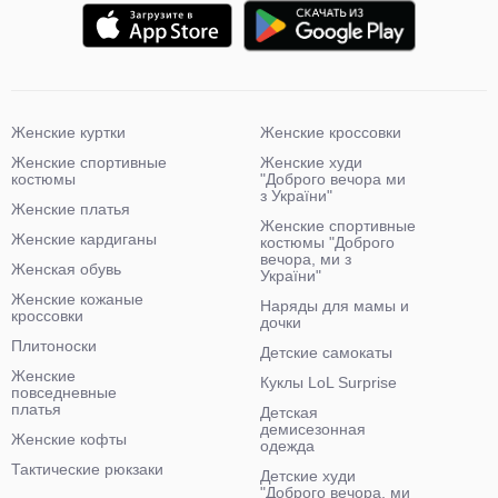
Женские куртки
Женские кроссовки
Женские спортивные
Женские худи
костюмы
"Доброго вечора ми
з України"
Женские платья
Женские спортивные
Женские кардиганы
костюмы "Доброго
вечора, ми з
Женская обувь
України"
Женские кожаные
Наряды для мамы и
кроссовки
дочки
Плитоноски
Детские самокаты
Женские
Куклы LoL Surprise
повседневные
платья
Детская
демисезонная
Женские кофты
одежда
Тактические рюкзаки
Детские худи
"Доброго вечора, ми