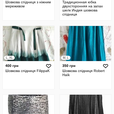
Шовкова спідниця з ніжним
Традиционная юбка
мереживом
двухсторонняя на запах
шелк Индия шовкова
спідниця
L, XL
M, L
400 грн
350 грн
Шовкова спідниця FilippaK
Шовкова спідниця Robert
Haïk