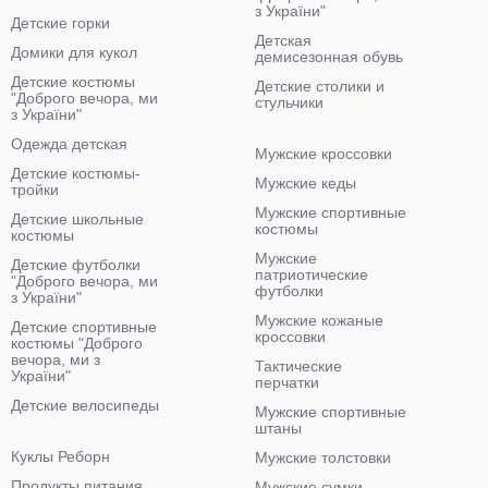
з України"
Детские горки
Детская
Домики для кукол
демисезонная обувь
Детские костюмы
Детские столики и
"Доброго вечора, ми
стульчики
з України"
Одежда детская
Мужские кроссовки
Детские костюмы-
Мужские кеды
тройки
Мужские спортивные
Детские школьные
костюмы
костюмы
Мужские
Детские футболки
патриотические
"Доброго вечора, ми
футболки
з України"
Мужские кожаные
Детские спортивные
кроссовки
костюмы "Доброго
вечора, ми з
Тактические
України"
перчатки
Детские велосипеды
Мужские спортивные
штаны
Куклы Реборн
Мужские толстовки
Продукты питания
Мужские сумки