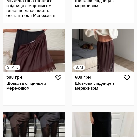
Знижена Ціна Шовкова
Шовкова спідниця з
спідниця з мереживом
мереживом
втілення жіночності та
елегантності Мереживні
деталі додаю
S, M, L
S, M
500 грн
600 грн
Шовкова спідниця з
Шовкова спідниця з
мереживом
мереживом