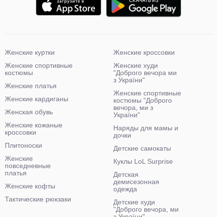
Женские куртки
Женские кроссовки
Женские спортивные
Женские худи
костюмы
"Доброго вечора ми
з України"
Женские платья
Женские спортивные
Женские кардиганы
костюмы "Доброго
вечора, ми з
Женская обувь
України"
Женские кожаные
Наряды для мамы и
кроссовки
дочки
Плитоноски
Детские самокаты
Женские
Куклы LoL Surprise
повседневные
платья
Детская
демисезонная
Женские кофты
одежда
Тактические рюкзаки
Детские худи
"Доброго вечора, ми
з України"