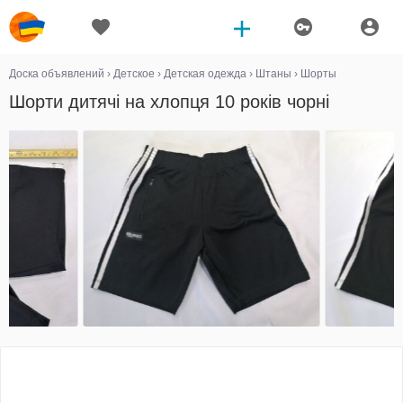
Доска объявлений
›
Детское
›
Детская одежда
›
Штаны
›
Шорты
Шорти дитячі на хлопця 10 років чорні