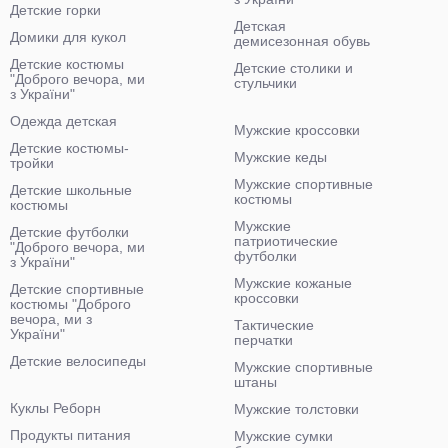
Детские горки
Детская
Домики для кукол
демисезонная обувь
Детские костюмы
Детские столики и
"Доброго вечора, ми
стульчики
з України"
Одежда детская
Мужские кроссовки
Детские костюмы-
Мужские кеды
тройки
Мужские спортивные
Детские школьные
костюмы
костюмы
Мужские
Детские футболки
патриотические
"Доброго вечора, ми
футболки
з України"
Мужские кожаные
Детские спортивные
кроссовки
костюмы "Доброго
вечора, ми з
Тактические
України"
перчатки
Детские велосипеды
Мужские спортивные
штаны
Куклы Реборн
Мужские толстовки
Продукты питания
Мужские сумки