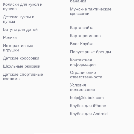
бананки
Коляски для кукол и
пупсов
Мужские тактические
кроссовки
Детские куклы и
пупсы
Карта сайта
Батуты для детей
Карта регионов
Ролики
Блог Клубка
Интерактивные
игрушки
Популярные бренды
Детские кроссовки
Контактная
информация
Школьные рюкзаки
Ограничение
Детские спортивные
ответственности
костюмы
Условия
пользования
help@klubok.com
Клубок для iPhone
Клубок для Android