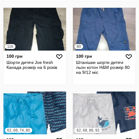
116
80
100 грн
100 грн
Шорти дитячі Joe fresh
Штанішки шорти дитячі
Канада розмір на 6 років
льон котон H&M розмір 80
на 9/12 міс
62, 68, 74, 80
62, 68, 86, 92