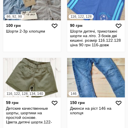
86, 92, 98
116, 122, 128
100 грн
90 грн
Шорти 2-3р хлопцям
Шорти дитячі, трикотажні
шорти на літо. З боків дві
кишені. розмір 116.122.128
ціна 90 грн 116-довж
116, 122, 128, 134, 140
146
59 грн
150 грн
Детские качественные
Джинси на ріст 146 на
шорты, шортики на
хлопця
простой основе.
Цвета.дитячі шорти.122-
140р