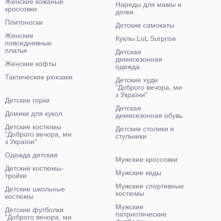
Женские кожаные
Наряды для мамы и
кроссовки
дочки
Плитоноски
Детские самокаты
Женские
Куклы LoL Surprise
повседневные
платья
Детская
демисезонная
Женские кофты
одежда
Тактические рюкзаки
Детские худи
"Доброго вечора, ми
з України"
Детские горки
Детская
Домики для кукол
демисезонная обувь
Детские костюмы
Детские столики и
"Доброго вечора, ми
стульчики
з України"
Одежда детская
Мужские кроссовки
Детские костюмы-
Мужские кеды
тройки
Мужские спортивные
Детские школьные
костюмы
костюмы
Мужские
Детские футболки
патриотические
"Доброго вечора, ми