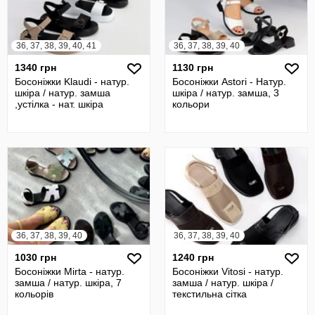
36, 37, 38, 39, 40, 41
36, 37, 38, 39, 40
1340 грн
1130 грн
Босоніжки Klaudi - натур.
Босоніжки Astori - Натур.
шкіра / натур. замша
шкіра / натур. замша, 3
,устілка - нат. шкіра
кольори
36, 37, 38, 39, 40
36, 37, 38, 39, 40
1030 грн
1240 грн
Босоніжки Mirta - натур.
Босоніжки Vitosi - натур.
замша / натур. шкіра, 7
замша / натур. шкіра /
кольорів
текстильна сітка