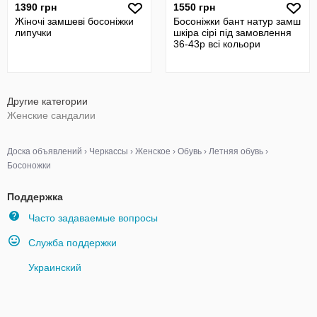
1390 грн
1550 грн
Жіночі замшеві босоніжки
Босоніжки бант натур замш
липучки
шкіра сірі під замовлення
36-43р всі кольори
Другие категории
Женские сандалии
Доска объявлений
›
Черкассы
›
Женское
›
Обувь
›
Летняя обувь
›
Босоножки
Поддержка
Часто задаваемые вопросы
Служба поддержки
Украинский