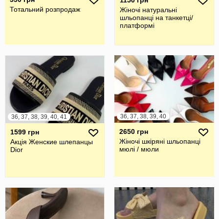
1150 грн
Тотальний розпродаж
Жіночі натуральні
шльопанці на танкетці/
платформі
36, 37, 38, 39, 40
36, 37, 38, 39, 40, 41
2650 грн
1599 грн
Жіночі шкіряні шльопанці
Акція Женские шлепанцы
мюлі / мюли
Dior