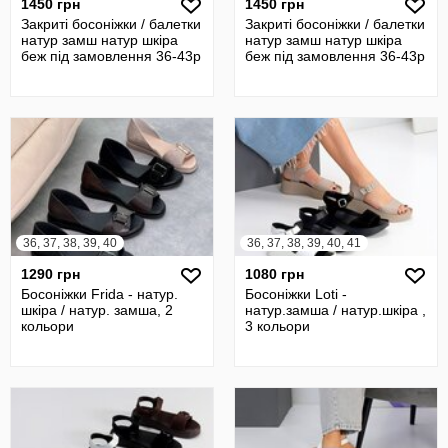
1450 грн
1450 грн
Закриті босоніжки / балетки
Закриті босоніжки / балетки
натур замш натур шкіра
натур замш натур шкіра
беж під замовлення 36-43р
беж під замовлення 36-43р
36, 37, 38, 39, 40
36, 37, 38, 39, 40, 41
1290 грн
1080 грн
Босоніжки Frida - натур.
Босоніжки Loti -
шкіра / натур. замша, 2
натур.замша / натур.шкіра ,
кольори
3 кольори