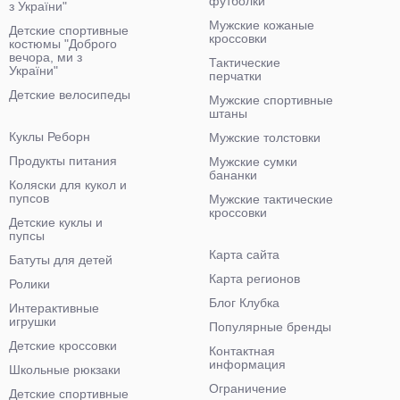
футболки
з України"
Мужские кожаные
Детские спортивные
кроссовки
костюмы "Доброго
вечора, ми з
Тактические
України"
перчатки
Детские велосипеды
Мужские спортивные
штаны
Куклы Реборн
Мужские толстовки
Продукты питания
Мужские сумки
бананки
Коляски для кукол и
пупсов
Мужские тактические
кроссовки
Детские куклы и
пупсы
Карта сайта
Батуты для детей
Карта регионов
Ролики
Блог Клубка
Интерактивные
игрушки
Популярные бренды
Детские кроссовки
Контактная
информация
Школьные рюкзаки
Ограничение
Детские спортивные