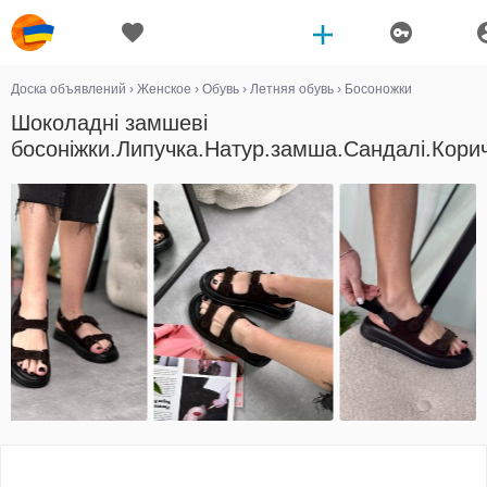
Доска объявлений
›
Женское
›
Обувь
›
Летняя обувь
›
Босоножки
Шоколадні замшеві
босоніжки.Липучка.Натур.замша.Сандалі.Кори