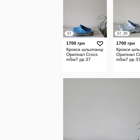
37
37, 38
1700 грн
1700 грн
Крокси шльопанці
Крокси шль
Оригінал Crocs
Оригінал C
m5w7 рр.37
m5w7 рр.37