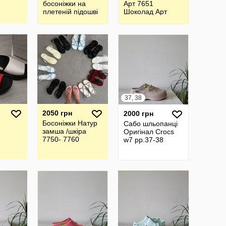
босоніжки на
Арт 7651
плетеній підошві
Шоколад Арт
7652 Чорний
Босоніжки Тм
LIRIO
37, 38
2050 грн
2000 грн
Босоніжки Натур
Сабо шльопанці
замша /шкіра
Оригінал Crocs
7750- 7760
w7 рр.37-38