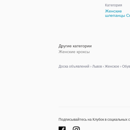
Категория
Женские
шлепанцы C
Другие категории
Женские кроксы
Доска объявлений
›
Львов
›
Женское
›
Обу
Подписывайтесь на Клубок в социальных 