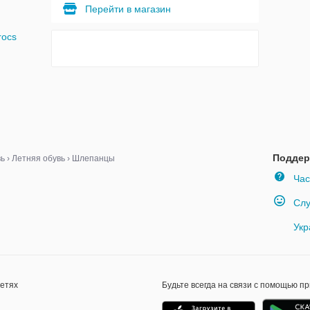
Перейти в магазин
rocs
Поддер
вь
›
Летняя обувь
›
Шлепанцы
Час
Слу
Укр
сетях
Будьте всегда на связи с помощью п