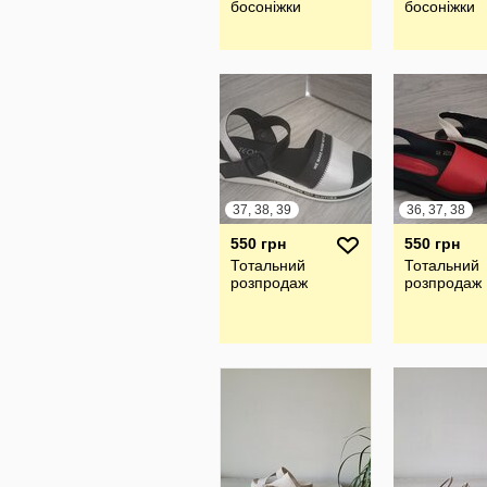
босоніжки
босоніжки
37, 38, 39
36, 37, 38
550 грн
550 грн
Тотальний
Тотальний
розпродаж
розпродаж