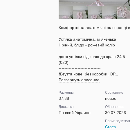
Комфортні та анатомічні шльопанці
Устілка анатомічна, м´якенька
Ніжний, блідо - рожевий колір
довж устілки від краю до краю 24.5
(020)
-----------------------------
❗️Взуття нове, без коробки, ОР...
Развернуть описание
Размеры
Состояние
37,38
новое
Доставка
Обновлено
По всей Украине
30.07.2026
Производител
Crocs