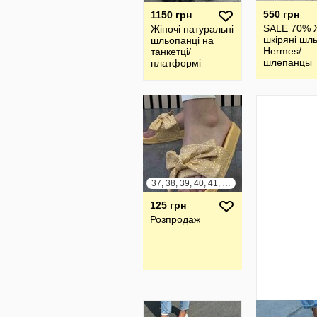
550 грн
1150 грн
SALE 70% Ж
Жіночі натуральні
шкіряні шл
шльопанці на
Hermes/
танкетці/
шлепанцы
платформі
37, 38, 39, 40, 41, 42
125 грн
Розпродаж