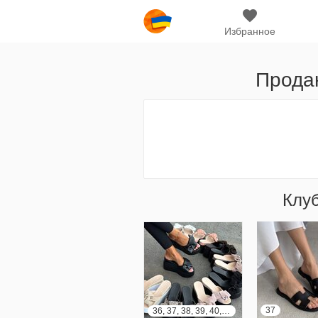
Избранное
Продан
Клу
37
36, 37, 38, 39, 40, 41