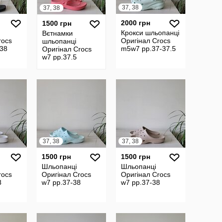
37, 38
37, 38
2000 грн
1500 грн
Крокси шльопанці
Вєтнамки
rocs
Оригінал Crocs
шльопанці
-38
m5w7 рр.37-37.5
Оригінал Crocs
w7 рр.37.5
37, 38
37, 38
1500 грн
1500 грн
Шльопанці
Шльопанці
rocs
Оригінал Crocs
Оригінал Crocs
8
w7 рр.37-38
w7 рр.37-38