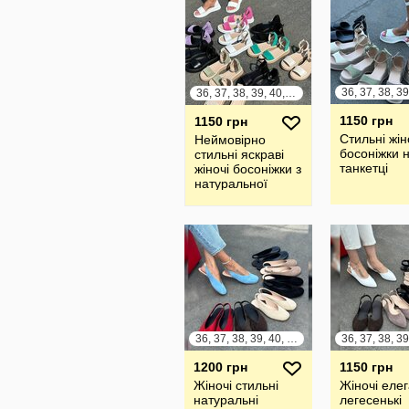
36, 37, 38, 39, 40, 41
1150 грн
1150 грн
Стильні жін
Неймовірно
босоніжки 
стильні яскраві
танкетці
жіночі босоніжки з
натуральної
шкіри та замші
36, 37, 38, 39, 40, 41
36, 37, 38, 39
1200 грн
1150 грн
Жіночі стильні
Жіночі елег
натуральні
легесенькі