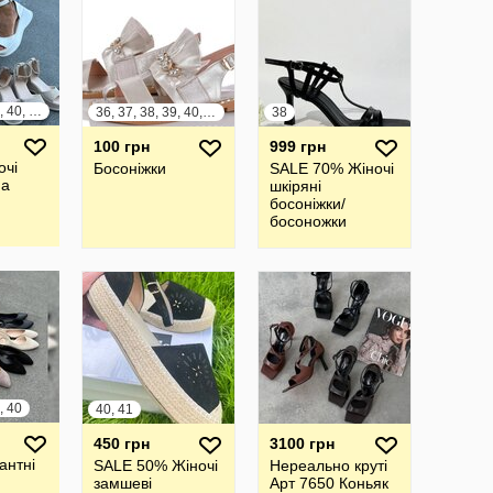
36, 37, 38, 39, 40, 41
36, 37, 38, 39, 40, 41
38
100 грн
999 грн
очі
Босоніжки
SALE 70% Жіночі
на
шкіряні
босоніжки/
босоножки
, 40
40, 41
450 грн
3100 грн
антні
SALE 50% Жіночі
Нереально круті
замшеві
Арт 7650 Коньяк