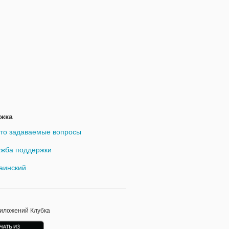
жка
то задаваемые вопросы
жба поддержки
аинский
риложений Клубка