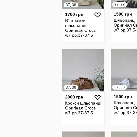
37, 38
37, 38
1500 грн
1700 грн
Шльопанці
В´єтнамки
Оригінал C
шльопанці
w7 рр.37.5
Оригінал Crocs
w7 рр.37-37.5
37, 38
37, 38
1500 грн
2000 грн
Шльопанці
Крокси шльопанці
Оригінал C
Оригінал Crocs
w7 рр.37-3
w7 рр.37-37.5