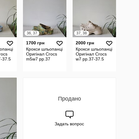
36, 37
37, 38
1700 грн
2000 грн
опанці
Крокси шльопанці
Крокси шльопанці
rocs
Оригінал Crocs
Оригінал Crocs
-37.5
m5w7 рр.37
w7 рр.37-37.5
Продано
Задать вопрос