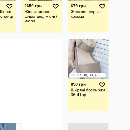
2650 грн
679 грн
іночі
Жіночі шкіряні
Женские серые
ьопанці
шльопанці мюлі /
кроксы
мюли
36, 37, 38, 39, 40, 41
850 грн
Шкіряні босоніжки
36-41рр.