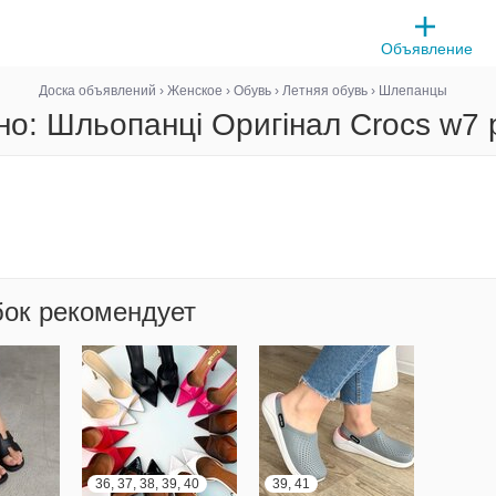
Объявление
Доска объявлений
›
Женское
›
Обувь
›
Летняя обувь
›
Шлепанцы
о: Шльопанці Оригінал Crocs w7 
бок рекомендует
36, 37, 38, 39, 40
39, 41