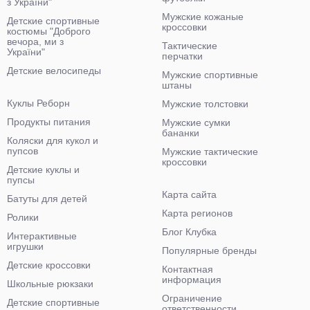
з України"
Мужские кожаные
Детские спортивные
кроссовки
костюмы "Доброго
вечора, ми з
Тактические
України"
перчатки
Детские велосипеды
Мужские спортивные
штаны
Куклы Реборн
Мужские толстовки
Продукты питания
Мужские сумки
бананки
Коляски для кукол и
пупсов
Мужские тактические
кроссовки
Детские куклы и
пупсы
Карта сайта
Батуты для детей
Карта регионов
Ролики
Блог Клубка
Интерактивные
игрушки
Популярные бренды
Детские кроссовки
Контактная
информация
Школьные рюкзаки
Ограничение
Детские спортивные
ответственности