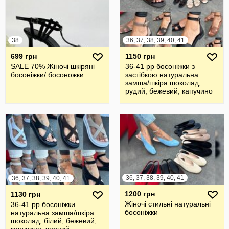
38
36, 37, 38, 39, 40, 41
699 грн
1150 грн
SALE 70% Жіночі шкіряні
36-41 рр босоніжки з
босоніжки/ босоножки
застібкою натуральна
замша/шкіра шоколад,
рудий, бежевий, капучино
36, 37, 38, 39, 40, 41
36, 37, 38, 39, 40, 41
1200 грн
1130 грн
Жіночі стильні натуральні
36-41 рр босоніжки
босоніжки
натуральна замша/шкіра
шоколад, білий, бежевий,