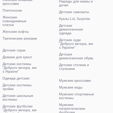
Наряды для мамы и
кроссовки
дочки
Плитоноски
Детские самокаты
Женские
Куклы LoL Surprise
повседневные
платья
Детская
демисезонная
Женские кофты
одежда
Тактические рюкзаки
Детские худи
"Доброго вечора, ми
з України"
Детские горки
Детская
Домики для кукол
демисезонная обувь
Детские костюмы
Детские столики и
"Доброго вечора, ми
стульчики
з України"
Одежда детская
Мужские кроссовки
Детские костюмы-
Мужские кеды
тройки
Мужские спортивные
Детские школьные
костюмы
костюмы
Мужские
Детские футболки
патриотические
"Доброго вечора, ми
футболки