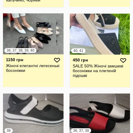
капучино, чорний
36, 37, 38, 39, 40
40, 41
1150 грн
450 грн
Жіночі елегантні легесенькі
SALE 50% Жіночі замшеві
босоніжки
босоніжки на плетеній
підошві
38
36, 37, 38