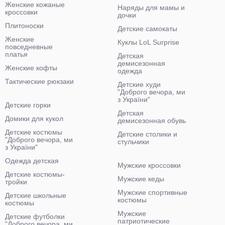
Женские кожаные
Наряды для мамы и
кроссовки
дочки
Плитоноски
Детские самокаты
Женские
Куклы LoL Surprise
повседневные
платья
Детская
демисезонная
Женские кофты
одежда
Тактические рюкзаки
Детские худи
"Доброго вечора, ми
з України"
Детские горки
Детская
Домики для кукол
демисезонная обувь
Детские костюмы
Детские столики и
"Доброго вечора, ми
стульчики
з України"
Одежда детская
Мужские кроссовки
Детские костюмы-
Мужские кеды
тройки
Мужские спортивные
Детские школьные
костюмы
костюмы
Мужские
Детские футболки
патриотические
"Доброго вечора, ми