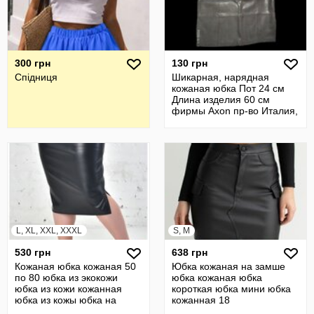
300 грн
130 грн
Спідниця
Шикарная, нарядная
кожаная юбка Пот 24 см
Длина изделия 60 см
фирмы Axon пр-во Италия,
б/у
L, XL, XXL, XXXL
S, M
530 грн
638 грн
Кожаная юбка кожаная 50
Юбка кожаная на замше
по 80 юбка из экокожи
юбка кожаная юбка
юбка из кожи кожанная
короткая юбка мини юбка
юбка из кожы юбка на
кожанная 18
резинке