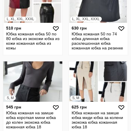
L, XL, XXL, XXXL
L, XL, XXL, XXXL
510 грн
630 грн
Юбка кожаная юбка 50 по
Юбка кожаная 50 по 74
80 юбка из экокожи юбка из
юбка длинная юбка
кожи кожанная юбка из
расклешонная юбка
кожы
кожанная юбка на резинке
батал
S, M
S, M
545 грн
625 грн
Юбка кожаная на замше
Юбка кожаная на замше
юбка короткая мини юбка
юбка миди юбка за колени
до колен экокожа юбка
экокожа юбка кожанная
кожанная юбка 18
юбка 18