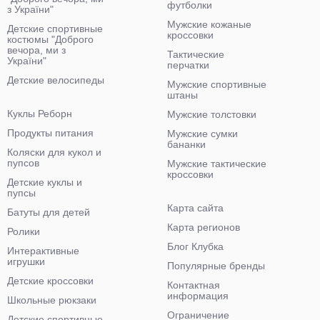
футболки
з України"
Мужские кожаные
Детские спортивные
кроссовки
костюмы "Доброго
вечора, ми з
Тактические
України"
перчатки
Детские велосипеды
Мужские спортивные
штаны
Куклы Реборн
Мужские толстовки
Продукты питания
Мужские сумки
бананки
Коляски для кукол и
пупсов
Мужские тактические
кроссовки
Детские куклы и
пупсы
Карта сайта
Батуты для детей
Карта регионов
Ролики
Блог Клубка
Интерактивные
игрушки
Популярные бренды
Детские кроссовки
Контактная
информация
Школьные рюкзаки
Ограничение
Детские спортивные