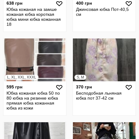
638 грн
400 грн
Юбка кожаная на замше
Джинсовая юбка Пот-40,5
кожаная юбка короткая
см
юбка мини юбка кожанная
18
L, XL, XXL, XXXL
S, M
595 грн
370 грн
Юбка кожаная юбка 50 по
Бесподобная льняная
80 юбка на резинке юбка
юбка пот 37-42 см
прямая юбка кожанная
юбка из кожи