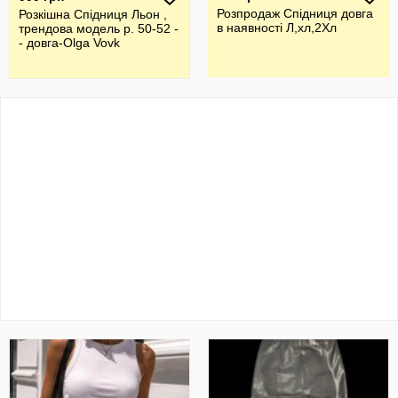
Розпродаж Спідниця довга
Розкішна Спідниця Льон ,
в наявності Л,хл,2Хл
трендова модель р. 50-52 -
- довга-Olga Vovk