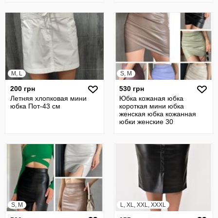
M, L
S, M
200 грн
530 грн
Летняя хлопковая мини
Юбка кожаная юбка
юбка Пот-43 см
короткая мини юбка
женская юбка кожанная
юбки женские 30
S, M
L, XL, XXL, XXXL