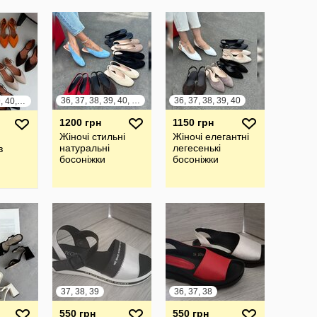
36, 37, 38, 39, 40, 41
36, 37, 38, 39, 40
36, 37, 38, 39, 40, 41
1200 грн
1150 грн
Жіночі стильні
Жіночі елегантні
натуральні
легесенькі
з
босоніжки
босоніжки
на
, шкІра
37, 38, 39
36, 37, 38
550 грн
550 грн