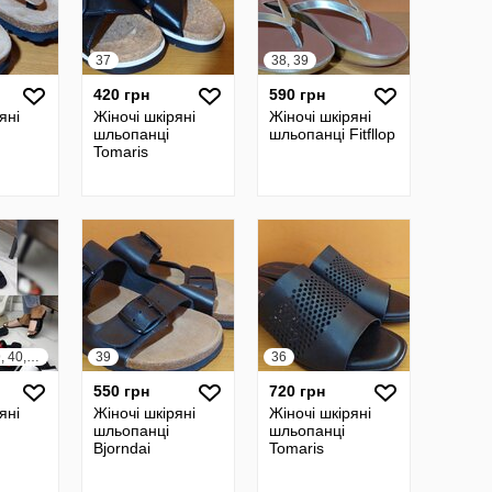
37
38, 39
420 грн
590 грн
яні
Жіночі шкіряні
Жіночі шкіряні
шльопанці
шльопанці Fitfllop
Tomaris
36, 37, 38, 39, 40, 41
39
36
550 грн
720 грн
яні
Жіночі шкіряні
Жіночі шкіряні
шльопанці
шльопанці
Bjorndai
Tomaris