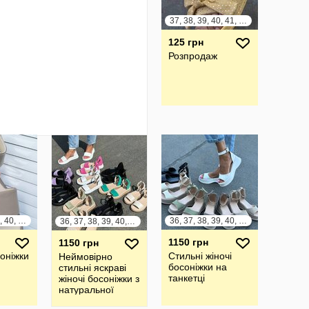
37, 38, 39, 40, 41, 42
125 грн
Розпродаж
36, 37, 38, 39, 40, 41
36, 37, 38, 39, 40, 41
36, 37, 38, 39, 40, 41
1150 грн
1150 грн
соніжки
Стильні жіночі
Неймовірно
босоніжки на
стильні яскраві
танкетці
жіночі босоніжки з
натуральної
шкіри та замші