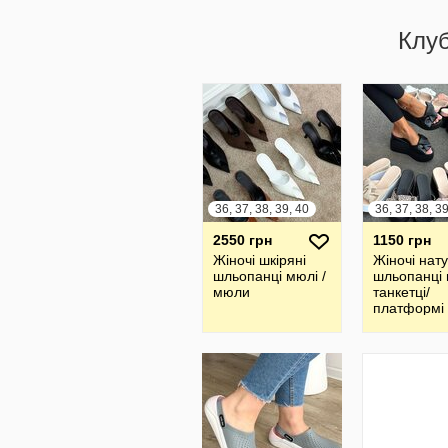
Клу
36, 37, 38, 39, 40
2550 грн
1150 грн
Жіночі шкіряні
Жіночі нат
шльопанці мюлі /
шльопанці 
мюли
танкетці/
платформі