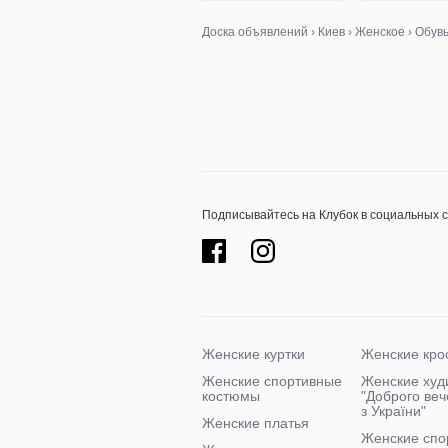
Доска объявлений
›
Киев
›
Женское
›
Обув
Подписывайтесь на Клубок в социальных 
Женские куртки
Женские кро
Женские спортивные
Женские худ
костюмы
"Доброго ве
з України"
Женские платья
Женские спо