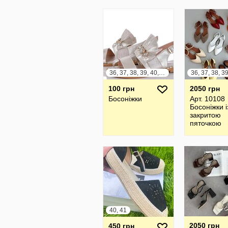
36, 37, 38, 39, 40, 41
100 грн
2050 грн
Босоніжки
Арт. 10108
Босоніжки і
закритою
пяточкою
-Натураль
замша, лак
Італія
40, 41
2050 грн
450 грн