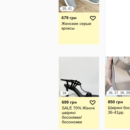
39, 41
679 грн
Женские серые
кроксы
38
850 грн
699 грн
Шкіряні бо
SALE 70% Жіночі
36-41рр.
шкіряні
босоніжки/
босоножки