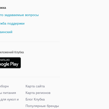
жка
то задаваемые вопросы
жба поддержки
аинский
риложений Клубка
еборн
Карта сайта
ы питания
Карта регионов
 для кукол и
Блог Клубка
Популярные бренды