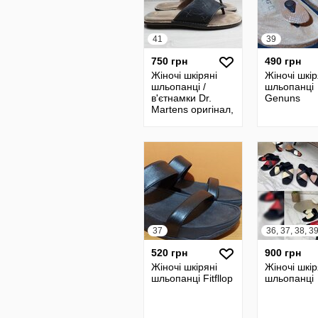
41
39
750 грн
490 грн
Жіночі шкіряні
Жіночі шкір
шльопанці /
шльопанці
в'єтнамки Dr.
Genuns
Martens оригінал,
розмір 41
37
520 грн
900 грн
Жіночі шкіряні
Жіночі шкір
шльопанці Fitfllop
шльопанці