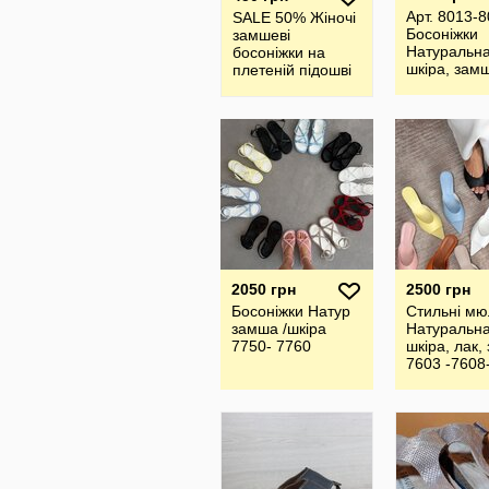
Арт. 8013-
SALE 50% Жіночі
Босоніжки
замшеві
Натуральн
босоніжки на
шкіра, зам
плетеній підошві
2050 грн
2500 грн
Босоніжки Натур
Стильні мю
замша /шкіра
Натуральн
7750- 7760
шкіра, лак,
7603 -7608
11029 1103
11032