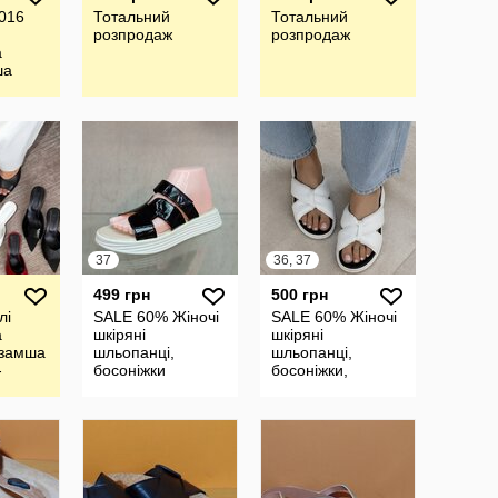
8016
Тотальний
Тотальний
розпродаж
розпродаж
а
ша
37
36, 37
499 грн
500 грн
лі
SALE 60% Жіночі
SALE 60% Жіночі
а
шкіряні
шкіряні
 замша
шльопанці,
шльопанці,
-
босоніжки
босоніжки,
1
кросівки