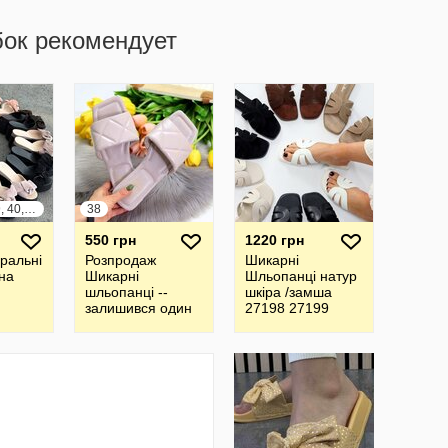
бок рекомендует
36, 37, 38, 39, 40, 41
38
550 грн
1220 грн
уральні
Розпродаж
Шикарні
на
Шикарні
Шльопанці натур
шльопанці --
шкіра /замша
залишився один
27198 27199
розмір
27200 27201
27202 27203