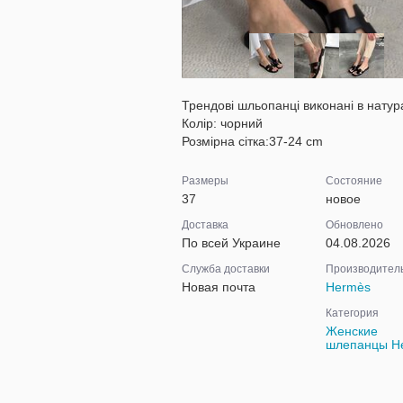
Трендові шльопанці виконані в натура
Колір: чорний
Розмірна сітка:37-24 cm
Размеры
Состояние
37
новое
Доставка
Обновлено
По всей Украине
04.08.2026
Служба доставки
Производител
Новая почта
Hermès
Категория
Женские
шлепанцы H