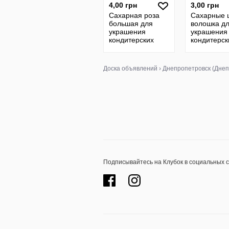
4,00 грн
3,00 грн
Сахарная роза
Сахарные 
большая для
волошка д
украшения
украшения
кондитерских
кондитерск
изделий
изделий Це
2 шт
Доска объявлений
›
Днепропетровск (Днеп
Подписывайтесь на Клубок в социальных 