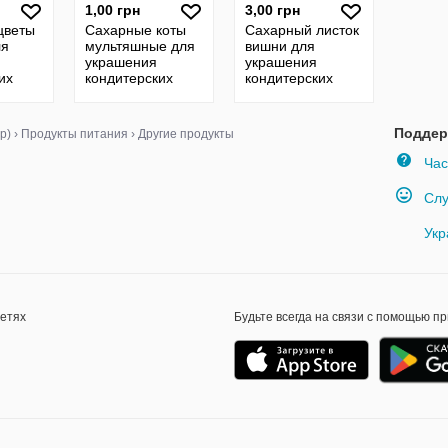
1,00 грн
3,00 грн
цветы
Сахарные коты
Сахарный листок
ля
мультяшные для
вишни для
украшения
украшения
их
кондитерских
кондитерских
на за
изделий
изделий, цена за
5 шт
Поддер
р)
›
Продукты питания
›
Другие продукты
Час
Слу
Укр
сетях
Будьте всегда на связи с помощью п