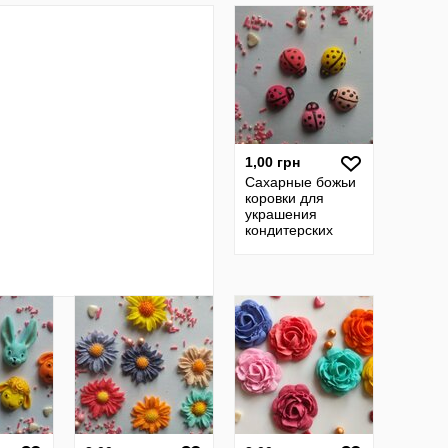
разные Цена 2
разные
шт.
1,00 грн
Сахарные божьи
коровки для
украшения
кондитерских
изделий, цена за
2 шт.