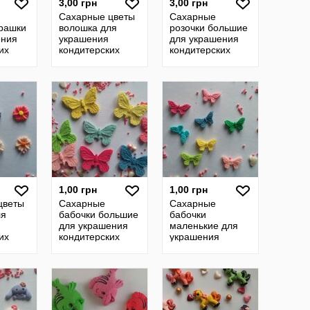
3,00 грн
3,00 грн
Сахарные цветы
Сахарные
арашки
волошка для
розочки большие
ения
украшения
для украшения
их
кондитерских
кондитерских
азмер
изделий, размер
изделий, размер
ета
на фото. Цвета
на фото. Цвета
а за
разные Цена
разные Цена за 2
2шт.-
1,00 грн
1,00 грн
цветы
Сахарные
Сахарные
ля
бабочки большие
бабочки
для украшения
маленькие для
их
кондитерских
украшения
азмер
изделий, размер
кондитерских
вета
на фото. Цвета
изделий, размер
а за 4
разные
на фото. Цвета
разные Цена за