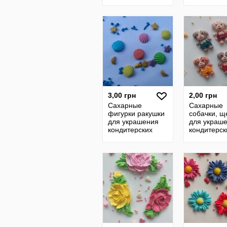
изделий. размер
изделий. р
на фото. Цена за
на фото. Ц
1 шт.- 2 грн. Цв
5 шт.- 1 грн
3,00 грн
2,00 грн
Сахарные
Сахарные
фигурки ракушки
собачки, щ
для украшения
для украш
кондитерских
кондитерск
изделий Цена за
изделий
20 шт