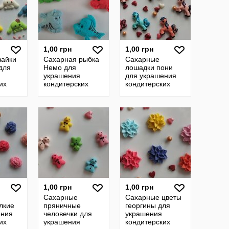
1,00 грн
1,00 грн
зайки
Сахарная рыбка
Сахарные
для
Немо для
лошадки пони
украшения
для украшения
их
кондитерских
кондитерских
азмер
изделий. Цвета
изделий. размер
вета
разные Цена за 2
на фото. Цена за
а за
шт.
2 шт.- 1 грн. Цве
1,00 грн
1,00 грн
Сахарные
Сахарные цветы
лкие
пряничные
георгины для
ения
человечки для
украшения
их
украшения
кондитерских