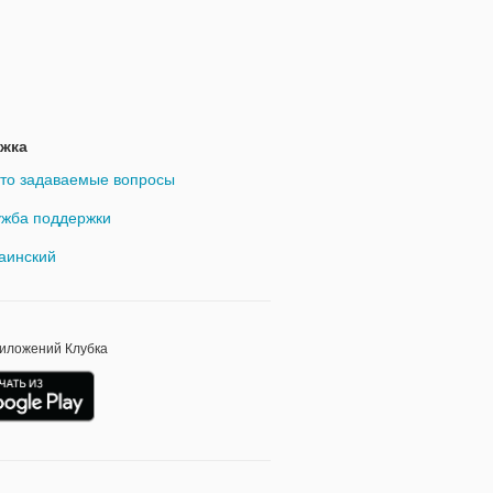
жка
то задаваемые вопросы
жба поддержки
аинский
риложений Клубка