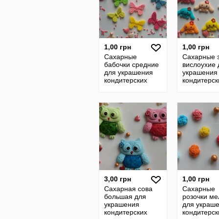
1,00 грн
1,00 грн
Сахарные
Сахарные 
бабочки средние
вислоухие 
для украшения
украшения
кондитерских
кондитерск
изделий, размер
изделий, р
на фото. Цвета
на фото. Ц
разные Цена за 3
разные Цен
3ш
3,00 грн
1,00 грн
Сахарная сова
Сахарные
большая для
розочки ме
украшения
для украш
кондитерских
кондитерск