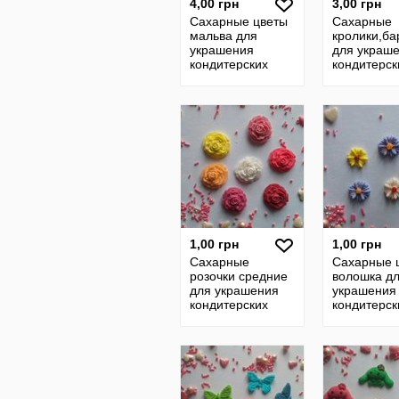
4,00 грн
3,00 грн
Сахарные цветы
Сахарные
мальва для
кролики,б
украшения
для украш
кондитерских
кондитерск
изделий, размер
изделий,р
на фото. Цвета
на фото.Цв
разные Цена за 3
разные.Цен
шт
2шт.
1,00 грн
1,00 грн
Сахарные
Сахарные 
розочки средние
волошка д
для украшения
украшения
кондитерских
кондитерск
изделий, размер
изделий, р
на фото. Цвета
на фото. Ц
разные Цена за 2
разные Цен
шт