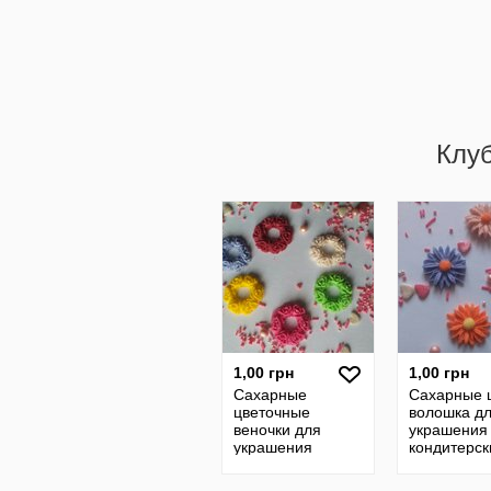
Клу
1,00 грн
1,00 грн
Сахарные
Сахарные 
цветочные
волошка д
веночки для
украшения
украшения
кондитерск
пасхальных
изделий
куличей, для