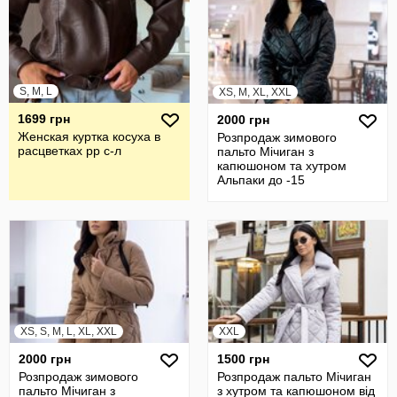
S, M, L
XS, M, XL, XXL
1699 грн
2000 грн
Женская куртка косуха в
Розпродаж зимового
расцветках рр с-л
пальто Мічиган з
капюшоном та хутром
Альпаки до -15
XS, S, M, L, XL, XXL
XXL
2000 грн
1500 грн
Розпродаж зимового
Розпродаж пальто Мічиган
пальто Мічиган з
з хутром та капюшоном від