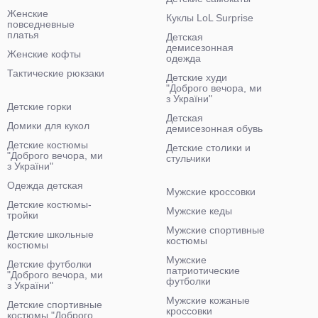
Женские
Куклы LoL Surprise
повседневные
платья
Детская
демисезонная
Женские кофты
одежда
Тактические рюкзаки
Детские худи
"Доброго вечора, ми
з України"
Детские горки
Детская
Домики для кукол
демисезонная обувь
Детские костюмы
Детские столики и
"Доброго вечора, ми
стульчики
з України"
Одежда детская
Мужские кроссовки
Детские костюмы-
Мужские кеды
тройки
Мужские спортивные
Детские школьные
костюмы
костюмы
Мужские
Детские футболки
патриотические
"Доброго вечора, ми
футболки
з України"
Мужские кожаные
Детские спортивные
кроссовки
костюмы "Доброго