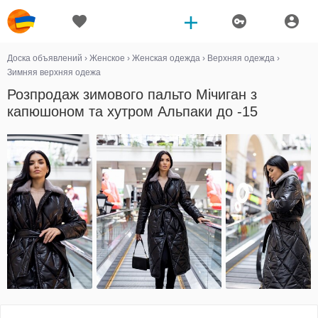
Доска объявлений
›
Женское
›
Женская одежда
›
Верхняя одежда
›
Зимняя верхняя одежа
Розпродаж зимового пальто Мічиган з
капюшоном та хутром Альпаки до -15