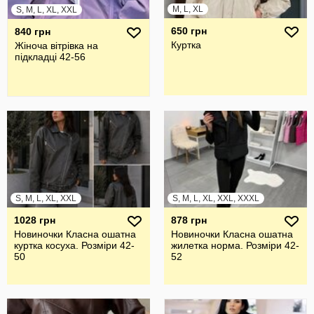
M, L, XL
S, M, L, XL, XXL
650 грн
840 грн
Куртка
Жіноча вітрівка на
підкладці 42-56
S, M, L, XL, XXL
S, M, L, XL, XXL, XXXL
1028 грн
878 грн
Новиночки Класна ошатна
Новиночки Класна ошатна
куртка косуха. Розміри 42-
жилетка норма. Розміри 42-
50
52