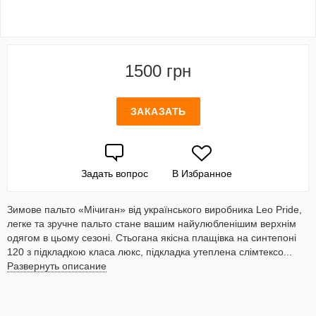
1500 грн
ЗАКАЗАТЬ
Задать вопрос
В Избранное
Зимове пальто «Мічиган» від українського виробника Leo Pride,
легке та зручне пальто стане вашим найулюбленішим верхнім
одягом в цьому сезоні. Стьогана якісна плащівка на синтепоні
120 з підкладкою класа люкс, підкладка утеплена слімтексо...
Развернуть описание