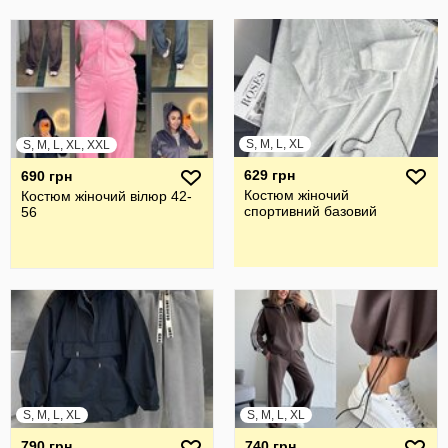
S, M, L, XL
S, M, L, XL, XXL
629 грн
690 грн
Костюм жіночий
Костюм жіночий вілюр 42-
спортивний базовий
56
S, M, L, XL
S, M, L, XL
790 грн
740 грн