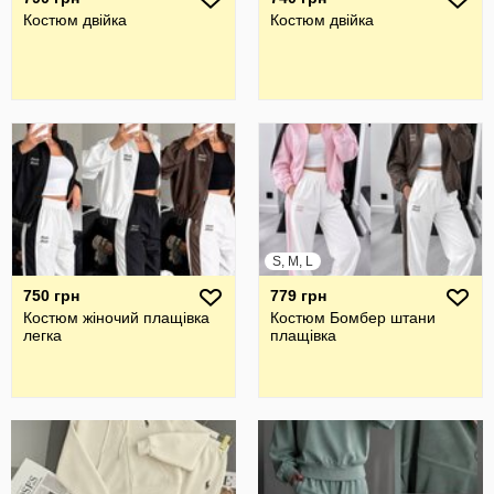
Костюм двійка
Костюм двійка
S, M, L
750 грн
779 грн
Костюм жіночий плащівка
Костюм Бомбер штани
легка
плащівка