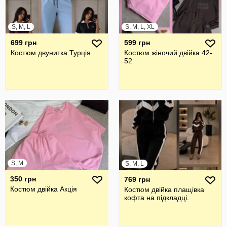
S, M, L
S, M, L, XL
699 грн
599 грн
Костюм двунитка Турція
Костюм жіночий двійка 42-
52
S, M
S, M, L
350 грн
769 грн
Костюм двійка Акція
Костюм двійка плащівка
кофта на підкладці.