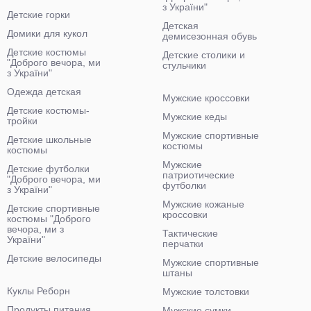
з України"
Детские горки
Детская
Домики для кукол
демисезонная обувь
Детские костюмы
Детские столики и
"Доброго вечора, ми
стульчики
з України"
Одежда детская
Мужские кроссовки
Детские костюмы-
Мужские кеды
тройки
Мужские спортивные
Детские школьные
костюмы
костюмы
Мужские
Детские футболки
патриотические
"Доброго вечора, ми
футболки
з України"
Мужские кожаные
Детские спортивные
кроссовки
костюмы "Доброго
вечора, ми з
Тактические
України"
перчатки
Детские велосипеды
Мужские спортивные
штаны
Куклы Реборн
Мужские толстовки
Продукты питания
Мужские сумки