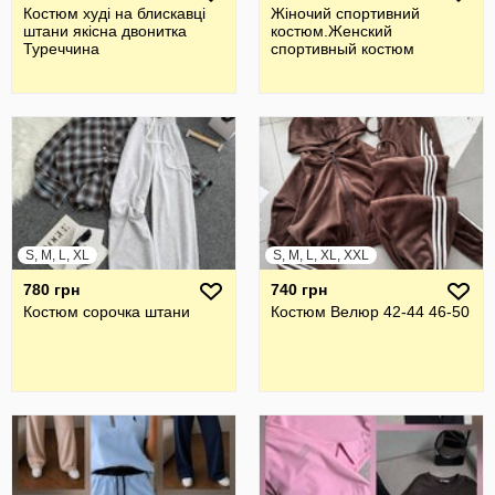
Костюм худі на блискавці
Жiночий спортивний
штани якісна двонитка
костюм.Женский
Туреччина
спортивный костюм
S, M, L, XL
S, M, L, XL, XXL
780 грн
740 грн
Костюм сорочка штани
Костюм Велюр 42-44 46-50