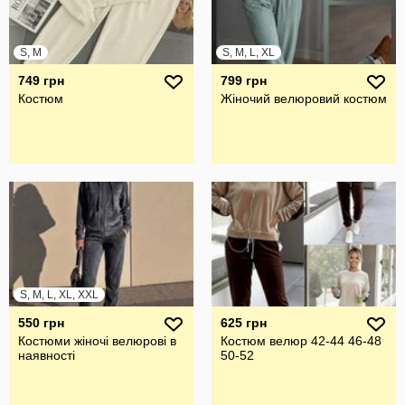
S, M
S, M, L, XL
749 грн
799 грн
Костюм
Жіночий велюровий костюм
S, M, L, XL, XXL
550 грн
625 грн
Костюми жіночі велюрові в
Костюм велюр 42-44 46-48
наявності
50-52