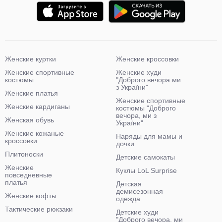
Женские куртки
Женские кроссовки
Женские спортивные
Женские худи
костюмы
"Доброго вечора ми
з України"
Женские платья
Женские спортивные
Женские кардиганы
костюмы "Доброго
вечора, ми з
Женская обувь
України"
Женские кожаные
Наряды для мамы и
кроссовки
дочки
Плитоноски
Детские самокаты
Женские
Куклы LoL Surprise
повседневные
платья
Детская
демисезонная
Женские кофты
одежда
Тактические рюкзаки
Детские худи
"Доброго вечора, ми