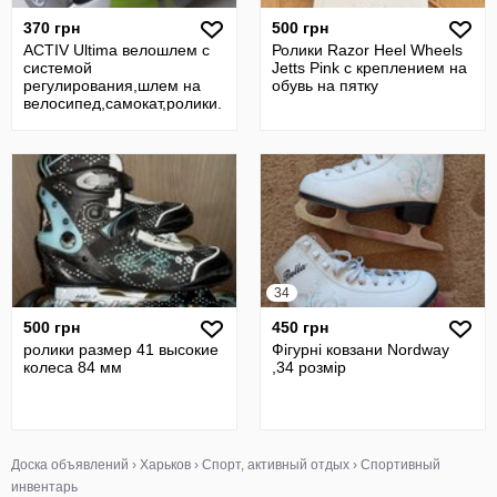
370 грн
500 грн
ACTIV Ultima велошлем с
Ролики Razor Heel Wheels
системой
Jetts Pink с креплением на
регулирования,шлем на
обувь на пятку
велосипед,самокат,ролики.
34
500 грн
450 грн
ролики размер 41 высокие
Фігурні ковзани Nordway
колеса 84 мм
,34 розмір
Доска объявлений
›
Харьков
›
Спорт, активный отдых
›
Спортивный
инвентарь