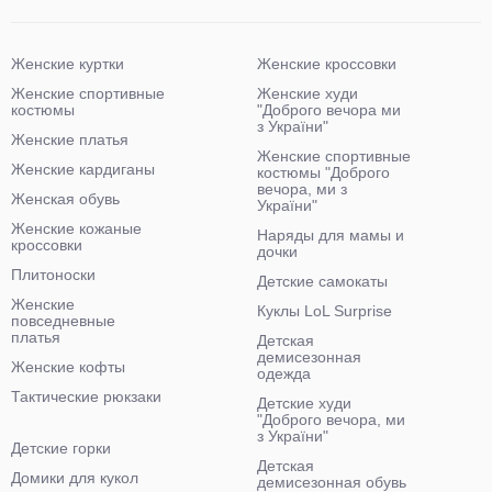
Женские куртки
Женские кроссовки
Женские спортивные
Женские худи
костюмы
"Доброго вечора ми
з України"
Женские платья
Женские спортивные
Женские кардиганы
костюмы "Доброго
вечора, ми з
Женская обувь
України"
Женские кожаные
Наряды для мамы и
кроссовки
дочки
Плитоноски
Детские самокаты
Женские
Куклы LoL Surprise
повседневные
платья
Детская
демисезонная
Женские кофты
одежда
Тактические рюкзаки
Детские худи
"Доброго вечора, ми
з України"
Детские горки
Детская
Домики для кукол
демисезонная обувь