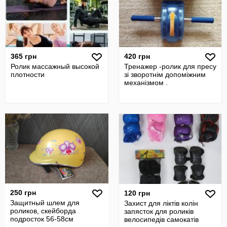
365 грн
420 грн
Ролик массажный высокой
Тренажер -ролик для пресу
плотности
зі зворотнім допоміжним
механізмом .
250 грн
120 грн
Защитный шлем для
Захист для ліктів колін
роликов, скейборда
запясток для роликів
подросток 56-58см
велосипедів самокатів