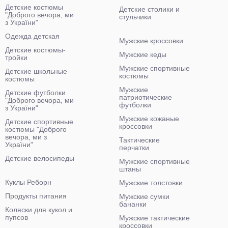
Детские костюмы
Детские столики и
"Доброго вечора, ми
стульчики
з України"
Одежда детская
Мужские кроссовки
Детские костюмы-
Мужские кеды
тройки
Мужские спортивные
Детские школьные
костюмы
костюмы
Мужские
Детские футболки
патриотические
"Доброго вечора, ми
футболки
з України"
Мужские кожаные
Детские спортивные
кроссовки
костюмы "Доброго
вечора, ми з
Тактические
України"
перчатки
Детские велосипеды
Мужские спортивные
штаны
Куклы Реборн
Мужские толстовки
Продукты питания
Мужские сумки
бананки
Коляски для кукол и
пупсов
Мужские тактические
кроссовки