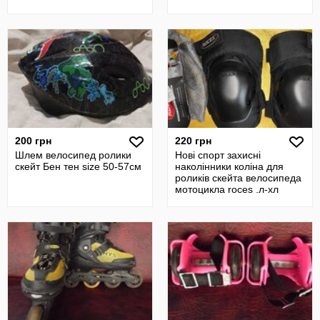
200 грн
220 грн
Шлем велосипед ролики
Нові спорт захисні
скейт Бен тен size 50-57см
наколінники коліна для
роликів скейта велосипеда
мотоцикла roces .л-хл