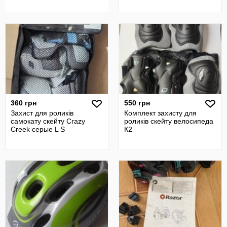
360 грн
550 грн
Захист для роликів
Комплект захисту для
самокату скейту Crazy
роликів скейту велосипеда
Creek серые L S
К2