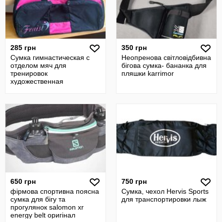
285 грн
350 грн
Сумка гимнастическая с
Неопренова світловідбивна
отделом мяч для
бігова сумка- бананка для
тренировок
пляшки karrimor
художественная
гимнастика
650 грн
750 грн
фірмова спортивна поясна
Сумка, чехол Hervis Sports
сумка для бігу та
для транспортировки лыж
прогулянок salomon xr
energy belt оригінал