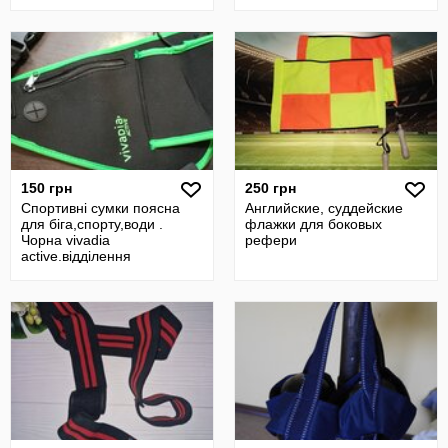
150 грн
250 грн
Спортивні сумки поясна
Английские, суддейские
для біга,спорту,води .
флажки для боковых
Чорна vivadia
рефери
active.відділення