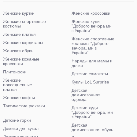
Женские куртки
Женские кроссовки
Женские спортивные
Женские худи
костюмы
"Доброго вечора ми
з України"
Женские платья
Женские спортивные
Женские кардиганы
костюмы "Доброго
вечора, ми з
Женская обувь
України"
Женские кожаные
Наряды для мамы и
кроссовки
дочки
Плитоноски
Детские самокаты
Женские
Куклы LoL Surprise
повседневные
платья
Детская
демисезонная
Женские кофты
одежда
Тактические рюкзаки
Детские худи
"Доброго вечора, ми
з України"
Детские горки
Детская
Домики для кукол
демисезонная обувь
Детские костюмы