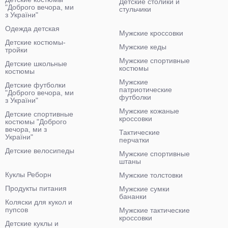
Детские столики и
"Доброго вечора, ми
стульчики
з України"
Одежда детская
Мужские кроссовки
Детские костюмы-
Мужские кеды
тройки
Мужские спортивные
Детские школьные
костюмы
костюмы
Мужские
Детские футболки
патриотические
"Доброго вечора, ми
футболки
з України"
Мужские кожаные
Детские спортивные
кроссовки
костюмы "Доброго
вечора, ми з
Тактические
України"
перчатки
Детские велосипеды
Мужские спортивные
штаны
Куклы Реборн
Мужские толстовки
Продукты питания
Мужские сумки
бананки
Коляски для кукол и
пупсов
Мужские тактические
кроссовки
Детские куклы и