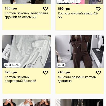
S, M, L, XL, XXL
685 грн
690 грн
Костюм жіночий велюровий
Костюм жіночий вілюр 42-
зручний та стильний
56
S, M, L, XL
S, M
629 грн
749 грн
Костюм жіночий
Жіночий базовий костюм
спортивний базовий
двонитка