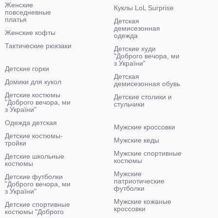
Женские
Куклы LoL Surprise
повседневные
платья
Детская
демисезонная
Женские кофты
одежда
Тактические рюкзаки
Детские худи
"Доброго вечора, ми
з України"
Детские горки
Детская
Домики для кукол
демисезонная обувь
Детские костюмы
Детские столики и
"Доброго вечора, ми
стульчики
з України"
Одежда детская
Мужские кроссовки
Детские костюмы-
Мужские кеды
тройки
Мужские спортивные
Детские школьные
костюмы
костюмы
Мужские
Детские футболки
патриотические
"Доброго вечора, ми
футболки
з України"
Мужские кожаные
Детские спортивные
кроссовки
костюмы "Доброго