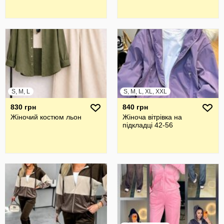
S, M, L
S, M, L, XL, XXL
830 грн
840 грн
Жіночий костюм льон
Жіноча вітрівка на
підкладці 42-56