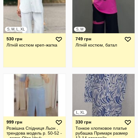
S, M, L, XL
S, M
530 грн
749 грн
Літній костюм креп-жатка
Літній костюм, батал
L, XL
999 грн
330 грн
Розкішна Спідниця Льон ,
Тонкое хлопковое платье
трендова модель р. 50-52 -
рубашка Примарк размер