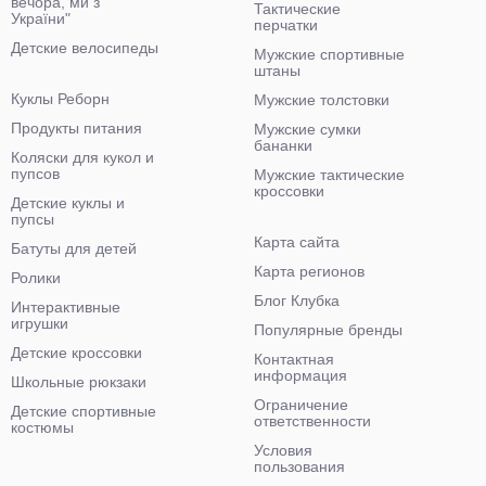
вечора, ми з
Тактические
України"
перчатки
Детские велосипеды
Мужские спортивные
штаны
Куклы Реборн
Мужские толстовки
Продукты питания
Мужские сумки
бананки
Коляски для кукол и
пупсов
Мужские тактические
кроссовки
Детские куклы и
пупсы
Карта сайта
Батуты для детей
Карта регионов
Ролики
Блог Клубка
Интерактивные
игрушки
Популярные бренды
Детские кроссовки
Контактная
информация
Школьные рюкзаки
Ограничение
Детские спортивные
ответственности
костюмы
Условия
пользования