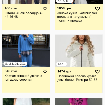
XS, S, M, L
450 грн
1050 грн
Штани жіночі палаццо 42
Жіноча сукня -комбінезон
44 46 48
стильна з натуральної
тканини прошва
S, M, L, XL, XXL
XXXL
840 грн
1474 грн
Костюм жіночий двійка з
Новиночки Класна куртка
імітацією сорочки
демі ботал. Розміри 52-56