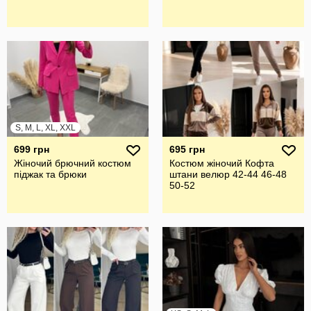
S, M, L, XL, XXL
699 грн
695 грн
Жіночий брючний костюм
Костюм жіночий Кофта
піджак та брюки
штани велюр 42-44 46-48
50-52