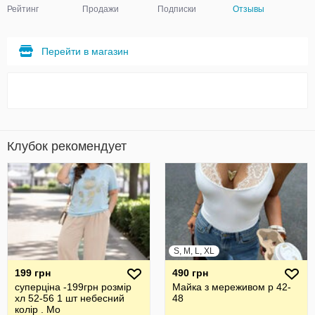
Рейтинг
Продажи
Подписки
Отзывы
Перейти в магазин
Клубок рекомендует
S, M, L, XL
199 грн
490 грн
суперціна -199грн розмір
Майка з мереживом р 42-
хл 52-56 1 шт небесний
48
колір . Мо