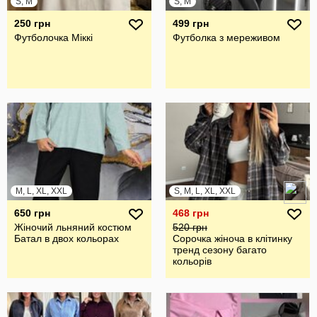
S, M
S, M
250 грн
499 грн
Футболочка Міккі
Футболка з мереживом
M, L, XL, XXL
S, M, L, XL, XXL
650 грн
468 грн
Жіночий льняний костюм
520 грн
Батал в двох кольорах
Сорочка жіноча в клітинку
тренд сезону багато
кольорів