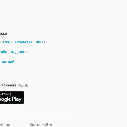
жка
то задаваемые вопросы
жба поддержки
аинский
риложений Клубка
еборн
Карта сайта