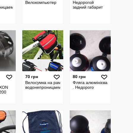
Велокомпьютер
Недорогой
ницаемая
задний габарит
70 грн
80 грн
Велосумка на раму
Фляга алюмінієва
AXON
водонепроницаемая
. Недорого
200