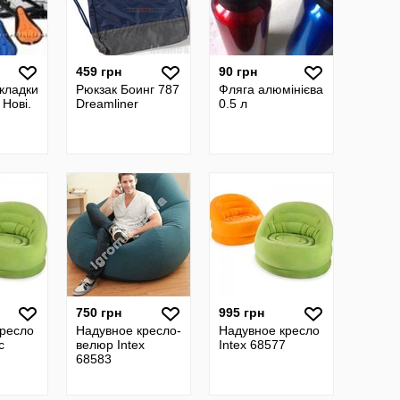
459 грн
90 грн
акладки
Рюкзак Боинг 787
Фляга алюмінієва
 Нові.
Dreamliner
0.5 л
750 грн
995 грн
кресло
Надувное кресло-
Надувное кресло
с
велюр Intex
Intex 68577
68583