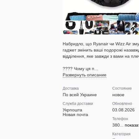
Набридло, що Ryanair чи Wizz Air зм
гаджет змінить ваші подорожі назавж
відділення, яке завжди з вами на пле
???? Чому ця п...
Развернуть описание
Доставка
Состояние
По всей Украине
новое
Служба доставки
Обновлено
Укрпошта
03.08.2026
Новая почта
Телефон
380...
показа
Категория