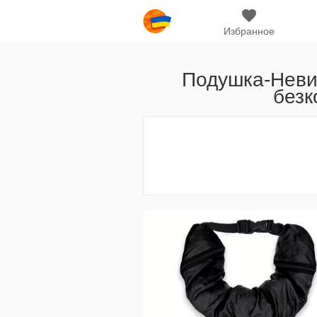
Избранное
Подушка-Невид
безк