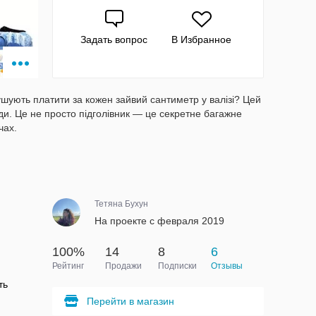
Задать вопрос
В Избранное
ушують платити за кожен зайвий сантиметр у валізі? Цей
ди. Це не просто підголівник — це секретне багажне
чах.
Тетяна Бухун
На проекте с февраля 2019
100%
14
8
6
Рейтинг
Продажи
Подписки
Отзывы
ть
Перейти в магазин