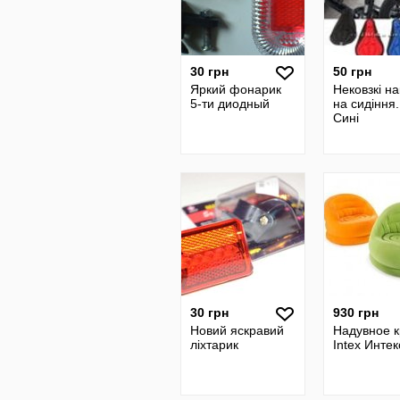
30 грн
50 грн
Яркий фонарик
Нековзкі н
5-ти диодный
на сидіння.
Сині
30 грн
930 грн
Новий яскравий
Надувное 
ліхтарик
Intex Интек