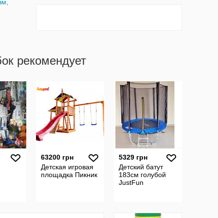
зм,
бок рекомендует
63200 грн
5329 грн
я
Детская игровая
Детский батут
площадка Пикник
183см голубой
JustFun