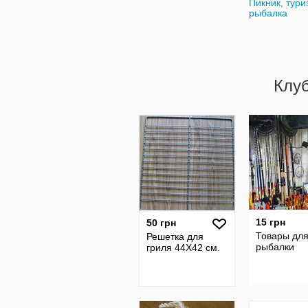
Пикник, тури
рыбалка
Клу
15 грн
50 грн
Товары дл
Решетка для
рыбалки
гриля 44Х42 см.