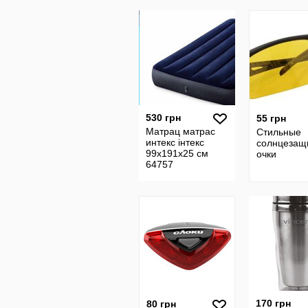
530 грн
55 грн
Матрац матрас
Стильные
интекс інтекс
солнцезащ
99х191х25 см
очки
64757
170 грн
80 грн