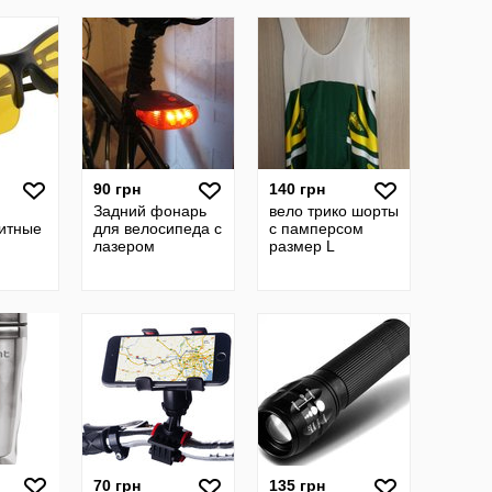
90 грн
140 грн
Задний фонарь
вело трико шорты
итные
для велосипеда с
c памперсом
лазером
размер L
70 грн
135 грн