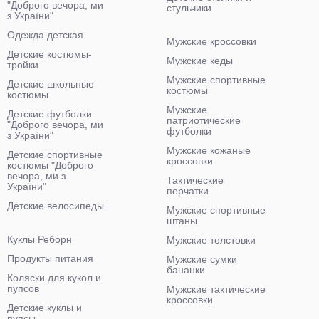
"Доброго вечора, ми
стульчики
з України"
Одежда детская
Мужские кроссовки
Детские костюмы-
Мужские кеды
тройки
Мужские спортивные
Детские школьные
костюмы
костюмы
Мужские
Детские футболки
патриотические
"Доброго вечора, ми
футболки
з України"
Мужские кожаные
Детские спортивные
кроссовки
костюмы "Доброго
вечора, ми з
Тактические
України"
перчатки
Детские велосипеды
Мужские спортивные
штаны
Куклы Реборн
Мужские толстовки
Продукты питания
Мужские сумки
бананки
Коляски для кукол и
пупсов
Мужские тактические
кроссовки
Детские куклы и
пупсы