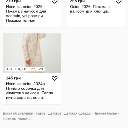
270 грн
265 грн
Новинка осінь 2025.
Осінь 2026. Піжама з
Піжама з начісом для
начісом для хлопців.
хлопців, усі розміри
Пижама теплая
104, 110, 116, 122, 128
145 грн
Новинка осінь 2024р.
Нічного сорочка для
дівчаток з начісом. Тепла
нічна сорочка довга.
Доска объявлений
›
Львов
›
Детское
›
Детская одежда
›
Нижнее белье
›
Пижамы, халаты