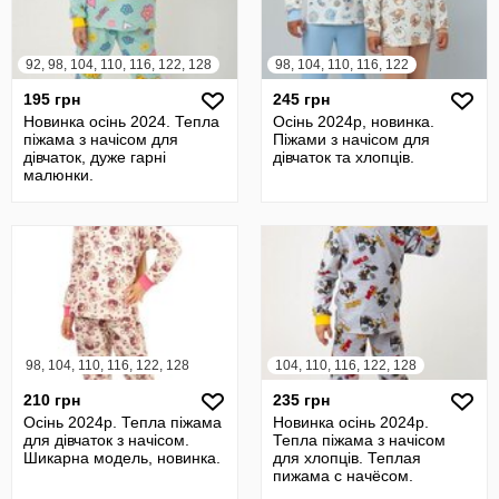
92, 98, 104, 110, 116, 122, 128
98, 104, 110, 116, 122
195 грн
245 грн
Новинка осінь 2024. Тепла
Осінь 2024р, новинка.
піжама з начісом для
Піжами з начісом для
дівчаток, дуже гарні
дівчаток та хлопців.
малюнки.
98, 104, 110, 116, 122, 128
104, 110, 116, 122, 128
210 грн
235 грн
Осінь 2024р. Тепла піжама
Новинка осінь 2024р.
для дівчаток з начісом.
Тепла піжама з начісом
Шикарна модель, новинка.
для хлопців. Теплая
пижама с начёсом.