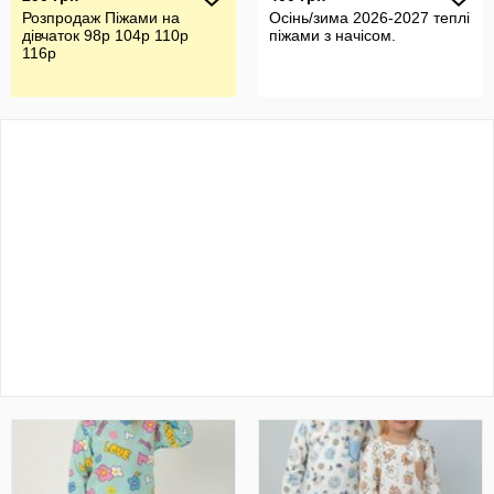
Розпродаж Піжами на
Осінь/зима 2026-2027 теплі
дівчаток 98р 104р 110р
піжами з начісом.
116р