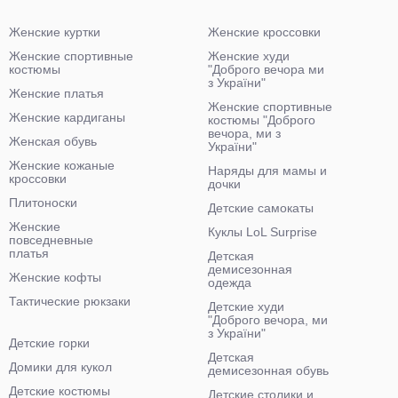
Женские куртки
Женские кроссовки
Женские спортивные
Женские худи
костюмы
"Доброго вечора ми
з України"
Женские платья
Женские спортивные
Женские кардиганы
костюмы "Доброго
вечора, ми з
Женская обувь
України"
Женские кожаные
Наряды для мамы и
кроссовки
дочки
Плитоноски
Детские самокаты
Женские
Куклы LoL Surprise
повседневные
платья
Детская
демисезонная
Женские кофты
одежда
Тактические рюкзаки
Детские худи
"Доброго вечора, ми
з України"
Детские горки
Детская
Домики для кукол
демисезонная обувь
Детские костюмы
Детские столики и