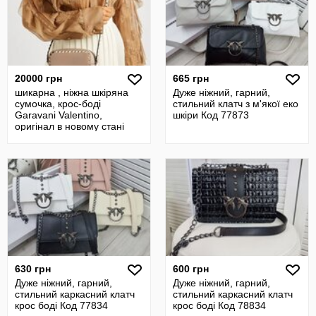
20000 грн
665 грн
шикарна , ніжна шкіряна
Дуже ніжний, гарний,
сумочка, крос-боді
стильний клатч з м'якої еко
Garavani Valentino,
шкіри Код 77873
оригінал в новому стані
630 грн
600 грн
Дуже ніжний, гарний,
Дуже ніжний, гарний,
стильний каркасний клатч
стильний каркасний клатч
крос боді Код 77834
крос боді Код 78834