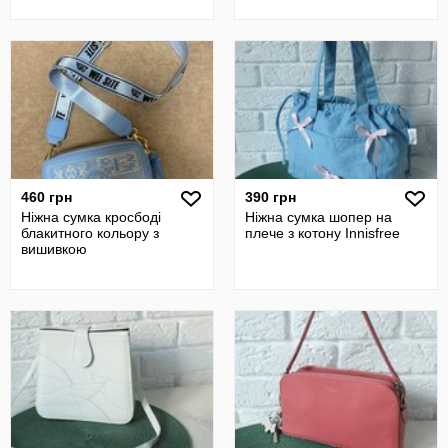
460 грн
390 грн
Ніжна сумка кросбоді
Ніжна сумка шопер на
блакитного кольору з
плече з котону Innisfree
вишивкою