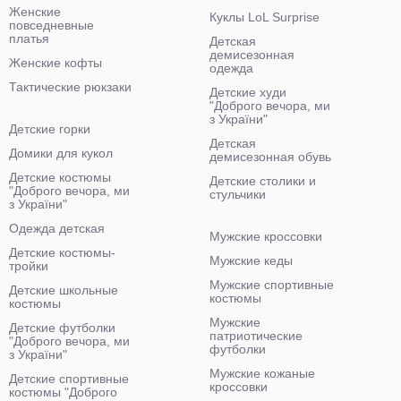
Женские
Куклы LoL Surprise
повседневные
платья
Детская
демисезонная
Женские кофты
одежда
Тактические рюкзаки
Детские худи
"Доброго вечора, ми
з України"
Детские горки
Детская
Домики для кукол
демисезонная обувь
Детские костюмы
Детские столики и
"Доброго вечора, ми
стульчики
з України"
Одежда детская
Мужские кроссовки
Детские костюмы-
Мужские кеды
тройки
Мужские спортивные
Детские школьные
костюмы
костюмы
Мужские
Детские футболки
патриотические
"Доброго вечора, ми
футболки
з України"
Мужские кожаные
Детские спортивные
кроссовки
костюмы "Доброго