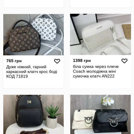
1398 грн
765 грн
біла сумка через плече
Дуже ніжний, гарний
Coach молодіжна міні
каркасний клатч крос боді
сумочка клатч AN222
КОД 71819