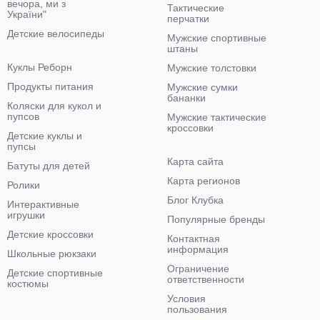
вечора, ми з
Тактические
України"
перчатки
Детские велосипеды
Мужские спортивные
штаны
Куклы Реборн
Мужские толстовки
Продукты питания
Мужские сумки
бананки
Коляски для кукол и
пупсов
Мужские тактические
кроссовки
Детские куклы и
пупсы
Карта сайта
Батуты для детей
Карта регионов
Ролики
Блог Клубка
Интерактивные
игрушки
Популярные бренды
Детские кроссовки
Контактная
информация
Школьные рюкзаки
Ограничение
Детские спортивные
ответственности
костюмы
Условия
пользования