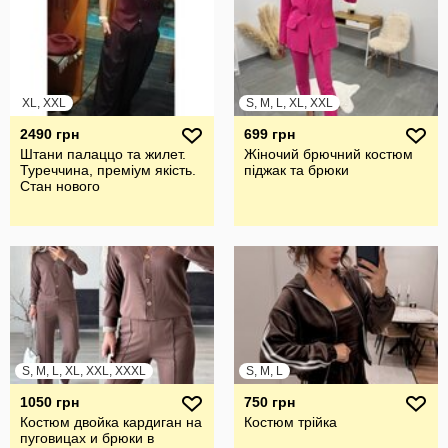
XL, XXL
S, M, L, XL, XXL
2490 грн
699 грн
Штани палаццо та жилет.
Жіночий брючний костюм
Туреччина, преміум якість.
піджак та брюки
Стан нового
S, M, L, XL, XXL, XXXL
S, M, L
1050 грн
750 грн
Костюм двойка кардиган на
Костюм трійка
пуговицах и брюки в