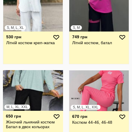
S, M, L, XL
S, M
530 грн
749 грн
Літній костюм креп-жатка
Літній костюм, батал
M, L, XL, XXL
S, M, L, XL, XXL
650 грн
670 грн
Жіночий льняний костюм
Костюм 44-46, 46-48
Батал в двох кольорах