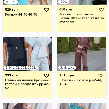
XXXL
M, L, XL
650 грн
520 грн
Костюм літній, легкий.
Костюм 44-46 46-48
Батал. Штани креп жатка та
футболка.
S, M, L, XL, XXL, XXXL
S, M, L, XL
999 грн
1015 грн
Стильный летний брючный
Шовковий костюм р 42-44,
костюм в расцветках рр 42-
46-48
52