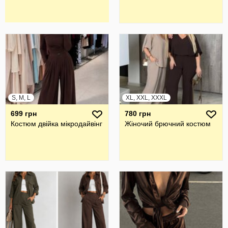
S, M, L
XL, XXL, XXXL
699 грн
780 грн
Костюм двійка мікродайвінг
Жiночий брючний костюм