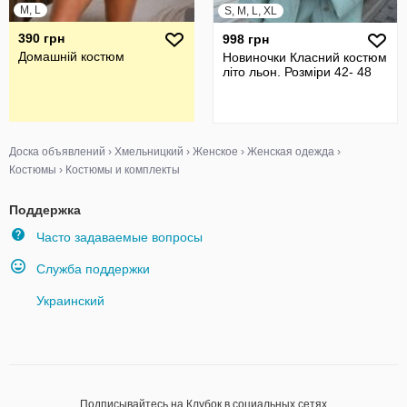
M, L
S, M, L, XL
390 грн
998 грн
Домашній костюм
Новиночки Класний костюм
літо льон. Розміри 42- 48
Доска объявлений
›
Хмельницкий
›
Женское
›
Женская одежда
›
Костюмы
›
Костюмы и комплекты
Поддержка
Часто задаваемые вопросы
Служба поддержки
Украинский
Подписывайтесь на Клубок в социальных сетях