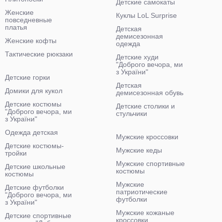
Детские самокаты
Женские
Куклы LoL Surprise
повседневные
платья
Детская
демисезонная
Женские кофты
одежда
Тактические рюкзаки
Детские худи
"Доброго вечора, ми
з України"
Детские горки
Детская
Домики для кукол
демисезонная обувь
Детские костюмы
Детские столики и
"Доброго вечора, ми
стульчики
з України"
Одежда детская
Мужские кроссовки
Детские костюмы-
Мужские кеды
тройки
Мужские спортивные
Детские школьные
костюмы
костюмы
Мужские
Детские футболки
патриотические
"Доброго вечора, ми
футболки
з України"
Мужские кожаные
Детские спортивные
кроссовки