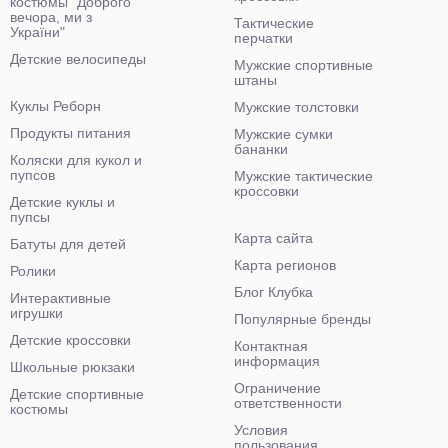
костюмы "Доброго
вечора, ми з
Тактические
України"
перчатки
Детские велосипеды
Мужские спортивные
штаны
Куклы Реборн
Мужские толстовки
Продукты питания
Мужские сумки
бананки
Коляски для кукол и
пупсов
Мужские тактические
кроссовки
Детские куклы и
пупсы
Карта сайта
Батуты для детей
Карта регионов
Ролики
Блог Клубка
Интерактивные
игрушки
Популярные бренды
Детские кроссовки
Контактная
информация
Школьные рюкзаки
Ограничение
Детские спортивные
ответственности
костюмы
Условия
пользования