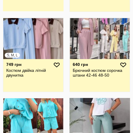
S, M, L
749 грн
640 грн
Костюм двійка літній
Брючний костюм сорочка
двунитка
штани 42-46 48-50