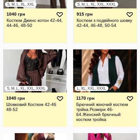
S, M, L, XL, XXL
S, M, L, XL, XXL, XXXL
1040 грн
915 грн
Костюм Джинс котон 42-44,
Костюм з подвійного шовку
44-46, 48-50
42-44, 46-48, 50-54
S, M, L, XL, XXL, XXXL
L, XL, XXL, XXXL
1040 грн
1170 грн
Шовковий Костюм 42-46
Брючний жiночий костюм
48-52
трiйка.Розмiри 46-
64.Женский брючный
костюм тройка