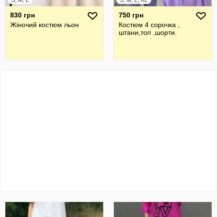
S, M, L
S, M, L, XL
830 грн
750 грн
Жіночий костюм льон
Костюм 4 сорочка ,
штани,топ ,шорти.