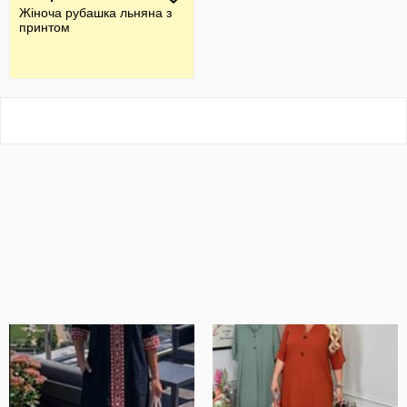
Жiноча рубашка льняна з
принтом