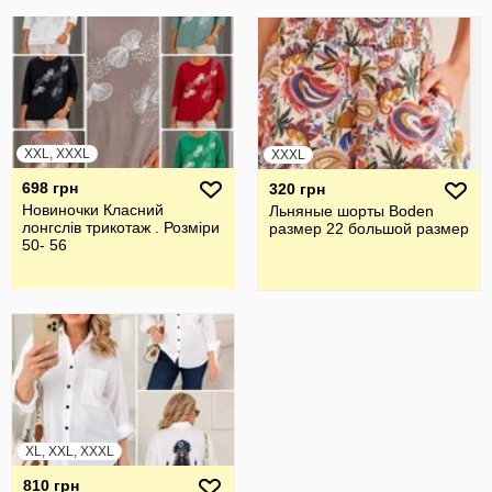
XXL, XXXL
XXXL
698 грн
320 грн
Новиночки Класний
Льняные шорты Boden
лонгслів трикотаж . Розміри
размер 22 большой размер
50- 56
XL, XXL, XXXL
810 грн