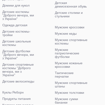
Детская
Домики для кукол
демисезонная обувь
Детские костюмы
Детские столики и
"Доброго вечора, ми
стульчики
з України"
Одежда детская
Мужские кроссовки
Детские костюмы-
Мужские кеды
тройки
Мужские спортивные
Детские школьные
костюмы
костюмы
Мужские
Детские футболки
патриотические
"Доброго вечора, ми
футболки
з України"
Мужские кожаные
Детские спортивные
кроссовки
костюмы "Доброго
вечора, ми з
Тактические
України"
перчатки
Детские велосипеды
Мужские спортивные
штаны
Куклы Реборн
Мужские толстовки
Продукты питания
Мужские сумки
бананки