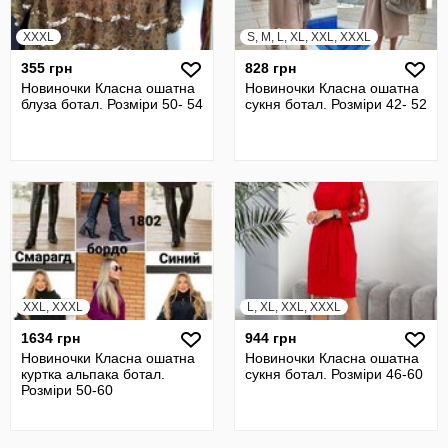
XXXL
S, M, L, XL, XXL, XXXL
355 грн
828 грн
Новиночки Класна ошатна
Новиночки Класна ошатна
блуза ботал. Розміри 50- 54
сукня ботал. Розміри 42- 52
XXL, XXXL
L, XL, XXL, XXXL
1634 грн
944 грн
Новиночки Класна ошатна
Новиночки Класна ошатна
куртка альпака ботал.
сукня ботал. Розміри 46-60
Розміри 50-60