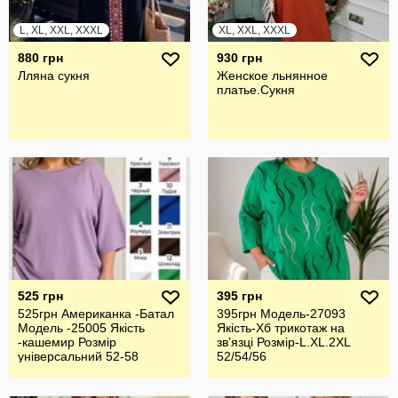
L, XL, XXL, XXXL
XL, XXL, XXXL
880 грн
930 грн
Лляна сукня
Женское льнянное
платье.Сукня
525 грн
395 грн
525грн Американка -Батал
395грн Модель-27093
Модель -25005 Якість
Якість-Хб трикотаж на
-кашемир Розмір
звʼязці Розмір-L.XL.2XL
універсальний 52-58
52/54/56