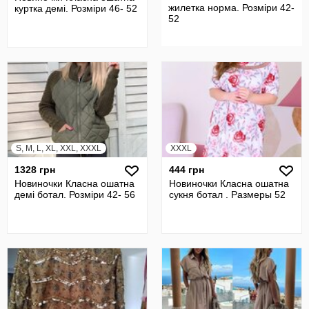
жилетка норма. Розміри 42-
куртка демі. Розміри 46- 52
52
S, M, L, XL, XXL, XXXL
XXXL
1328 грн
444 грн
Новиночки Класна ошатна
Новиночки Класна ошатна
демі ботал. Розміри 42- 56
сукня ботал . Размеры 52