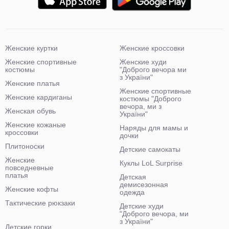
Женские куртки
Женские кроссовки
Женские спортивные
Женские худи
костюмы
"Доброго вечора ми
з України"
Женские платья
Женские спортивные
Женские кардиганы
костюмы "Доброго
вечора, ми з
Женская обувь
України"
Женские кожаные
Наряды для мамы и
кроссовки
дочки
Плитоноски
Детские самокаты
Женские
Куклы LoL Surprise
повседневные
платья
Детская
демисезонная
Женские кофты
одежда
Тактические рюкзаки
Детские худи
"Доброго вечора, ми
з України"
Детские горки