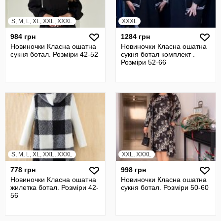
S, M, L, XL, XXL, XXXL
XXXL
984 грн
1284 грн
Новиночки Класна ошатна
Новиночки Класна ошатна
сукня ботал. Розміри 42-52
сукня ботал комплект .
Розміри 52-66
S, M, L, XL, XXL, XXXL
XXL, XXXL
778 грн
998 грн
Новиночки Класна ошатна
Новиночки Класна ошатна
жилетка ботал. Розміри 42-
сукня ботал. Розміри 50-60
56