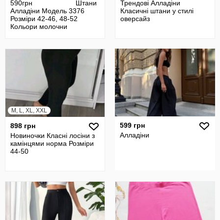
590грн Штани
Трендові Алладіни
Алладіни Модель 3376
Класичні штани у стилі
Розміри 42-46, 48-52
оверсайз
Кольори молочни
M, L, XL, XXL
599 грн
898 грн
Алладіни
Новиночки Класні лосіни з
камінцями норма Розміри
44-50