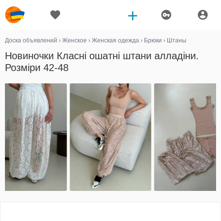
Доска объявлений
›
Женское
›
Женская одежда
›
Брюки
›
Штаны
Новиночки Класні ошатні штани алладіни.
Розміри 42-48