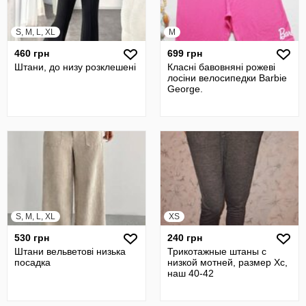
S, M, L, XL
M
460 грн
699 грн
Штани, до низу розклешені
Класні бавовняні рожеві
лосіни велосипедки Barbie
George.
S, M, L, XL
XS
530 грн
240 грн
Штани вельветові низька
Трикотажные штаны с
посадка
низкой мотней, размер Хс,
наш 40-42