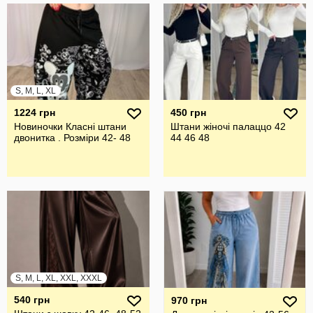
S, M, L, XL
1224 грн
450 грн
Новиночки Класні штани
Штани жіночі палаццо 42
двонитка . Розмiри 42- 48
44 46 48
S, M, L, XL, XXL, XXXL
540 грн
970 грн