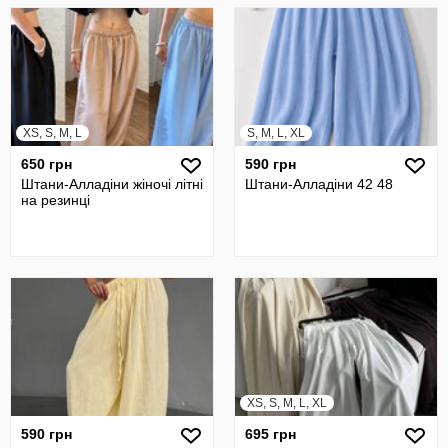
XS, S, M, L
S, M, L, XL
650 грн
590 грн
Штани-Алладіни жіночі літні
Штани-Алладіни 42 48
на резинці
XS, S, M, L, XL
590 грн
695 грн