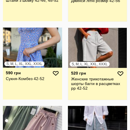
Штани з шовку 42-46, 48-52
Джинси літні розмір 42-56
S, M, L, XL, XXL, XXXL
S, M, L, XL, XXL, XXXL
590 грн
520 грн
Сукня-Комбез 42-52
Женские трикотажные
шорты багги в расцветках
рр 42-52