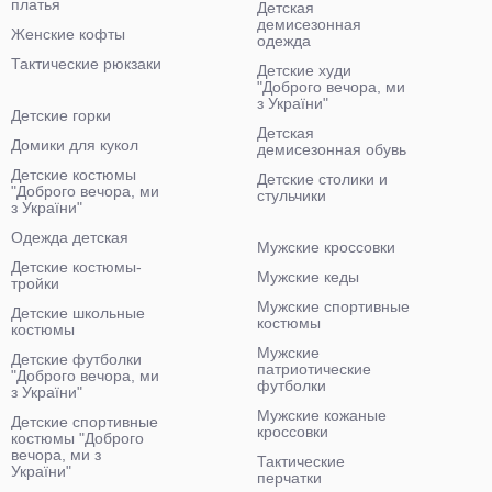
платья
Детская
демисезонная
Женские кофты
одежда
Тактические рюкзаки
Детские худи
"Доброго вечора, ми
з України"
Детские горки
Детская
Домики для кукол
демисезонная обувь
Детские костюмы
Детские столики и
"Доброго вечора, ми
стульчики
з України"
Одежда детская
Мужские кроссовки
Детские костюмы-
Мужские кеды
тройки
Мужские спортивные
Детские школьные
костюмы
костюмы
Мужские
Детские футболки
патриотические
"Доброго вечора, ми
футболки
з України"
Мужские кожаные
Детские спортивные
кроссовки
костюмы "Доброго
вечора, ми з
Тактические
України"
перчатки