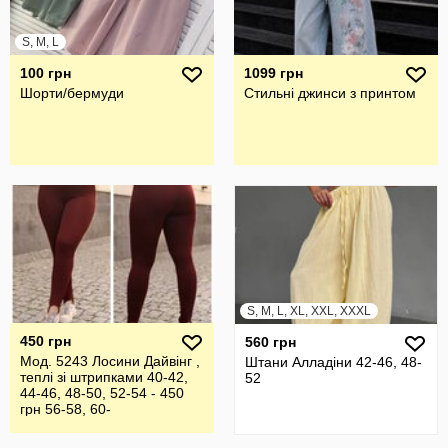
S, M, L
100 грн
1099 грн
Шорти/бермуди
Стильні джинси з принтом
S, M, L, XL, XXL, XXXL
450 грн
560 грн
Мод. 5243 Лосини Дайвінг ,
Штани Алладіни 42-46, 48-
теплі зі штрипками 40-42,
52
44-46, 48-50, 52-54 - 450
грн 56-58, 60-