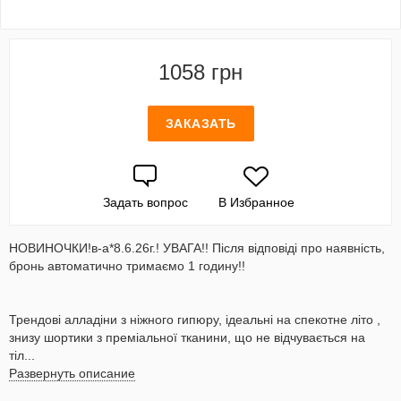
1058 грн
ЗАКАЗАТЬ
Задать вопрос
В Избранное
НОВИНОЧКИ!в-а*8.6.26г.! УВАГА!! Після відповіді про наявність,
бронь автоматично тримаємо 1 годину!!
Трендові алладіни з ніжного гипюру, ідеальні на спекотне літо ,
знизу шортики з преміальної тканини, що не відчувається на
тіл...
Развернуть описание