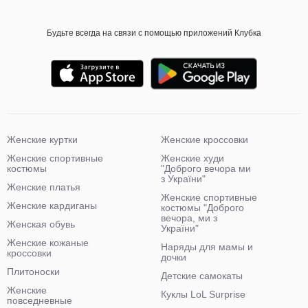
Будьте всегда на связи с помощью приложений Клубка
Женские куртки
Женские кроссовки
Женские спортивные
Женские худи
костюмы
"Доброго вечора ми
з України"
Женские платья
Женские спортивные
Женские кардиганы
костюмы "Доброго
вечора, ми з
Женская обувь
України"
Женские кожаные
Наряды для мамы и
кроссовки
дочки
Плитоноски
Детские самокаты
Женские
Куклы LoL Surprise
повседневные