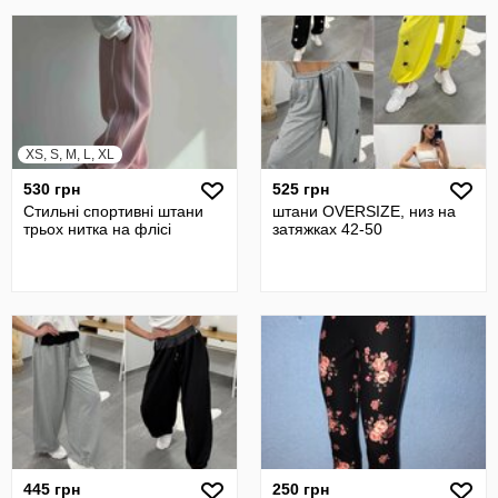
XS, S, M, L, XL
530 грн
525 грн
Стильні спортивні штани
штани OVERSIZE, низ на
трьох нитка на флісі
затяжках 42-50
445 грн
250 грн