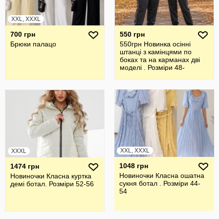
XXL, XXXL
700 грн
550 грн
Брюки палацо
550грн Новинка осінні
штанці з камінцями по
боках та на карманах дві
моделі . Розміри 48-
62,повномір
XXL, XXXL
XXXL
1048 грн
1474 грн
Новиночки Класна ошатна
Новиночки Класна куртка
сукня ботал . Розміри 44-
демі ботал. Розміри 52-56
54