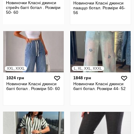
Новиночки Класні джинси
Новиночки Класні джинси
стрейч баггі ботал . Розміри
пааццо ботал. Розміри 46-
50- 60
56
XXL, XXXL
L, XL, XXL, XXXL
1024 грн
1848 грн
Новиночки Класні джинси
Новиночки Класні джинси
баггі ботал . Розміри 50- 60
баггі ботал. Розміри 44- 52