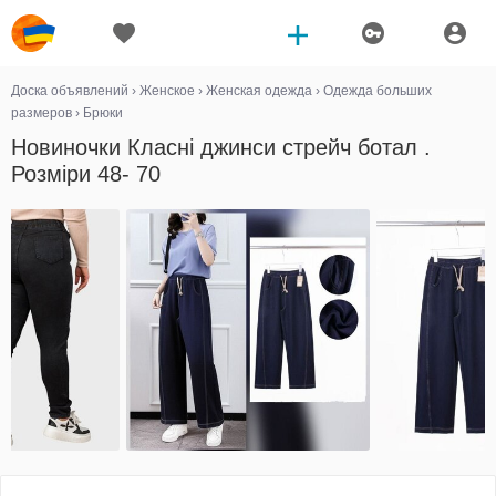
Доска объявлений
›
Женское
›
Женская одежда
›
Одежда больших
размеров
›
Брюки
Новиночки Класні джинси стрейч ботал .
Розміри 48- 70