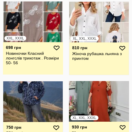
XXL, XXXL
XL, XXL, XXXL
698 грн
810 грн
Новиночки Класний
Жiноча рубашка льняна з
лонгслів трикотаж . Розміри
принтом
50- 56
XL, XXL, XXXL
930 грн
750 грн