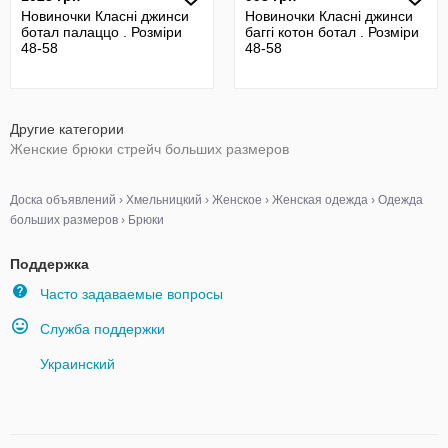
Новиночки Класні джинси
Новиночки Класні джинси
ботал палаццо . Розміри
баггі котон ботал . Розміри
48-58
48-58
Другие категории
Женские брюки стрейч больших размеров
Доска объявлений
›
Хмельницкий
›
Женское
›
Женская одежда
›
Одежда
больших размеров
›
Брюки
Поддержка
Часто задаваемые вопросы
Служба поддержки
Украинский