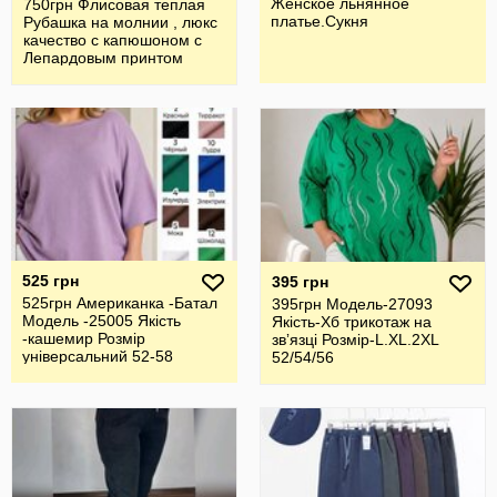
Женское льнянное
750грн Флисовая теплая
платье.Сукня
Рубашка на молнии , люкс
качество с капюшоном с
Лепардовым принтом
Разме
525 грн
395 грн
525грн Американка -Батал
395грн Модель-27093
Модель -25005 Якість
Якість-Хб трикотаж на
-кашемир Розмір
звʼязці Розмір-L.XL.2XL
універсальний 52-58
52/54/56