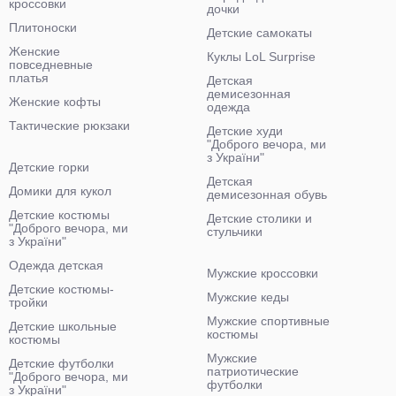
кроссовки
дочки
Плитоноски
Детские самокаты
Женские
Куклы LoL Surprise
повседневные
платья
Детская
демисезонная
Женские кофты
одежда
Тактические рюкзаки
Детские худи
"Доброго вечора, ми
з України"
Детские горки
Детская
Домики для кукол
демисезонная обувь
Детские костюмы
Детские столики и
"Доброго вечора, ми
стульчики
з України"
Одежда детская
Мужские кроссовки
Детские костюмы-
Мужские кеды
тройки
Мужские спортивные
Детские школьные
костюмы
костюмы
Мужские
Детские футболки
патриотические
"Доброго вечора, ми
футболки
з України"