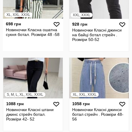
XL, XXL, XXXL
XXL, XXXL
698 грн
928 грн
Новиночки Класна ошатна
Новиночки Класні джинси
сукня ботал. Розміри 48 -58
на байці ботал стрейч .
Розміри 50-52
S, M, L, XL, XXL, XXXL
XL, XXL, XXXL
1088 грн
1058 грн
Новиночки Класні штани
Новиночки Класні джинси
джинс стрейч ботал.
ботал стрейч . Розміри 48-
Розмiри 42- 52
56