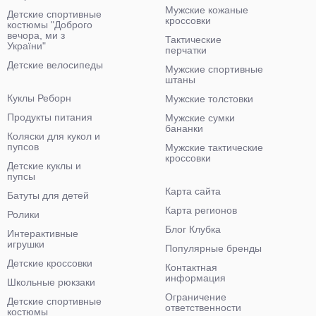
Мужские кожаные
Детские спортивные
кроссовки
костюмы "Доброго
вечора, ми з
Тактические
України"
перчатки
Детские велосипеды
Мужские спортивные
штаны
Куклы Реборн
Мужские толстовки
Продукты питания
Мужские сумки
бананки
Коляски для кукол и
пупсов
Мужские тактические
кроссовки
Детские куклы и
пупсы
Карта сайта
Батуты для детей
Карта регионов
Ролики
Блог Клубка
Интерактивные
игрушки
Популярные бренды
Детские кроссовки
Контактная
информация
Школьные рюкзаки
Ограничение
Детские спортивные
ответственности
костюмы