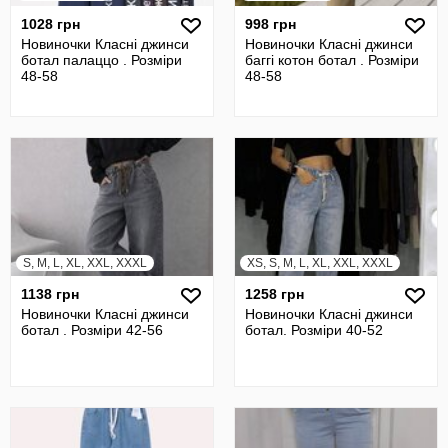
1028 грн
998 грн
Новиночки Класні джинси
Новиночки Класні джинси
ботал палаццо . Розміри
баггі котон ботал . Розміри
48-58
48-58
S, M, L, XL, XXL, XXXL
XS, S, M, L, XL, XXL, XXXL
1138 грн
1258 грн
Новиночки Класні джинси
Новиночки Класні джинси
ботал . Розміри 42-56
ботал. Розміри 40-52