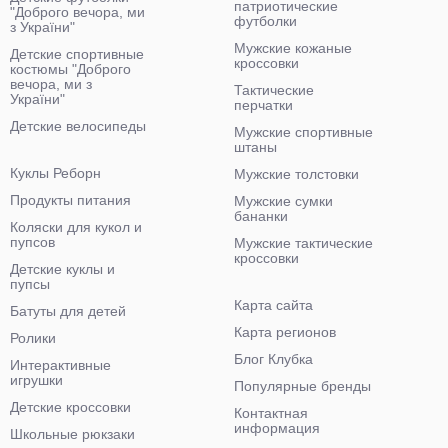
патриотические
"Доброго вечора, ми
футболки
з України"
Мужские кожаные
Детские спортивные
кроссовки
костюмы "Доброго
вечора, ми з
Тактические
України"
перчатки
Детские велосипеды
Мужские спортивные
штаны
Куклы Реборн
Мужские толстовки
Продукты питания
Мужские сумки
бананки
Коляски для кукол и
пупсов
Мужские тактические
кроссовки
Детские куклы и
пупсы
Карта сайта
Батуты для детей
Карта регионов
Ролики
Блог Клубка
Интерактивные
игрушки
Популярные бренды
Детские кроссовки
Контактная
информация
Школьные рюкзаки