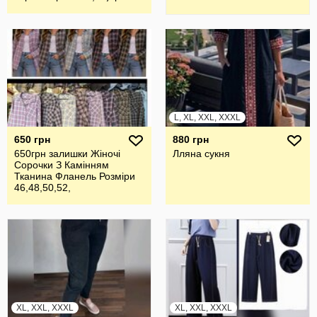
стор
L, XL, XXL, XXXL
650 грн
880 грн
650грн залишки Жіночі
Лляна сукня
Сорочки З Камінням
Тканина Фланель Розміри
46,48,50,52,
XL, XXL, XXXL
XL, XXL, XXXL