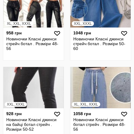
XL, XXL, XXXL
XXL, XXXL
958 грн
1048 грн
Новиночки Класні джинси
Новиночки Класні джинси
стрейч ботал . Розмiри 48-
стрейч ботал . Розміри 50-
56
60
XXL, XXXL
XL, XXL, XXXL
928 грн
1058 грн
Новиночки Класні джинси
Новиночки Класні джинси
на байці ботал стрейч .
ботал стрейч . Розміри 48-
Розміри 50-52
56