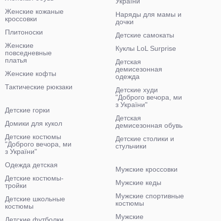
України"
Женские кожаные
Наряды для мамы и
кроссовки
дочки
Плитоноски
Детские самокаты
Женские
Куклы LoL Surprise
повседневные
платья
Детская
демисезонная
Женские кофты
одежда
Тактические рюкзаки
Детские худи
"Доброго вечора, ми
з України"
Детские горки
Детская
Домики для кукол
демисезонная обувь
Детские костюмы
Детские столики и
"Доброго вечора, ми
стульчики
з України"
Одежда детская
Мужские кроссовки
Детские костюмы-
Мужские кеды
тройки
Мужские спортивные
Детские школьные
костюмы
костюмы
Мужские
Детские футболки