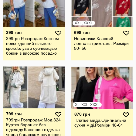
XXL, XXXL
399 грн
698 грн
399грн Розпродаж Костюм
Новиночки Класний
повсякденний вільного
лонгслів трикотаж . Розміри
крою.Блуза з сублімацією
50- 56
брюки з високою посадко
XL, XXL, XXXL
799 грн
870 грн
799грн Розпродаж Мод.324
Платье миди.Оригiнальна
Куртка барашек без
сукня мiдi.Розмiри 48-64
підкладу.Капюшон отделка
чорна барашком,внутрішня