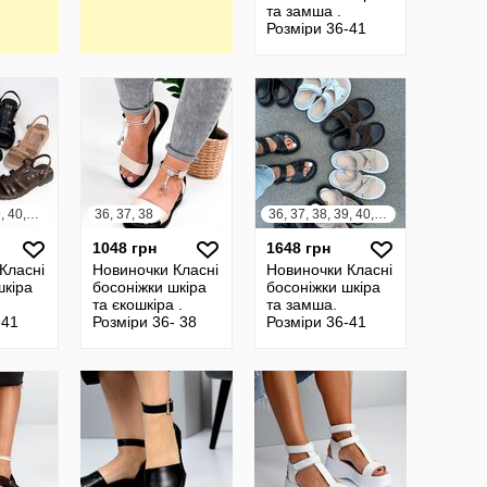
та замша .
Розміри 36-41
36, 37, 38, 39, 40, 41
36, 37, 38
36, 37, 38, 39, 40, 41
1048 грн
1648 грн
Класні
Новиночки Класні
Новиночки Класні
шкіра
босоніжки шкіра
босоніжки шкіра
та єкошкіра .
та замша.
-41
Розміри 36- 38
Розміри 36-41