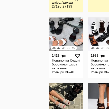
шкіра /замша
27198 27199
27200 27201
27202 27203
36, 37, 38, 39, 40
1428 грн
1988 грн
Новиночки Класні
Новиночки 
босоніжки шкіра
босоніжки 
та замша.
та замша.
Розміри 36-40
Розміри 36