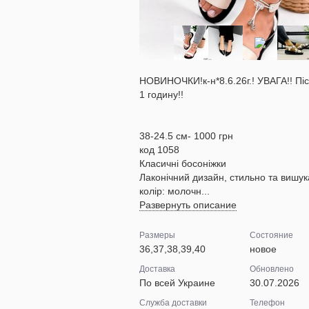
НОВИНОЧКИ!к-н*8.6.26г.! УВАГА!! Піс
1 годину!!
38-24.5 см- 1000 грн
код 1058
Класичні босоніжки
Лаконічний дизайн, стильно та вишу
колір: молочн...
Развернуть описание
Размеры
Состояние
36,37,38,39,40
новое
Доставка
Обновлено
По всей Украине
30.07.2026
Служба доставки
Телефон