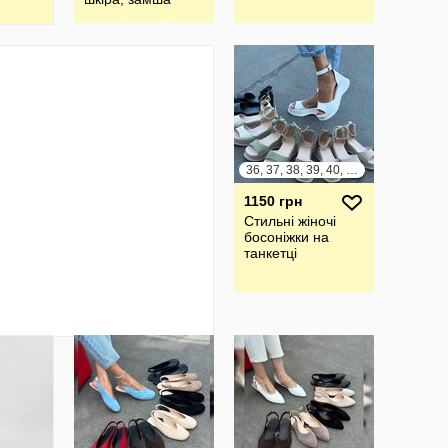
на
, шкІра
36, 37, 38, 39, 40, 41
1150 грн
Стильні жіночі
босоніжки на
танкетці