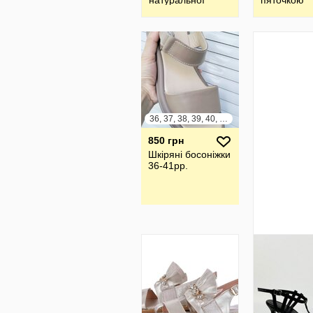
натуральної
пяточкою
шкіри та замші
-Натураль
замша, лак
Італія
36, 37, 38, 39, 40, 41
850 грн
Шкіряні босоніжки
36-41рр.