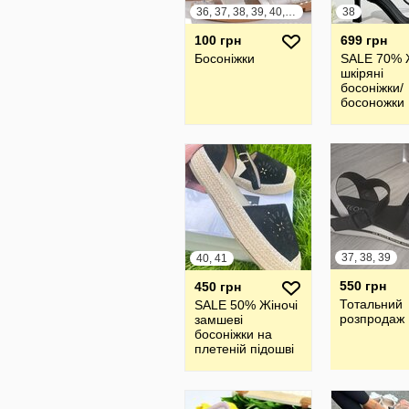
36, 37, 38, 39, 40, 41
38
100 грн
699 грн
Босоніжки
SALE 70% 
шкіряні
босоніжки/
босоножки
37, 38, 39
40, 41
550 грн
450 грн
Тотальний
SALE 50% Жіночі
розпродаж
замшеві
босоніжки на
плетеній підошві