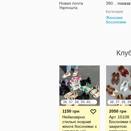
Новая почта
380...
показа
Укрпошта
Категория
Женские
босоножки
Клу
36, 37, 38, 39, 40, 41
1150 грн
2050 грн
Неймовірно
Арт. 10108
стильні яскраві
Босоніжки і
жіночі босоніжки з
закритою