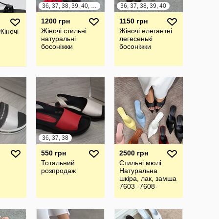
36, 37, 38, 39, 40, 41
36, 37, 38, 39, 40
1200 грн
1150 грн
Жіночі стильні
Жіночі елегантні
Жіночі
натуральні
легесенькі
босоніжки
босоніжки
36, 37, 38
550 грн
2500 грн
Тотальний
Стильні мюлі
розпродаж
Натуральна
шкіра, лак, замша
7603 -7608-
11029 11031
11032