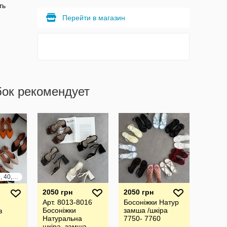
ть
Перейти в магазин
бок рекомендует
36, 37, 38, 39, 40, 41
2050 грн
2050 грн
Арт. 8013-8016
Босоніжки Натур
Босоніжки
замша /шкіра
з
Натуральна
7750- 7760
шкіра, замша