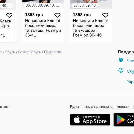
36, 37, 38, 39, 40, 41
37, 38, 39, 40
36, 37, 38, 39, 40, 41
1398 грн
1398 грн
Новиночки Класні
Новиночки Класні
Класні
босоніжки шкіра
босоніжки шкіра
шкіра
та замша. Розміри
та єкошкіра.
36-41
Розміри 36- 40
-41
Поддер
е
›
Обувь
›
Летняя обувь
›
Босоножки
Час
Слу
Укр
сетях
Будьте всегда на связи с помощью п