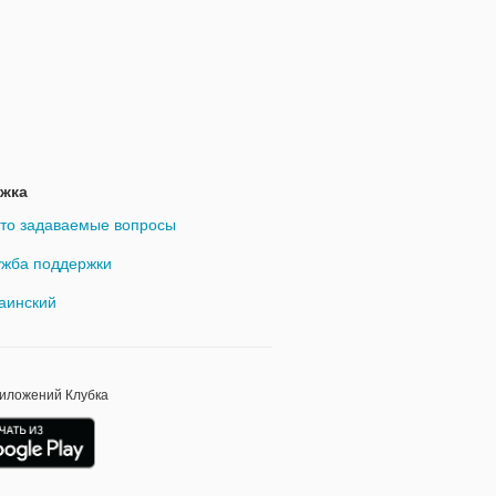
жка
то задаваемые вопросы
жба поддержки
аинский
риложений Клубка