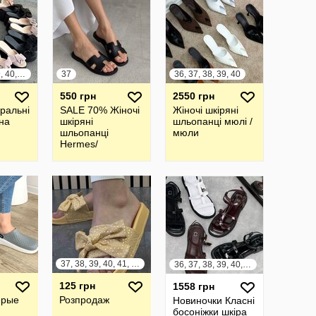
36, 37, 38, 39, 40, 41
37
36, 37, 38, 39, 40
550 грн
2550 грн
уральні
SALE 70% Жіночі
Жіночі шкіряні
на
шкіряні
шльопанці мюлі /
шльопанці
мюли
Hermes/
шлепанцы
37, 38, 39, 40, 41, 42
36, 37, 38, 39, 40, 41
125 грн
1558 грн
ерые
Розпродаж
Новиночки Класні
босоніжки шкіра