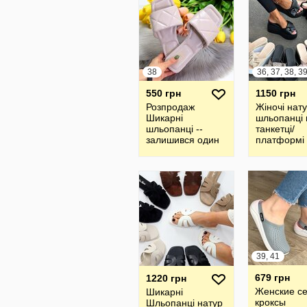
38
550 грн
1150 грн
Розпродаж
Жіночі нат
Шикарні
шльопанці 
шльопанці --
танкетці/
залишився один
платформі
розмір
39, 41
679 грн
1220 грн
Женские с
Шикарні
кроксы
Шльопанці натур