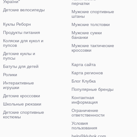
України"
перчатки
Детские велосипеды
Мужские спортивные
штаны
Куклы Реборн
Мужские толстовки
Продукты питания
Мужские сумки
бананки
Коляски для кукол и
пупсов
Мужские тактические
кроссовки
Детские куклы и
пупсы
Карта сайта
Батуты для детей
Карта регионов
Ролики
Блог Клубка
Интерактивные
игрушки
Популярные бренды
Детские кроссовки
Контактная
информация
Школьные рюкзаки
Ограничение
Детские спортивные
ответственности
костюмы
Условия
пользования
help@klubok.com