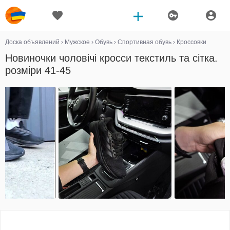
Доска объявлений
›
Мужское
›
Обувь
›
Спортивная обувь
›
Кроссовки
Новиночки чоловічі кросси текстиль та сітка.
розміри 41-45