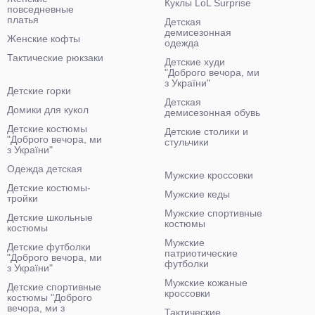
Куклы LoL Surprise
повседневные
платья
Детская
демисезонная
Женские кофты
одежда
Тактические рюкзаки
Детские худи
"Доброго вечора, ми
з України"
Детские горки
Детская
Домики для кукол
демисезонная обувь
Детские костюмы
Детские столики и
"Доброго вечора, ми
стульчики
з України"
Одежда детская
Мужские кроссовки
Детские костюмы-
Мужские кеды
тройки
Мужские спортивные
Детские школьные
костюмы
костюмы
Мужские
Детские футболки
патриотические
"Доброго вечора, ми
футболки
з України"
Мужские кожаные
Детские спортивные
кроссовки
костюмы "Доброго
вечора, ми з
Тактические