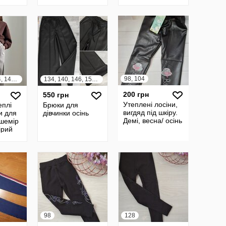
для дівчат.
98, 104
122, 128, 134, 140, 146, 152, 158, 164
134, 140, 146, 152, 158
200 грн
550 грн
Утеплені лосіни,
еплі
Брюки для
вигдяд під шкіру.
и для
дівчинки осінь
Демі, весна/ осінь
ашемір
ірий
кільні
весна
98
128