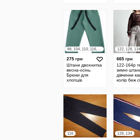
см
98, 104, 110, 116, 122, 128
275 грн
665 грн
Штани двохнитка
122-164р т
весна-осінь.
зимні штан
Брюки для
дівчинки к
хлопців.
колір беж с
підліткові ш
демі осінь 
116
128, 134