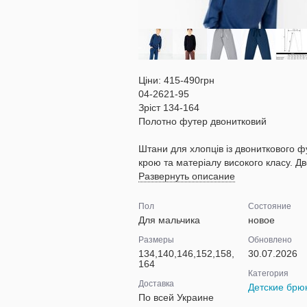
Ціни: 415-490грн
04-2621-95
Зріст 134-164
Полотно футер двонитковий
Штани для хлопців із двониткового 
крою та матеріалу високого класу. Дв
Развернуть описание
Пол
Состояние
Для мальчика
новое
Размеры
Обновлено
134,140,146,152,158,
30.07.2026
164
Категория
Доставка
Детские брю
По всей Украине