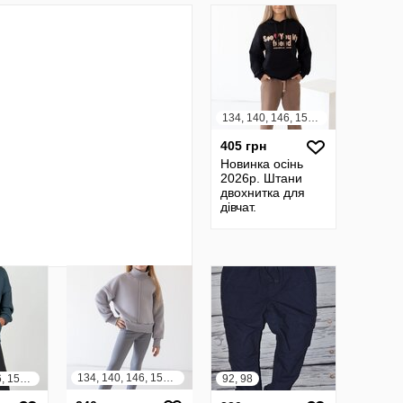
134, 140, 146, 152, 158, 164
405 грн
Новинка осінь
2026р. Штани
двохнитка для
дівчат.
134, 140, 146, 152, 158, 164
134, 140, 146, 152, 158
92, 98