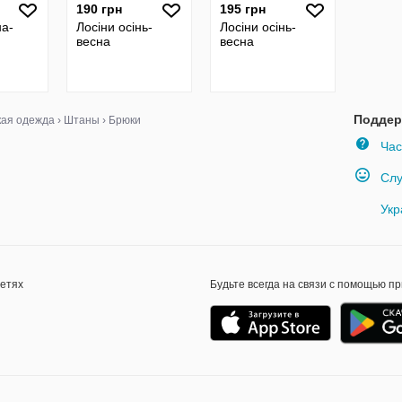
190 грн
195 грн
на-
Лосіни осінь-
Лосіни осінь-
весна
весна
Поддер
кая одежда
›
Штаны
›
Брюки
Час
Слу
Укр
сетях
Будьте всегда на связи с помощью п