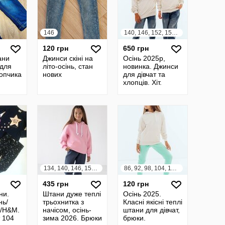
146
140, 146, 152, 158, 164
120 грн
650 грн
ани
Джинси скіні на
Осінь 2025р,
 для
літо-осінь, стан
новинка. Джинси
лопчика
нових
для дівчат та
хлопців. Хіт.
134, 140, 146, 152, 158, 164
86, 92, 98, 104, 110, 116, 122, 128, 134
435 грн
120 грн
ни.
Штани дуже теплі
Осінь 2025.
нь/
трьохнитка з
Класні якісні теплі
t/H&M.
начісом, осінь-
штани для дівчат,
т 104
зима 2026. Брюки
брюки.