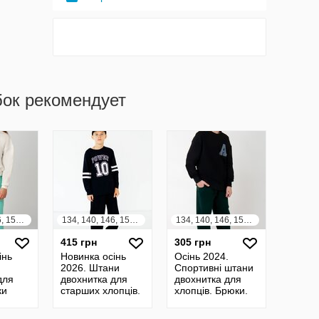
бок рекомендует
134, 140, 146, 152, 158, 164
134, 140, 146, 152, 158, 164
134, 140, 146, 152, 158, 164
415 грн
305 грн
інь
Новинка осінь
Осінь 2024.
2026. Штани
Спортивні штани
для
двохнитка для
двохнитка для
ки
старших хлопців.
хлопців. Брюки.