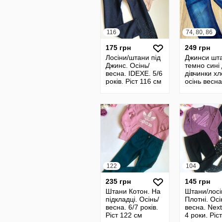
116
74, 80, 86
175 грн
249 грн
Лосіни/штани під
Джинси шт
Джинс. Осінь/
темно сині
весна. IDEXE. 5/6
дівчинки х
років. Ріст 116 см
осінь весна
потерті 80
122
104
235 грн
145 грн
Штани Котон. На
Штани/лосі
підкладці. Осінь/
Плотні. Осі
весна. 6/7 років.
весна. Nex
Ріст 122 см
4 роки. Ріс