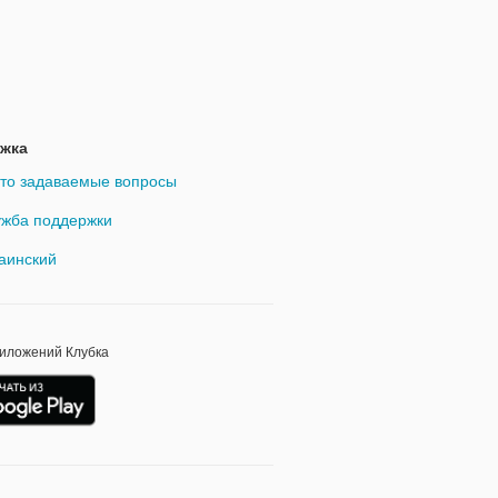
жка
то задаваемые вопросы
жба поддержки
аинский
риложений Клубка