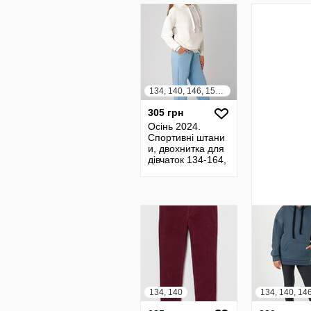
134, 140, 146, 152, 158, 164
305 грн
Осінь 2024.
Спортивні штани
и, двохнитка для
дівчаток 134-164,
багато кольорів
Брюки.
134, 140