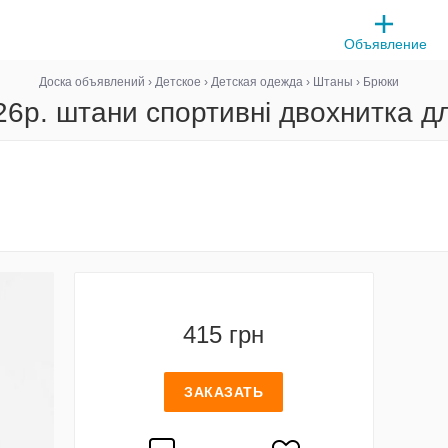
Объявление
Доска объявлений
›
Детское
›
Детская одежда
›
Штаны
›
Брюки
26р. штани спортивні двохнитка дл
415 грн
ЗАКАЗАТЬ