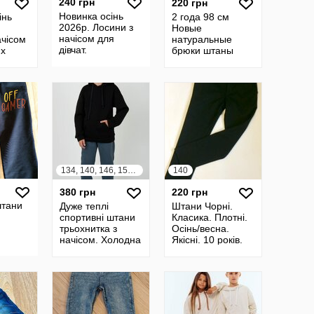
240 грн
220 грн
Новинка осінь
інь
2 года 98 см
2026р. Лосини з
Новые
начісом для
ачісом
натуральные
дівчат.
их
брюки штаны
спортивные
модникам
OshKosh
134, 140, 146, 152, 158, 164
140
380 грн
220 грн
штани
Дуже теплі
Штани Чорні.
спортивні штани
Класика. Плотні.
трьохнитка з
Осінь/весна.
начісом. Холодна
Якісні. 10 років.
осінь, зима.
Ріст 140 см
Брюки теплі.