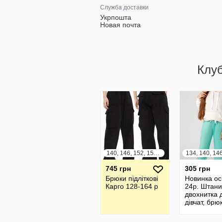
Служба доставки
Укрпошта
Новая почта
Клу
140, 146, 152, 158, 164
745 грн
305 грн
Брюки підліткові
Новинка ос
Карго 128-164 р
24р. Штани
двохнитка 
дівчат, брю
спортивні.