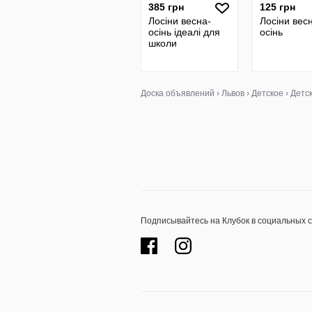
385 грн
125 грн
Лосіни весна-
Лосіни вес
осінь ідеалі для
осінь
школи
Доска объявлений
›
Львов
›
Детское
›
Детс
Подписывайтесь на Клубок в социальных 