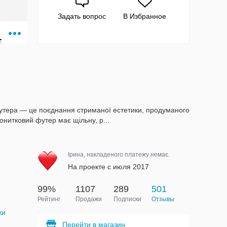
Задать вопрос
В Избранное
футера — це поєднання стриманої естетики, продуманого
онитковий футер має щільну, р...
Ірина, накладеного платежу немає.
На проекте с июля 2017
99%
1107
289
501
Рейтинг
Продажи
Подписки
Отзывы
ки
Перейти в магазин