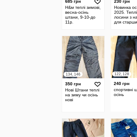
685 грн
230 грн
Н&м теплі зимові,
Новинка ос
весна-осінь
2025. Теплі
штани, 9-10-до
лосини з н
11р.
для старш
дівчат.
122, 128
134, 146
240 грн
350 грн
спортивні 
Нові Штани теплі
осінь
на зиму чи осінь
нові