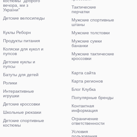
костюмы "Доброго
вечора, ми з
Тактические
України"
перчатки
Детские велосипеды
Мужские спортивные
штаны
Куклы Реборн
Мужские толстовки
Продукты питания
Мужские сумки
бананки
Коляски для кукол и
пупсов
Мужские тактические
кроссовки
Детские куклы и
пупсы
Карта сайта
Батуты для детей
Карта регионов
Ролики
Блог Клубка
Интерактивные
игрушки
Популярные бренды
Детские кроссовки
Контактная
информация
Школьные рюкзаки
Ограничение
Детские спортивные
ответственности
костюмы
Условия
пользования