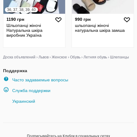
36, 37, 38, 39, 40
1190 грн
990 грн
Шльопанці жіночі
шльопанці жіночі
Натуральна шкіра
натуральна шкіра замша
виробник Україна
Доска объявлений
›
Львов
›
Женское
›
Обувь
›
Летняя обувь
›
Шлепанцы
Поддержка
Часто задаваемые вопросы
Служба поддержки
Украинский
Подписывайтесь на Клубок в социальных сетях