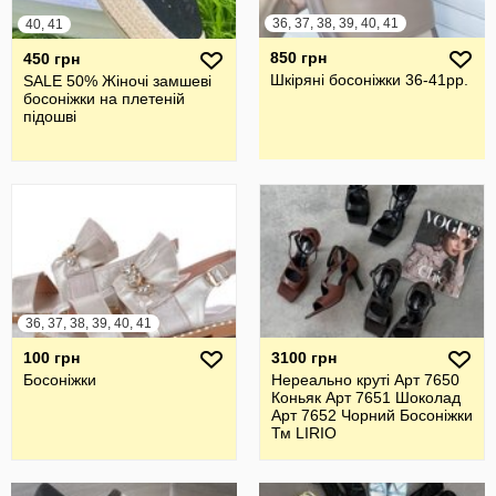
36, 37, 38, 39, 40, 41
40, 41
850 грн
450 грн
Шкіряні босоніжки 36-41рр.
SALE 50% Жіночі замшеві
босоніжки на плетеній
підошві
36, 37, 38, 39, 40, 41
100 грн
3100 грн
Босоніжки
Нереально круті Арт 7650
Коньяк Арт 7651 Шоколад
Арт 7652 Чорний Босоніжки
Тм LIRIO