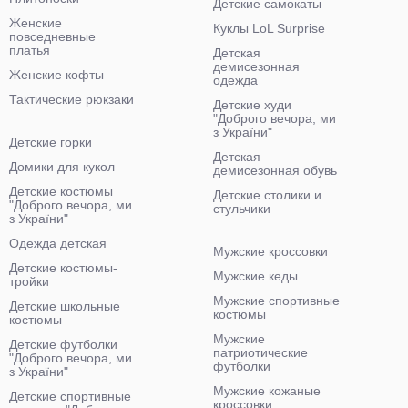
Детские самокаты
Женские
Куклы LoL Surprise
повседневные
платья
Детская
демисезонная
Женские кофты
одежда
Тактические рюкзаки
Детские худи
"Доброго вечора, ми
з України"
Детские горки
Детская
Домики для кукол
демисезонная обувь
Детские костюмы
Детские столики и
"Доброго вечора, ми
стульчики
з України"
Одежда детская
Мужские кроссовки
Детские костюмы-
Мужские кеды
тройки
Мужские спортивные
Детские школьные
костюмы
костюмы
Мужские
Детские футболки
патриотические
"Доброго вечора, ми
футболки
з України"
Мужские кожаные
Детские спортивные
кроссовки