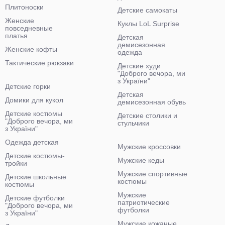
Плитоноски
Детские самокаты
Женские
Куклы LoL Surprise
повседневные
платья
Детская
демисезонная
Женские кофты
одежда
Тактические рюкзаки
Детские худи
"Доброго вечора, ми
з України"
Детские горки
Детская
Домики для кукол
демисезонная обувь
Детские костюмы
Детские столики и
"Доброго вечора, ми
стульчики
з України"
Одежда детская
Мужские кроссовки
Детские костюмы-
Мужские кеды
тройки
Мужские спортивные
Детские школьные
костюмы
костюмы
Мужские
Детские футболки
патриотические
"Доброго вечора, ми
футболки
з України"
Мужские кожаные