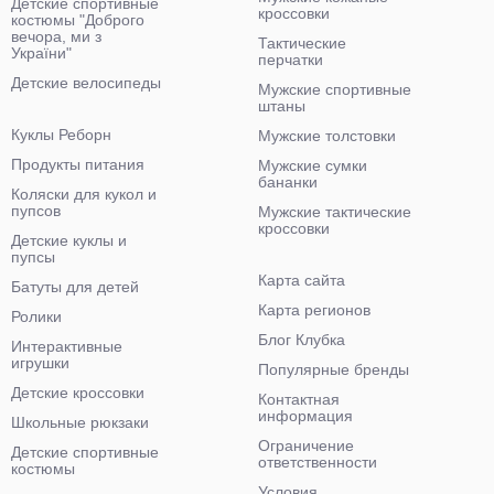
Детские спортивные
кроссовки
костюмы "Доброго
вечора, ми з
Тактические
України"
перчатки
Детские велосипеды
Мужские спортивные
штаны
Куклы Реборн
Мужские толстовки
Продукты питания
Мужские сумки
бананки
Коляски для кукол и
пупсов
Мужские тактические
кроссовки
Детские куклы и
пупсы
Карта сайта
Батуты для детей
Карта регионов
Ролики
Блог Клубка
Интерактивные
игрушки
Популярные бренды
Детские кроссовки
Контактная
информация
Школьные рюкзаки
Ограничение
Детские спортивные
ответственности
костюмы
Условия