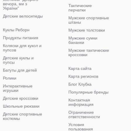
вечора, ми з
Тактические
України"
перчатки
Детские велосипеды
Мужские спортивные
штаны
Куклы Реборн
Мужские толстовки
Продукты питания
Мужские сумки
бананки
Коляски для кукол и
пупсов
Мужские тактические
кроссовки
Детские куклы и
пупсы
Карта сайта
Батуты для детей
Карта регионов
Ролики
Блог Клубка
Интерактивные
игрушки
Популярные бренды
Детские кроссовки
Контактная
информация
Школьные рюкзаки
Ограничение
Детские спортивные
ответственности
костюмы
Условия
пользования