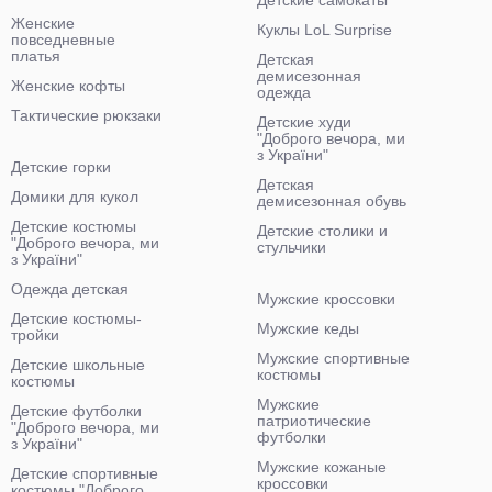
Детские самокаты
Женские
Куклы LoL Surprise
повседневные
платья
Детская
демисезонная
Женские кофты
одежда
Тактические рюкзаки
Детские худи
"Доброго вечора, ми
з України"
Детские горки
Детская
Домики для кукол
демисезонная обувь
Детские костюмы
Детские столики и
"Доброго вечора, ми
стульчики
з України"
Одежда детская
Мужские кроссовки
Детские костюмы-
Мужские кеды
тройки
Мужские спортивные
Детские школьные
костюмы
костюмы
Мужские
Детские футболки
патриотические
"Доброго вечора, ми
футболки
з України"
Мужские кожаные
Детские спортивные
кроссовки
костюмы "Доброго