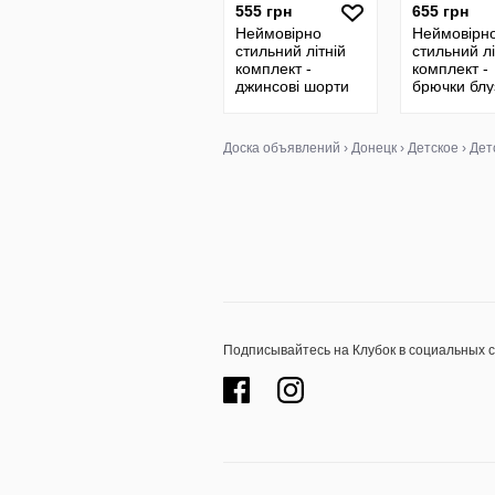
555 грн
655 грн
Неймовірно
Неймовірн
стильний літній
стильний лі
комплект -
комплект -
джинсові шорти
брючки блу
футболка
Доска объявлений
›
Донецк
›
Детское
›
Дет
Подписывайтесь на Клубок в социальных 