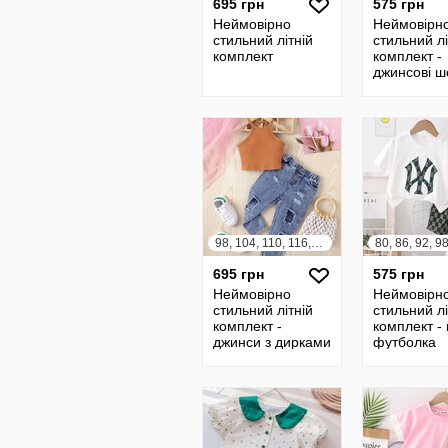
695 грн
575 грн
Неймовірно
Неймовірн
стильний літній
стильний лі
комплект
комплект -
джинсові ш
футболка
98, 104, 110, 116, 122, 128
695 грн
575 грн
Неймовірно
Неймовірн
стильний літній
стильний лі
комплект -
комплект -
джинси з дирками
футболка
топ