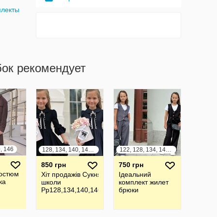
плекты
бок рекомендует
, 146
128, 134, 140, 146, 152
122, 128, 134, 140, 146, 152
850 грн
750 грн
костюм
Хіт продажів Сукня для
Ідеальний
ка
школи
комплект жилет
Рр128,134,140,146,152
брюки