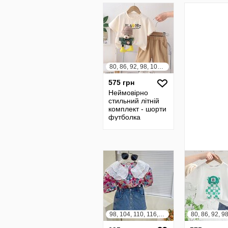
80, 86, 92, 98, 104, 110, 116, 122
575 грн
Неймовірно
стильний літній
комплект - шорти
футболка
98, 104, 110, 116, 122, 128, 134, 140