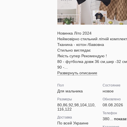
Новинка Літо 2024
Неймовірно стильний літній комплект
Тканина - котон /бавовна
Стильно виглядає
Якість супер Рекомендую !
80 - футболка довж 36 см,шир -32 см
90 -...
Развернуть описание
Пол
Состояние
Для мальчика
новое
Размеры
Обновлено
80,86,92,98,104,110,
08.08.2026
116,122
Телефон
Доставка
380...
показа
По всей Украине