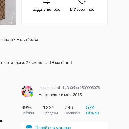
Задать вопрос
В Избранное
 - шорти + футболка
,шорти -довж 27 см,пояс -19 см (4 шт)
modnie_detki_ds Вайбер 0509996076
На проекте с мая 2015
99%
1231
796
574
Рейтинг
Продажи
Подписки
Отзывы
ть
Перейти в магазин