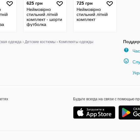
625 грн
725 грн
о
Неймовірно
Неймовірно
тній
стильний літній
стильний літній
комплект - шорти
комплект
за
футболка
Поддер
ская одежда
›
Детские костюмы
›
Комплекты одежды
Час
Слу
Укр
сетях
Будьте всегда на связи с помощью п