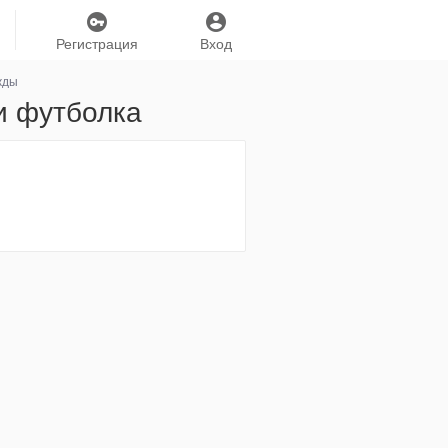
Регистрация
Вход
жды
ти футболка