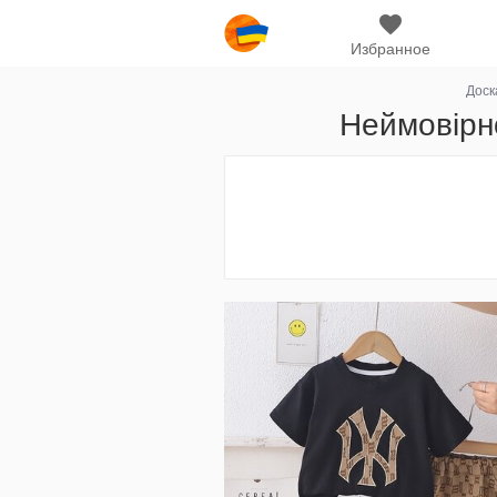
Избранное
Доск
Неймовірно