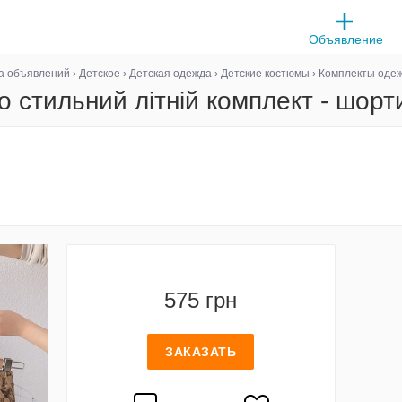
Объявление
а объявлений
›
Детское
›
Детская одежда
›
Детские костюмы
›
Комплекты оде
 стильний літній комплект - шор
575 грн
ЗАКАЗАТЬ