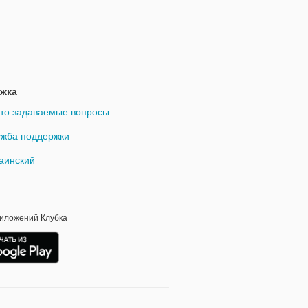
жка
то задаваемые вопросы
жба поддержки
аинский
риложений Клубка