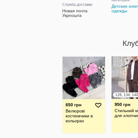
Категория
Служба доставки
Детские ком
Новая почта
одежды
Укрпошта
Клу
128, 134, 140
950 грн
650 грн
Стильний 
Велюрові
для хлопчи
костюмчики в
кольорах