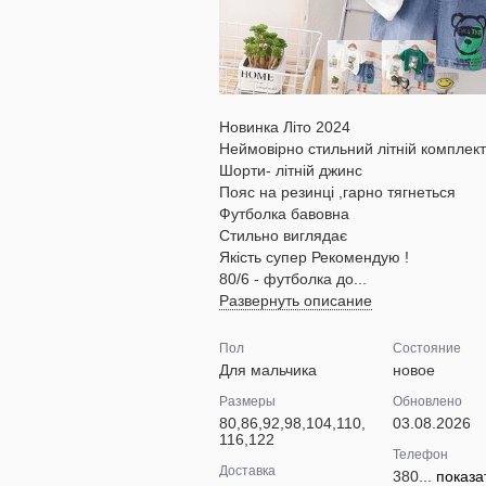
Новинка Літо 2024
Неймовірно стильний літній комплект
Шорти- літній джинс
Пояс на резинці ,гарно тягнеться
Футболка бавовна
Стильно виглядає
Якість супер Рекомендую !
80/6 - футболка до...
Развернуть описание
Пол
Состояние
Для мальчика
новое
Размеры
Обновлено
80,86,92,98,104,110,
03.08.2026
116,122
Телефон
Доставка
380...
показа