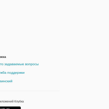
жка
то задаваемые вопросы
жба поддержки
аинский
риложений Клубка