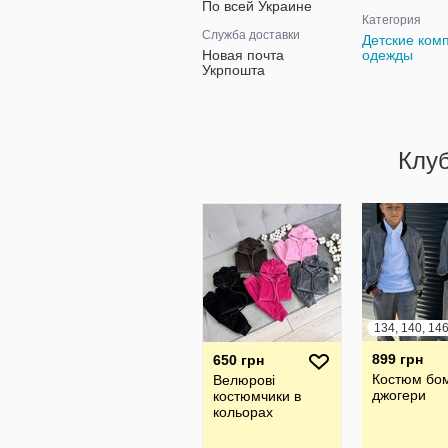
По всей Украине
Категория
Служба доставки
Детские ком
Новая почта
одежды
Укрпошта
Клу
899 грн
650 грн
Костюм бо
Велюрові
джогери
костюмчики в
кольорах