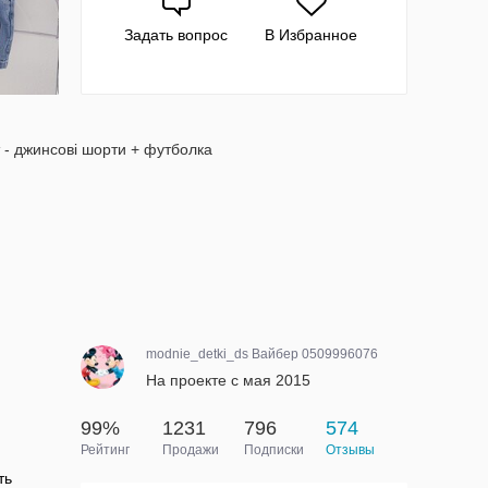
Задать вопрос
В Избранное
 - джинсові шорти + футболка
modnie_detki_ds Вайбер 0509996076
На проекте с мая 2015
99%
1231
796
574
Рейтинг
Продажи
Подписки
Отзывы
ть