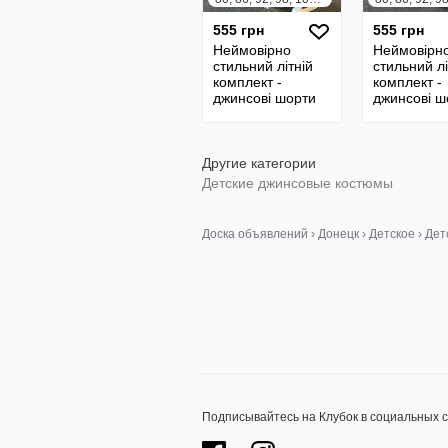
555 грн
555 грн
Неймовірно
Неймовірн
стильний літній
стильний лі
комплект -
комплект -
джинсові шорти
джинсові ш
футболка
футболка
Другие категории
Детские джинсовые костюмы
Доска объявлений
›
Донецк
›
Детское
›
Дет
Подписывайтесь на Клубок в социальных 