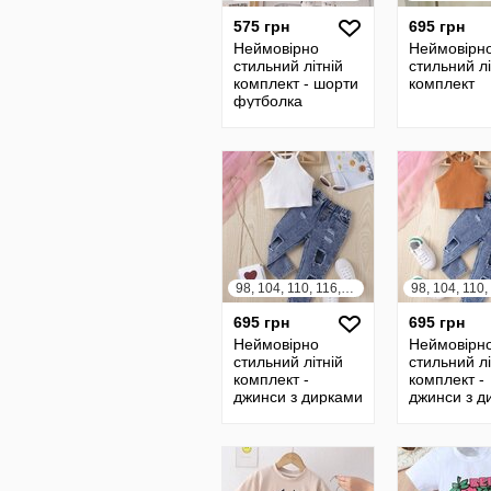
575 грн
695 грн
Неймовірно
Неймовірн
стильний літній
стильний лі
комплект - шорти
комплект
футболка
98, 104, 110, 116, 122, 128
695 грн
695 грн
Неймовірно
Неймовірн
стильний літній
стильний лі
комплект -
комплект -
джинси з дирками
джинси з д
топ
топ