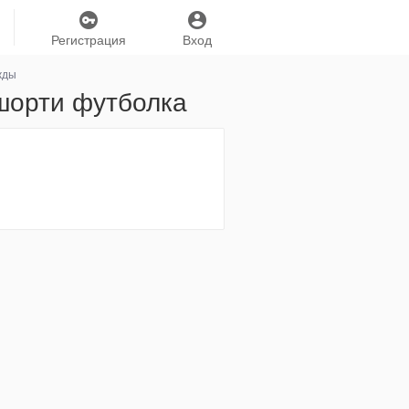
Регистрация
Вход
жды
 шорти футболка