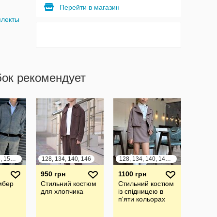
Перейти в магазин
плекты
бок рекомендует
134, 140, 146, 152, 158, 164
128, 134, 140, 146
128, 134, 140, 146, 152, 158, 164
950 грн
1100 грн
мбер
Стильний костюм
Стильний костюм
для хлопчика
із спідницею в
п'яти кольорах