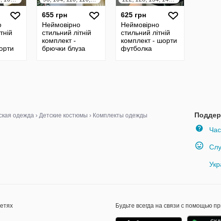
655 грн
625 грн
о
Неймовірно
Неймовірно
тній
стильний літній
стильний літній
комплект -
комплект - шорти
орти
брючки блуза
футболка
Поддер
ская одежда
›
Детские костюмы
›
Комплекты одежды
Час
Слу
Укр
сетях
Будьте всегда на связи с помощью п