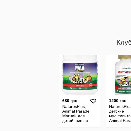
Клу
680 грн
1200 грн
NaturesPlus,
NaturesPlu
Animal Parade.
детские
Магний для
мультивит
детей, вишня.
Animal Par
Магній для дітей
Gold 120 ш
171 г. Детский
Ассорти