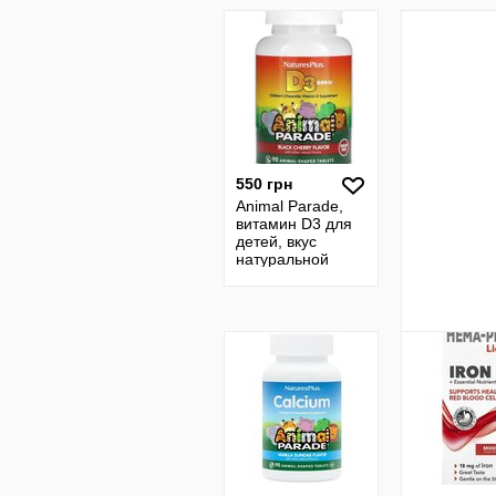
магний, малышу
550 грн
Animal Parade,
витамин D3 для
детей, вкус
натуральной
черешни, 500 Ме,
90 животных.
Вітамін D3