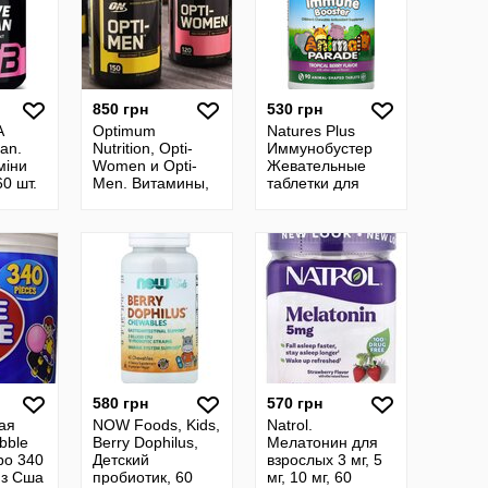
850 грн
530 грн
A
Optimum
Natures Plus
an.
Nutrition, Opti-
Иммунобустер
міни
Women и Opti-
Жевательные
60 шт.
Men. Витамины,
таблетки для
амины
мультивитамины
иммунитета,
ом.
для мужчин и
витамины.
женщин. Omega-
3. Сша
580 грн
570 грн
ая
NOW Foods, Kids,
Natrol.
bble
Berry Dophilus,
Мелатонин для
ро 340
Детский
взрослых 3 мг, 5
из Сша
пробиотик, 60
мг, 10 мг, 60