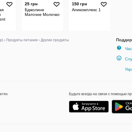
25 грн
150 грн
ая
Бджолине
Апикомплекс 1
з
Маточне Молочко
ent
Поддер
р)
›
Продукты питания
›
Другие продукты
Час
Слу
Укр
сетях
Будьте всегда на связи с помощью п