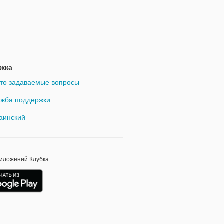
жка
то задаваемые вопросы
жба поддержки
аинский
риложений Клубка