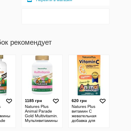
бок рекомендует
1185 грн
620 грн
s
Natures Plus
Natures Plus
Animal Parade
витамин C
амины
Gold Multivitamin.
жевательная
ade
Мультивитамины
добавка для
т
с пробиотиками
детей парад
для детей,120 шт.
животных Source