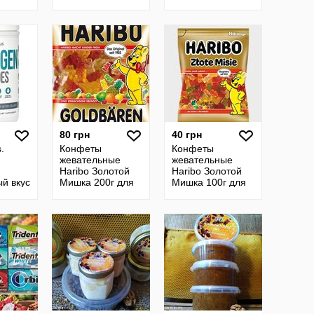
ачка
жевательных
жевательных
таблеток Дитячий
конфет.
пробіотик
Мелатонін для
дорослих. Сша
80 грн
40 грн
.
Конфеты
Конфеты
жевательные
жевательные
Haribo Золотой
Haribo Золотой
й вкус
Мишка 200г для
Мишка 100г для
иди
детей и взрослых
детей и взрослых
ий
г Сша