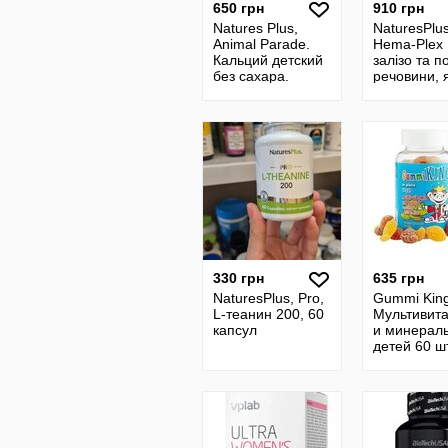
650 грн
910 грн
Natures Plus,
NaturesPlus
Animal Parade.
Hema-Plex 
Кальций детский
залізо та п
без сахара.
речовини, я
Кальцій для
250 мл. Же
дітей. 90 шт. Сша.
гемоглобин
330 грн
635 грн
NaturesPlus, Pro,
Gummi Kin
L-теанин 200, 60
Мультивит
капсул
и минерал
детей 60 шт
Vitamin and
Mineral
Vegetables