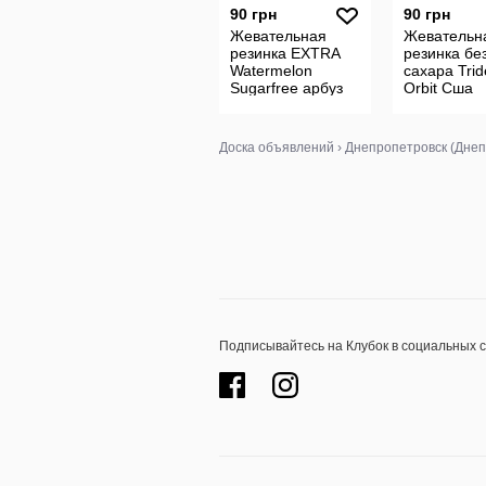
90 грн
90 грн
Жевательная
Жевательн
резинка EXTRA
резинка бе
Watermelon
сахара Trid
Sugarfree арбуз
Orbit Сша
из Сша жевачка
жвачка Wrigley.
Доска объявлений
›
Днепропетровск (Днеп
Подписывайтесь на Клубок в социальных 