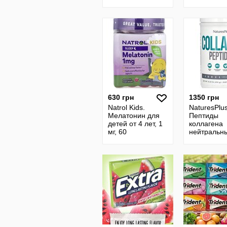
Омега для дітей
жевачка жв
500 мг, 30 шт.
Сша
630 грн
1350 грн
Natrol Kids.
NaturesPlus
Мелатонин для
Пептиды
детей от 4 лет, 1
коллагена
мг, 60
нейтральны
жевательных
294 г. Пепт
конфет.
колагену,
Мелатонін для
нейтральн
дітей від 4
смак, 294 