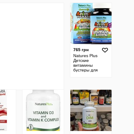
Сша
of Life Animal
Parade
765 грн
Natures Plus
Детские
витамины
бустеры для
иммунитета
парад животных
Animal parade
booster