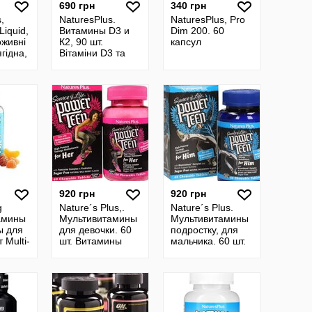
690 грн
340 грн
,
NaturesPlus.
NaturesPlus, Pro
Liquid,
Витамины D3 и
Dim 200. 60
оживні
К2, 90 шт.
капсул
гідна,
Вітаміни D3 та
лезо,
K2, 2500 IU/120
.
mcgэ. Витамин
D3 2500 IU
920 грн
920 грн
g
Nature´s Plus,.
Nature´s Plus.
амины
Мультивитамины
Мультивитамины
ы для
для девочки. 60
подростку, для
 Multi-
шт. Витамины
мальчика. 60 шт.
подростку.
Сша.
Мультивітаміни
Мультивітаміни
для дівчинки
для хлопчика