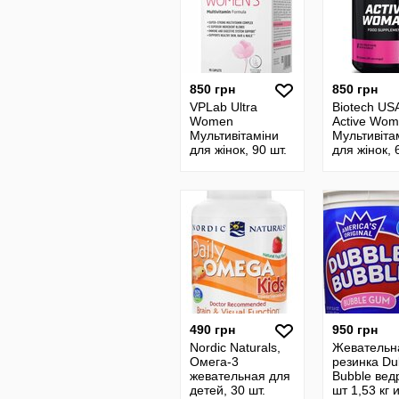
850 грн
850 грн
VPLab Ultra
Biotech US
Women
Active Wom
Мультивітаміни
Мультивіта
для жінок, 90 шт.
для жінок, 
Мультивитамины
Мультивит
женские.
с коллаген
Витамины
Сша.
минералы
женские
490 грн
950 грн
Nordic Naturals,
Жевательн
Омега-3
резинка Du
жевательная для
Bubble вед
детей, 30 шт.
шт 1,53 кг 