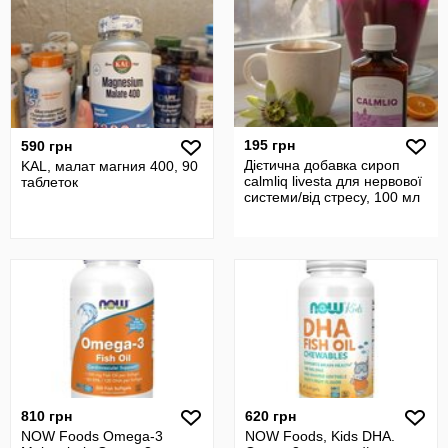
195 грн
590 грн
Дієтична добавка сироп
KAL, малат магния 400, 90
calmliq livesta для нервової
таблеток
системи/від стресу, 100 мл
810 грн
620 грн
NOW Foods Omega-3
NOW Foods, Kids DHA.