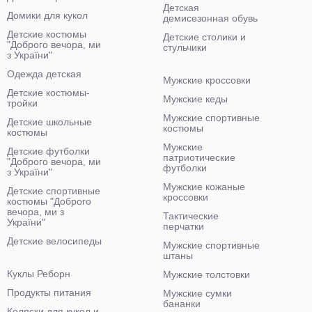
Детская
Домики для кукол
демисезонная обувь
Детские костюмы
Детские столики и
"Доброго вечора, ми
стульчики
з України"
Одежда детская
Мужские кроссовки
Детские костюмы-
Мужские кеды
тройки
Мужские спортивные
Детские школьные
костюмы
костюмы
Мужские
Детские футболки
патриотические
"Доброго вечора, ми
футболки
з України"
Мужские кожаные
Детские спортивные
кроссовки
костюмы "Доброго
вечора, ми з
Тактические
України"
перчатки
Детские велосипеды
Мужские спортивные
штаны
Куклы Реборн
Мужские толстовки
Продукты питания
Мужские сумки
бананки
Коляски для кукол и