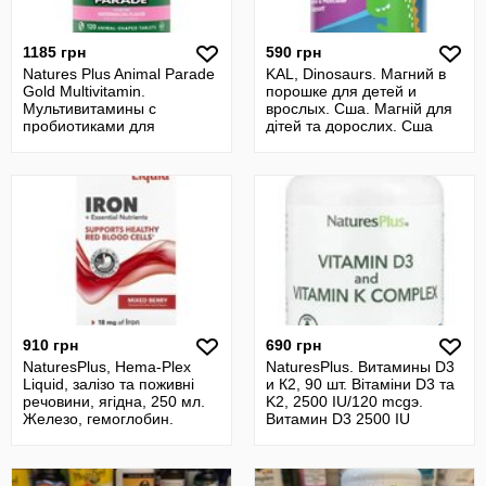
1185 грн
590 грн
Natures Plus Animal Parade
KAL, Dinosaurs. Магний в
Gold Multivitamin.
порошке для детей и
Мультивитамины с
врослых. Сша. Магній для
пробиотиками для
дітей та дорослих. Сша
детей,120 шт. Сша
910 грн
690 грн
NaturesPlus, Hema-Plex
NaturesPlus. Витамины D3
Liquid, залізо та поживні
и К2, 90 шт. Вітаміни D3 та
речовини, ягідна, 250 мл.
K2, 2500 IU/120 mcgэ.
Железо, гемоглобин.
Витамин D3 2500 IU