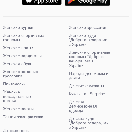
Женские куртки
Женские кроссовки
Женские спортивные
Женские худи
костюмы
"Доброго вечора ми
з України"
Женские платья
Женские спортивные
Женские кардиганы
костюмы "Доброго
вечора, ми з
Женская обувь
України"
Женские кожаные
Наряды для мамы и
кроссовки
дочки
Плитоноски
Детские самокаты
Женские
Куклы LoL Surprise
повседневные
платья
Детская
демисезонная
Женские кофты
одежда
Тактические рюкзаки
Детские худи
"Доброго вечора, ми
з України"
Детские горки