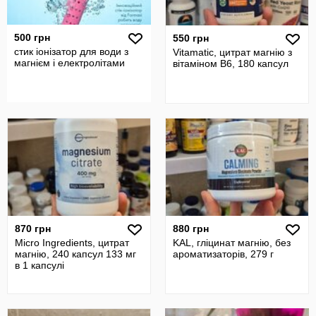
500 грн
550 грн
стик іонізатор для води з
Vitamatic, цитрат магнію з
магнієм і електролітами
вітаміном B6, 180 капсул
870 грн
880 грн
Micro Ingredients, цитрат
KAL, гліцинат магнію, без
магнію, 240 капсул 133 мг
ароматизаторів, 279 г
в 1 капсулі