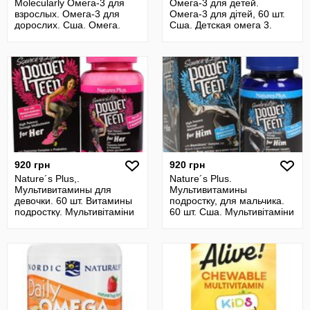
Molecularly Омега-3 для
Омега-3 для детей.
взрослых. Омега-3 для
Омега-3 для дітей, 60 шт.
дорослих. Сша. Омега.
Сша. Детская омега 3.
Рыбий жир.
920 грн
920 грн
Nature´s Plus,.
Nature´s Plus.
Мультивитамины для
Мультивитамины
девочки. 60 шт. Витамины
подростку, для мальчика.
подростку. Мультивітаміни
60 шт. Сша. Мультивітаміни
для дівчинки
для хлопчика