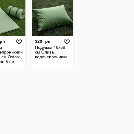
грн
320 грн
ц
Подушка 48x58
епроникний
см Олива
 см Oxford,
водонепроникна
он 5 см