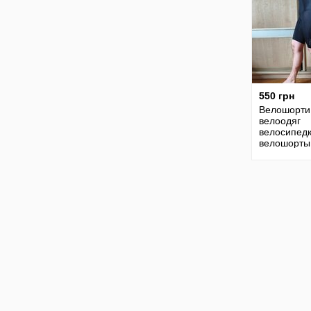
550 грн
Велошорти
велоодяг
велосипед
велошорты