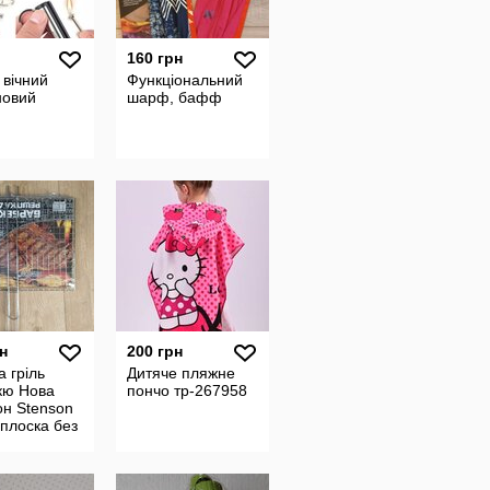
160 грн
 вічний
Функціональний
новий
шарф, бафф
н
200 грн
а гріль
Дитяче пляжне
кю Нова
пончо тр-267958
он Stenson
 плоска без
ів