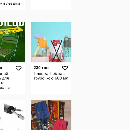
ими лезами
н
230 грн
аний
Пляшка Поїлка з
ь для
трубочкою 600 мл
 та
влі зі
ю 45 см C-