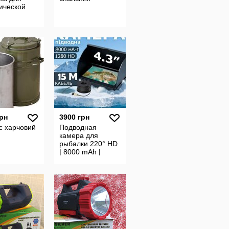
ической
грн
3900 грн
с харчовий
Подводная
камера для
рыбалки 220° HD
| 8000 mAh |
Экран 1000 лм