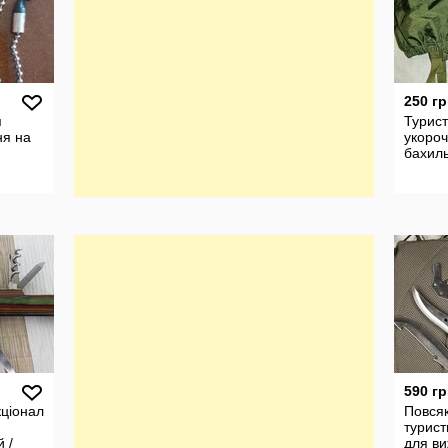
250 гр
я
Турист
ня на
укоро
бахилы
590 гр
ціональний
Повся
турист
 /
для ви