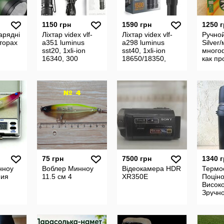
1150 грн
1590 грн
1250 
арядні
Ліхтар videx vlf-
Ліхтар videx vlf-
Ручно
торах
a351 luminus
a298 luminus
Silver
sst20, 1xli-ion
sst40, 1xli-ion
много
16340, 300
18650/18350,
как пр
люменів
1500 люменів
75 грн
7500 грн
1340 
нноу
Воблер Минноу
Вiдеокамера HDR
Термо
пия
11.5 см 4
XR350E
Поціно
Високо
Зручно
Комфо
2000м