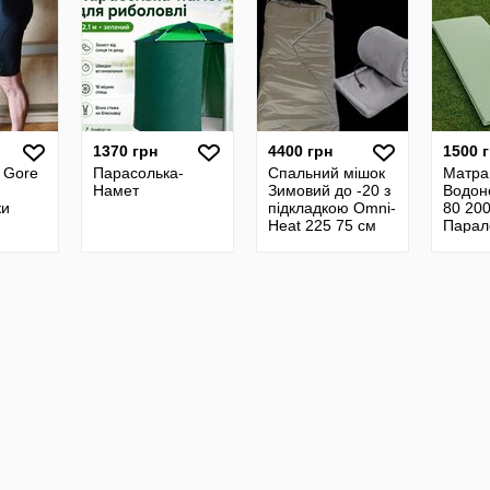
1370 грн
4400 грн
1500 
 Gore
Парасолька-
Спальний мішок
Матра
Намет
Зимовий до -20 з
Водон
ки
підкладкою Omni-
80 200
Heat 225 75 см
Парал
Олива Ковдра з
Олива
підігрівом