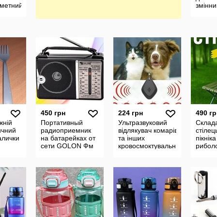
метний ніж,
змінн
4 в 1
450 грн
224 грн
490 гр
жній
Портативный
Ультразвуковий
Склад
ичний
радиоприемник
відлякувач комарів
стілец
алички
на батарейках от
та інших
пікніка
сети GОLОN Фм
кровосмоктувальних
риболо
радио
Smart USB
спинко
проигрыватель
1