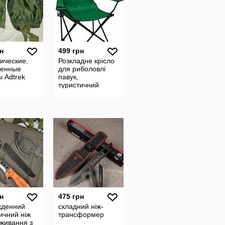
н
499 грн
ические,
Розкладне крісло
ченные
для риболовлі
 Adtrek
павук,
туристичний
стілець для
пікніка з
підстаканником та
чохлом
н
475 грн
кденний
складний ніж-
ичний ніж
трансформер
живання з