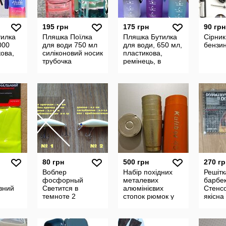
195 грн
175 грн
90 грн
тилка
Пляшка Поїлка
Пляшка Бутилка
Сірник
000
для води 750 мл
для води, 650 мл,
бензи
кова,
силіконовий носик
пластикова,
трубочка
ремінець, в
 пакеті
пакеті,
80 грн
500 грн
270 гр
Воблер
Набір похідних
Решітк
фосфорный
металевих
барбе
ивний
Светится в
алюмінієвих
Стенс
темноте 2
стопок рюмок у
якісна
тубусі Kaliber 45
бортик
45мл