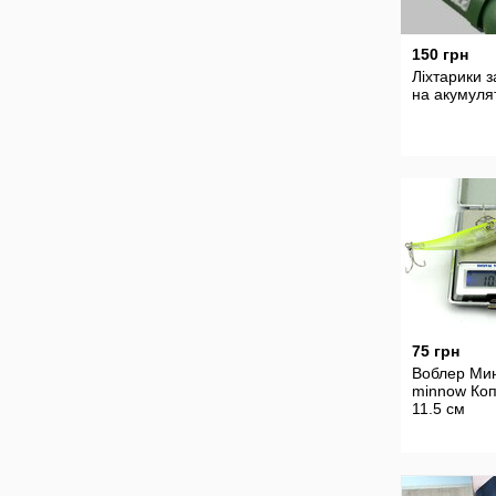
150 грн
Ліхтарики з
на акумуля
75 грн
Воблер Ми
minnow Ко
11.5 см