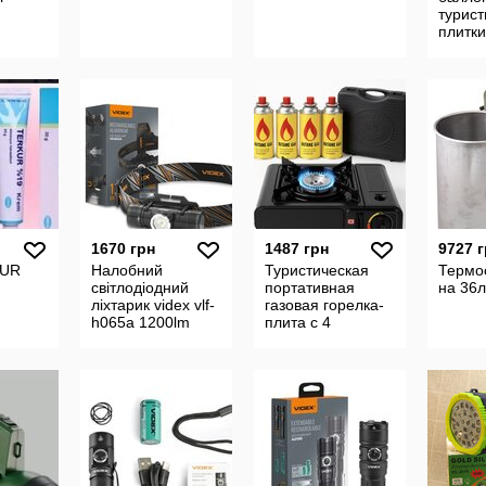
турист
плитки
1670 грн
1487 грн
9727 
KUR
Налобний
Туристическая
Термо
світлодіодний
портативная
на 36л
ліхтарик videx vlf-
газовая горелка-
h065a 1200lm
плита с 4
баллонами