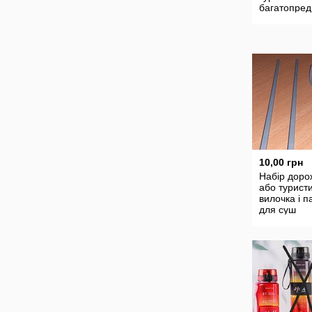
багатопред
мультитул
10,00 грн
Набір доро
або турист
вилочка і п
для суш