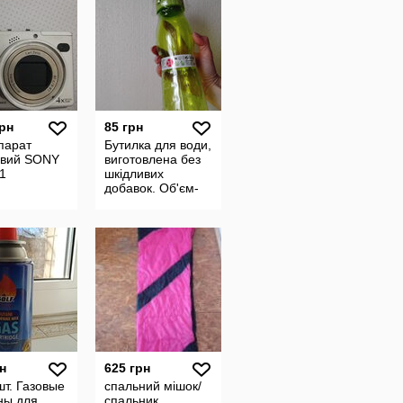
грн
85 грн
парат
Бутилка для води,
вий SONY
виготовлена без
1
шкідливих
добавок. Об'єм-
0,7 л. Можна
наливати рідину
до 60 С.
н
625 грн
шт. Газовые
спальний мішок/
ны для
спальник