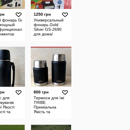
грн
1250 грн
й фонарь Gold
Универсальный
/мощный
фонарь Gold
функциональный
Silver GS-2690
ожектор
для дома/
автомобиля/
рыбалки
грн
800 грн
с для
Термоси для їжі
вувачів
TRIBE.
ї Якості
Преміальна
сті та
Якість та
рту Об´єм
Надійність
л.