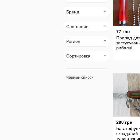
Бренд
Состояние
77 грн
Прилад дл
Регион
застусуван
рибалці.
Сортировка
Черный список
280 грн
Багатофунк
складаний
туристичний