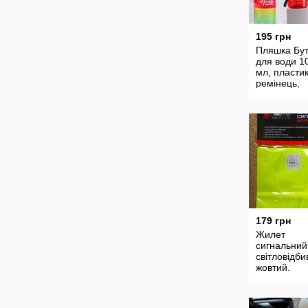
195 грн
Пляшка Бу
для води 1
мл, пласти
ремінець,
трубочка, в
179 грн
Жилет
сигнальний
світловідб
жовтий.