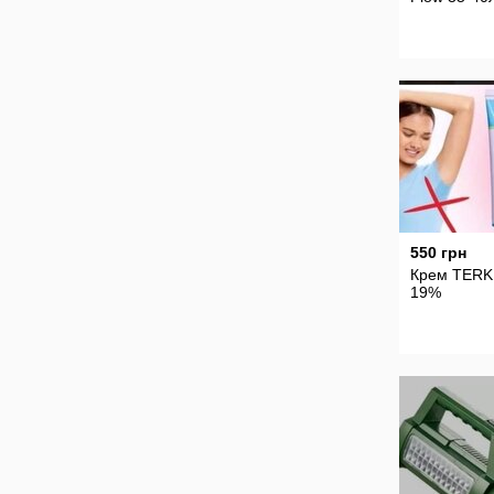
550 грн
Крем TER
19%