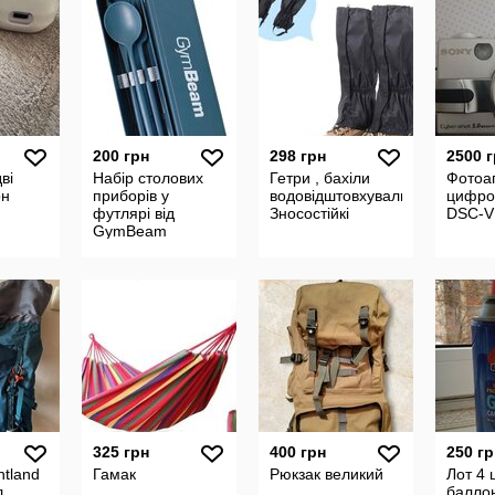
200 грн
298 грн
2500 
ві
Набір столових
Гетри , бахіли
Фотоа
рн
приборів у
водовідштовхувальні.
цифро
футлярі від
Зносостійкі
DSC-V
GymBeam
325 грн
400 грн
250 гр
htland
Гамак
Рюкзак великий
Лот 4 
л
балло