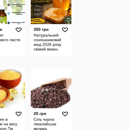
н
350 грн
кт
Натуральний
вого листя
соняшниковий
мед 2026 року
свіжий викач,
власна пасіка
20 грн
ин в
Сіль чорна
і на вагу.
гімалайська
loom Тм
велика