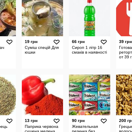
19 грн
66 грн
39 грн
ач
Суміш спецій Для
Сироп 1 літр 16
Готова
юшки
смаків в наявності
реторт
от 39 
13 грн
90 грн
200 гр
рець
Паприка червона
Жевательная
Грець
сушена мелена
резинка без
волось