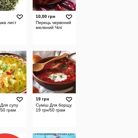
10,00 грн
шка лист
Перець червоний
мелений Чілі
19 грн
 Для супу
Суміш Для борщу
/50 грам
19 грн/50 грам