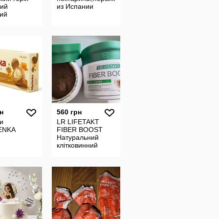
вий
из Испании
ний
ий ядро
 2025 орехи
н
560 грн
и
LR LIFETAKT
ENKA
FIBER BOOST
Натуральний
клітковинний
напій для здоров
я травлення