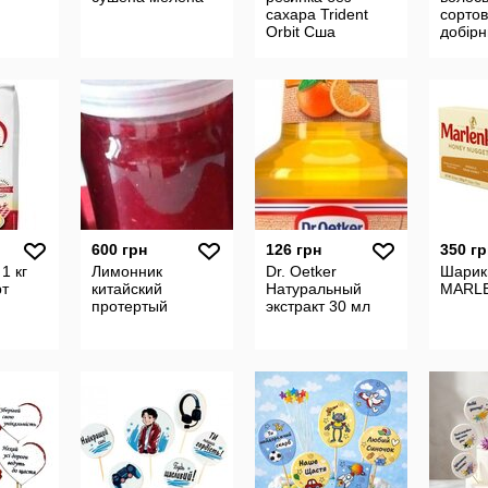
сахара Trident
сорто
Orbit Сша
добір
чищен
горіхи
600 грн
126 грн
350 гр
1 кг
Лимонник
Dr. Oetker
Шарик
рт
китайский
Натуральный
MARL
протертый
экстракт 30 мл