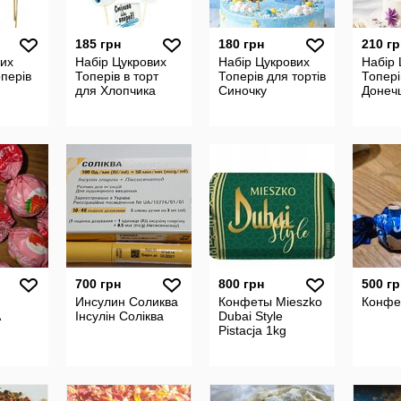
185 грн
180 грн
210 гр
чих
Набір Цукрових
Набір Цукрових
Набір 
оперів
Топерів в торт
Топерів для тортів
Топері
для Хлопчика
Синочку
Донечц
700 грн
800 грн
500 гр
Инсулин Соликва
Конфеты Mieszko
Конфе
A
Інсулін Соліква
Dubai Style
Pistacja 1kg