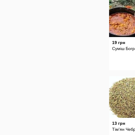
19 грн
Суміш Богр
13 грн
Тім'ян Чеб