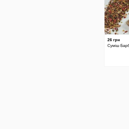
26 грн
Суміш Бар