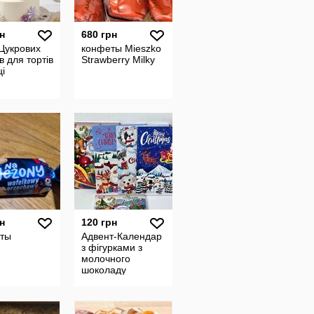
н
680 грн
Цукрових
конфеты Mieszko
в для тортів
Strawberry Milky
і
н
120 грн
ты
Адвент-Календар
з фігурками з
молочного
шоколаду