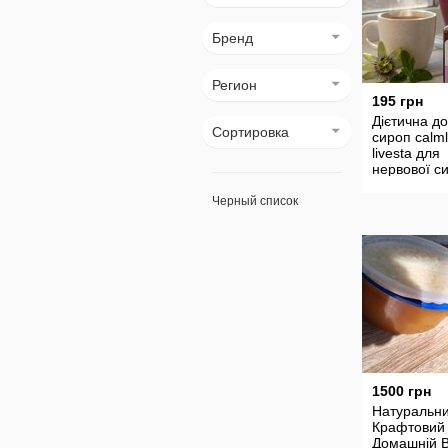
Бренд
Регион
195 грн
Дієтична д
Сортировка
сироп calml
livesta для
нервової с
від стресу,
Черный список
1500 грн
Натуральн
Крафтовий
Домашній 