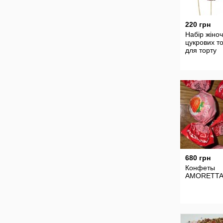
220 грн
Набір жіно
цукрових т
для торту
680 грн
Конфеты
AMORETT