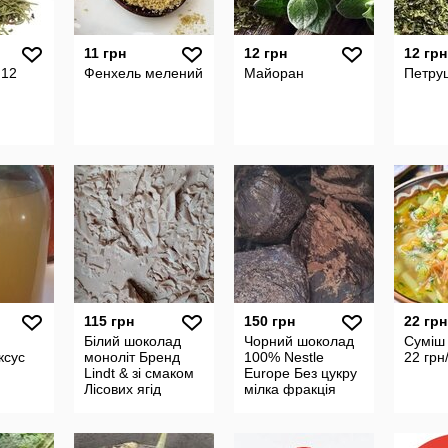
11 грн
12 грн
12 грн
 12
Фенхель мелений
Майоран
Петру
115 грн
150 грн
22 грн
Білий шоколад
Чорний шоколад
Суміш
ксус
моноліт Бренд
100% Nestle
22 грн
Lindt & зі смаком
Europe Без цукру
Лісових ягід
мілка фракція