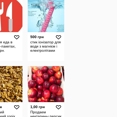
500 грн
я еда в
стик іонізатор для
-пакетах,
води з магнієм і
грн.
електролітами
н
1,00 грн
кий
Продаем
кий горіх
нектарины,персики