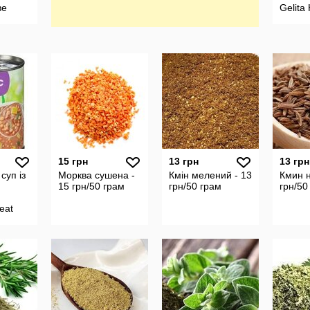
ве
Gelita
 2025
вироб
сть
Німеч
15 грн
13 грн
13 грн
суп із
Морква сушена -
Кмін мелений - 13
Кмин н
15 грн/50 грам
грн/50 грам
грн/50
eat
ic
Lentil