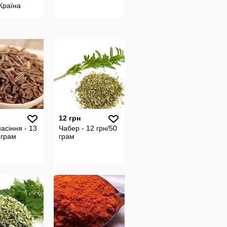
 Країна
ник
чина
12 грн
асіння - 13
Чабер - 12 грн/50
 грам
грам