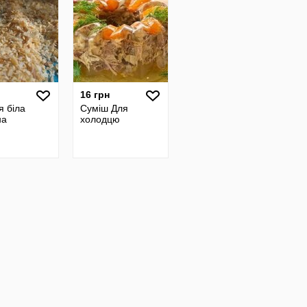
16 грн
я біла
Суміш Для
на
холодцю