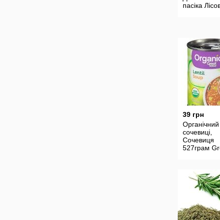
пасіка Лісо
Різнотравя
преміум які
39 грн
Органічний 
сочевиці,
Сочевиця
527грам Gr
Value organ
great value 
Soup -