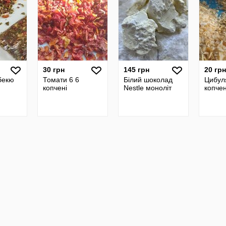
30 грн
145 грн
20 грн
бекю
Томати 6 6
Білий шоколад
Цибул
копчені
Nestle моноліт
копче