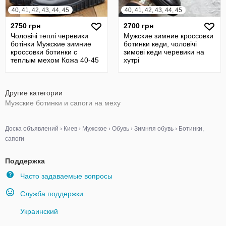
40, 41, 42, 43, 44, 45
40, 41, 42, 43, 44, 45
2750 грн
2700 грн
Чоловічі теплі черевики
Мужские зимние кроссовки
ботінки Мужские зимние
ботинки кеди, чоловічі
кроссовки ботинки с
зимові кеди черевики на
теплым мехом Кожа 40-45
хутрі
р. Ваши н
Другие категории
Мужские ботинки и сапоги на меху
Доска объявлений
›
Киев
›
Мужское
›
Обувь
›
Зимняя обувь
›
Ботинки,
сапоги
Поддержка
Часто задаваемые вопросы
Служба поддержки
Украинский