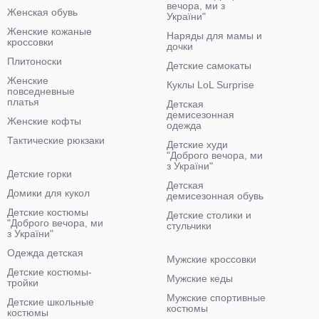
вечора, ми з
Женская обувь
України"
Женские кожаные
Наряды для мамы и
кроссовки
дочки
Плитоноски
Детские самокаты
Женские
Куклы LoL Surprise
повседневные
платья
Детская
демисезонная
Женские кофты
одежда
Тактические рюкзаки
Детские худи
"Доброго вечора, ми
з України"
Детские горки
Детская
Домики для кукол
демисезонная обувь
Детские костюмы
Детские столики и
"Доброго вечора, ми
стульчики
з України"
Одежда детская
Мужские кроссовки
Детские костюмы-
Мужские кеды
тройки
Мужские спортивные
Детские школьные
костюмы
костюмы