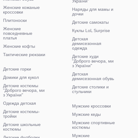
України"
Женские кожаные
Наряды для мамы и
кроссовки
дочки
Плитоноски
Детские самокаты
Женские
Куклы LoL Surprise
повседневные
платья
Детская
демисезонная
Женские кофты
одежда
Тактические рюкзаки
Детские худи
"Доброго вечора, ми
з України"
Детские горки
Детская
Домики для кукол
демисезонная обувь
Детские костюмы
Детские столики и
"Доброго вечора, ми
стульчики
з України"
Одежда детская
Мужские кроссовки
Детские костюмы-
Мужские кеды
тройки
Мужские спортивные
Детские школьные
костюмы
костюмы
Мужские
Детские футболки