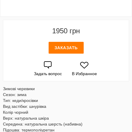
1950 грн
ЗАКАЗАТЬ
Задать вопрос
В Избранное
Зимові черевики
Сезон: зима
Тип: кеди/кросівки
Вид застібки: шнурівка
Колір чорний
Верх: натуральна шкіра
Середина: натуральна шерсть (набивна)
Підошва: термополіуретан