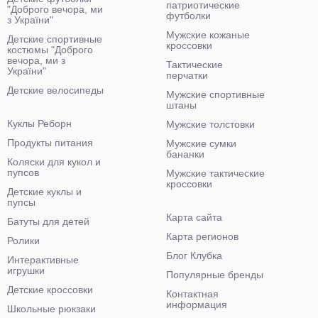
патриотические
"Доброго вечора, ми
футболки
з України"
Мужские кожаные
Детские спортивные
кроссовки
костюмы "Доброго
вечора, ми з
Тактические
України"
перчатки
Детские велосипеды
Мужские спортивные
штаны
Куклы Реборн
Мужские толстовки
Продукты питания
Мужские сумки
бананки
Коляски для кукол и
пупсов
Мужские тактические
кроссовки
Детские куклы и
пупсы
Карта сайта
Батуты для детей
Карта регионов
Ролики
Блог Клубка
Интерактивные
игрушки
Популярные бренды
Детские кроссовки
Контактная
информация
Школьные рюкзаки